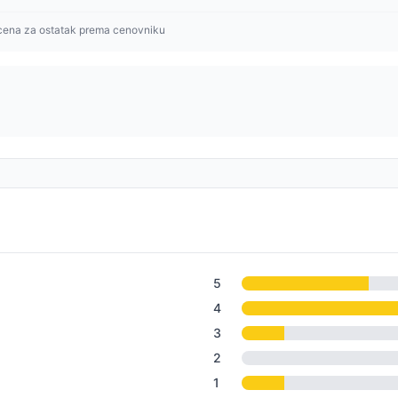
cena za ostatak prema cenovniku
5
4
3
2
1