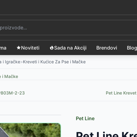
ama
Noviteti
Sada na Akciji
Brendovi
Blo
 i Igračke
>
Kreveti i Kućice Za Pse i Mačke
e i Mačke
 M P803M-2-23
Pet Line Kreve
Pet Line
xie 99352387
-
3100
RSD
Pet Line Kr
ie 99352388
-
3100
RSD