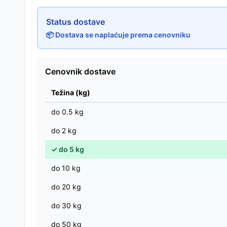
Status dostave
📦 Dostava se naplaćuje prema cenovniku
Cenovnik dostave
Težina (kg)
do
0.5
kg
do
2
kg
✓
do
5
kg
do
10
kg
do
20
kg
do
30
kg
do
50
kg