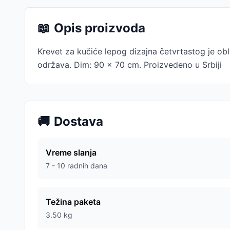
📖
Opis proizvoda
Krevet za kučiće lepog dizajna četvrtastog je obl
održava. Dim: 90 x 70 cm. Proizvedeno u Srbiji
🚚
Dostava
Vreme slanja
7 - 10 radnih dana
Težina paketa
3.50
kg