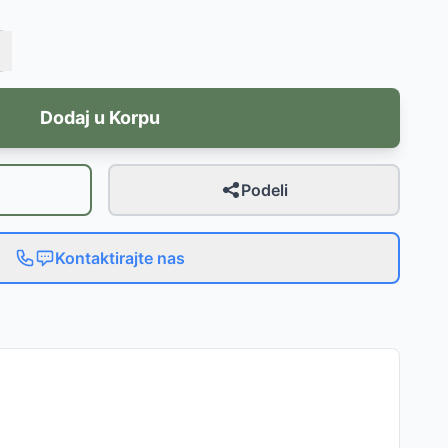
Dodaj u Korpu
Podeli
Kontaktirajte nas