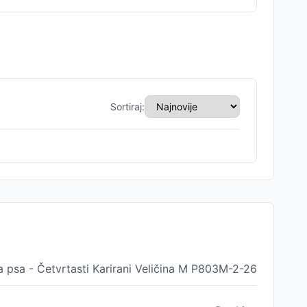
Sortiraj:
a psa - Četvrtasti Karirani Veličina M P803M-2-26