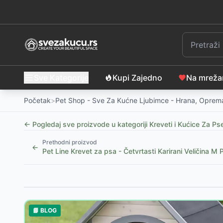
Sve Kategorije
Kupi Zajedno
Na mrež
Početak
>
Pet Shop - Sve Za Kućne Ljubimce - Hrana, Oprema
← Pogledaj sve proizvode u kategoriji
Kreveti i Kućice Za Ps
Prethodni proizvod
←
Pet Line Krevet za psa - Četvrtasti Karirani Veličina
Slični proizvodi
Prostirka za pse i mačke 90x70cm Valentin pink Tri
📘 BLOG
Prostirka za pse i mačke 90x70cm Valentin lila Trix