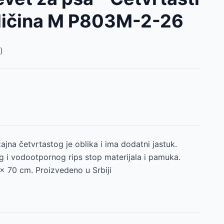
eličina M P803M-2-26
)
ajna četvrtastog je oblika i ima dodatni jastuk.
og i vodootpornog rips stop materijala i pamuka.
x 70 cm. Proizvedeno u Srbiji