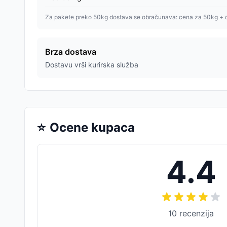
Za pakete preko 50kg dostava se obračunava: cena za 50kg + 
Brza dostava
Dostavu vrši kurirska služba
⭐
Ocene kupaca
4.4
10
recenzija