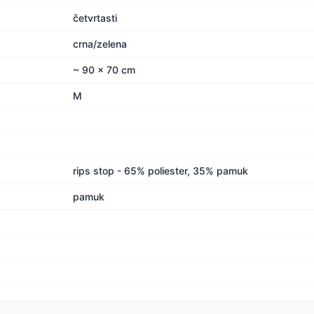
četvrtasti
crna/zelena
~ 90 x 70 cm
M
rips stop - 65% poliester, 35% pamuk
pamuk