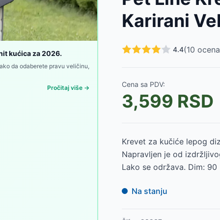
86
-
3885
RSD
Karirani V
2385
-
3885
RSD
400
RSD
 Trixie 927119
-
3000
RSD
(
10
ocena
4.4
 927118
-
3000
RSD
hit kućica za 2026.
Trixie 927116
-
3050
RSD
ako da odaberete pravu veličinu,
ue pink Trixie 927117
-
3050
RSD
Cena sa PDV:
 Trixie 927113
-
4600
RSD
Pročitaj više →
3,599
RSD
927110
-
4600
RSD
927111
-
7000
RSD
Krevet za kučiće lepog diz
Napravljen je od izdržljiv
Lako se održava. Dim: 90 
Na stanju