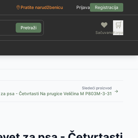
Pratite narudžbenicu
Prijava
Registracija
❤️
🛒
Pretraži
Sačuvano
Korpa
g
Sledeći proizvod
→
t za psa - Četvrtasti Na prugice Veličina M P803M-3-31
evet za psa - Četvrtasti