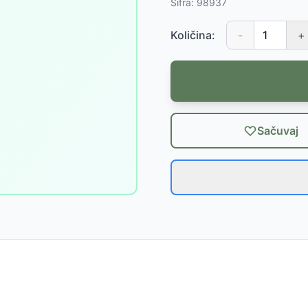
Šifra:
98937
Količina:
-
+
Sačuvaj