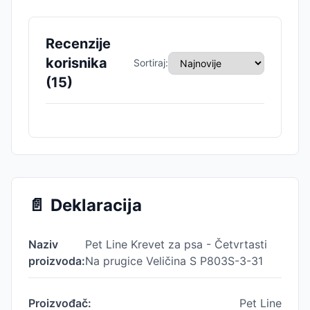
Recenzije
korisnika
Sortiraj:
(
15
)
📄
Deklaracija
Naziv
Pet Line Krevet za psa - Četvrtasti
proizvoda:
Na prugice Veličina S P803S-3-31
Proizvođač:
Pet Line