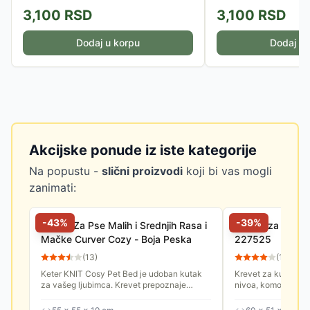
3,100
RSD
3,100
RSD
Dodaj u korpu
Dodaj u 
Akcijske ponude iz iste kategorije
Na popustu -
slični proizvodi
koji bi vas mogli
zanimati:
-
43
%
-
39
%
Krevet Za Pse Malih i Srednjih Rasa i
Kućica za kućne
Mačke Curver Cozy - Boja Peska
227525
(
13
)
(
11
)
Keter KNIT Cosy Pet Bed je udoban kutak
Krevet za kućne lj
za vašeg ljubimca. Krevet prepoznaje
nivoa, komotan, sa
potrebu koju većina malih kućnih ljubimaca
mačke i male pse.
ima za vlastitim prostorom,...