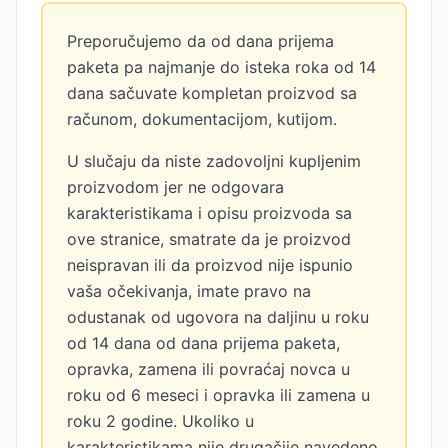
Preporučujemo da od dana prijema
paketa pa najmanje do isteka roka od 14
dana sačuvate kompletan proizvod sa
računom, dokumentacijom, kutijom.
U slučaju da niste zadovoljni kupljenim
proizvodom jer ne odgovara
karakteristikama i opisu proizvoda sa
ove stranice, smatrate da je proizvod
neispravan ili da proizvod nije ispunio
vaša očekivanja, imate pravo na
odustanak od ugovora na daljinu u roku
od 14 dana od dana prijema paketa,
opravka, zamena ili povraćaj novca u
roku od 6 meseci i opravka ili zamena u
roku 2 godine. Ukoliko u
karakteristikama nije drugačije navedeno