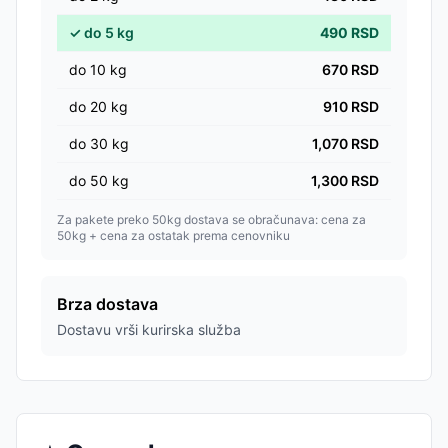
✓
do
5
kg
490
RSD
do
10
kg
670
RSD
do
20
kg
910
RSD
do
30
kg
1,070
RSD
do
50
kg
1,300
RSD
Za pakete preko 50kg dostava se obračunava: cena za
50kg + cena za ostatak prema cenovniku
Brza dostava
Dostavu vrši kurirska služba