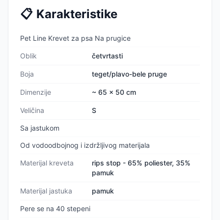
📋
Karakteristike
Pet Line Krevet za psa Na prugice
Oblik
četvrtasti
Boja
teget/plavo-bele pruge
Dimenzije
~ 65 x 50 cm
Veličina
S
Sa jastukom
Od vodoodbojnog i izdržljivog materijala
Materijal kreveta
rips stop - 65% poliester, 35%
pamuk
Materijal jastuka
pamuk
Pere se na 40 stepeni