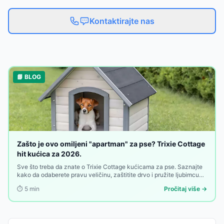
Kontaktirajte nas
📘 BLOG
Zašto je ovo omiljeni "apartman" za pse? Trixie Cottage
hit kućica za 2026.
Sve što treba da znate o Trixie Cottage kućicama za pse. Saznajte
kako da odaberete pravu veličinu, zaštitite drvo i pružite ljubimcu
toplu oazu u dvorištu.
⏱️
5
min
Pročitaj više →