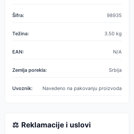
Šifra:
98935
Težina:
3.50
kg
EAN:
N/A
Zemlja porekla:
Srbija
Uvoznik:
Navedeno na pakovanju proizvoda
⚖️
Reklamacije i uslovi