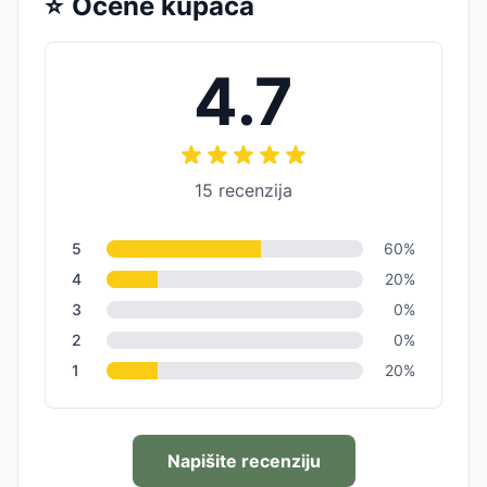
⭐
Ocene kupaca
4.7
15
recenzija
5
60
%
4
20
%
3
0
%
2
0
%
1
20
%
Napišite recenziju