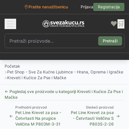
Pratite narudžbenicu
Prijava
Registracija
❤️
🛒
Pretraži
Početak
>
Pet Shop - Sve Za Kućne Ljubimce - Hrana, Oprema i Igračke
>
Kreveti i Kućice Za Pse i Mačke
← Pogledaj sve proizvode u kategoriji
Kreveti i Kućice Za Pse i
Mačke
Prethodni proizvod
Sledeći proizvod
Pet Line Krevet za psa -
Pet Line Krevet za psa
←
→
Četvrtasti Na prugice
- Četvrtasti Veličina S
Veličina M P803M-3-31
P803S-2-26