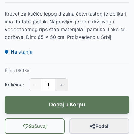
Krevet za kučiće lepog dizajna četvrtastog je oblika i
ima dodatni jastuk. Napravljen je od izdržljivog i
vodootpornog rips stop materijala i pamuka. Lako se
održava. Dim: 65 x 50 cm. Proizvedeno u Srbiji
Na stanju
Šifra:
98935
Količina:
-
+
Dodaj u Korpu
Sačuvaj
Podeli