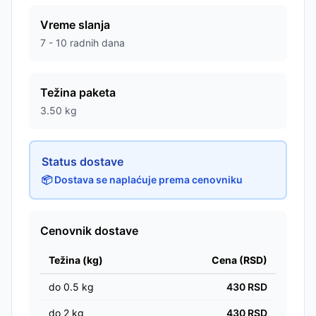
Vreme slanja
7 - 10 radnih dana
Težina paketa
3.50
kg
Status dostave
📦 Dostava se naplaćuje prema cenovniku
Cenovnik dostave
Težina (kg)
Cena (RSD)
do
0.5
kg
430
RSD
do
2
kg
430
RSD