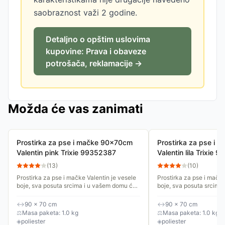
saobraznost važi 2 godine.
Detaljno o opštim uslovima
kupovine: Prava i obaveze
potrošača, reklamacije →
Možda će vas zanimati
Prostirka za pse i mačke 90x70cm
Prostirka za pse i
Valentin pink Trixie 99352387
Valentin lila Trixie
(
13
)
(
10
)
Prostirka za pse i mačke Valentin je vesele
Prostirka za pse i mačke
boje, sva posuta srcima i u vašem domu će
boje, sva posuta srcima
izgledati lepo na svakom mestu. Postavite
izgledati lepo na svako
je na omiljeno mesto...
je na omiljeno mesto...
↔
90 × 70 cm
↔
90 × 70 cm
⚖
Masa paketa: 1.0 kg
⚖
Masa paketa: 1.0 kg
◈
poliester
◈
poliester