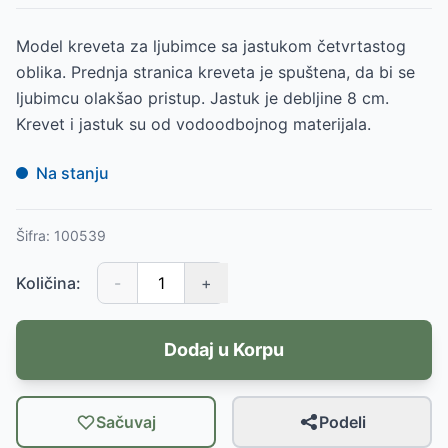
Model kreveta za ljubimce sa jastukom četvrtastog
oblika. Prednja stranica kreveta je spuštena, da bi se
ljubimcu olakšao pristup. Jastuk je debljine 8 cm.
Krevet i jastuk su od vodoodbojnog materijala.
Na stanju
Šifra:
100539
Količina:
-
+
Dodaj u Korpu
Sačuvaj
Podeli