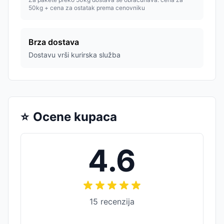
50kg + cena za ostatak prema cenovniku
Brza dostava
Dostavu vrši kurirska služba
⭐
Ocene kupaca
4.6
15
recenzija