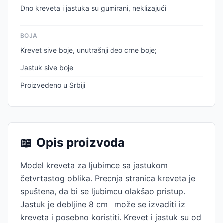
Dno kreveta i jastuka su gumirani, neklizajući
BOJA
Krevet sive boje, unutrašnji deo crne boje;
Jastuk sive boje
Proizvedeno u Srbiji
📖
Opis proizvoda
Model kreveta za ljubimce sa jastukom
četvrtastog oblika. Prednja stranica kreveta je
spuštena, da bi se ljubimcu olakšao pristup.
Jastuk je debljine 8 cm i može se izvaditi iz
kreveta i posebno koristiti. Krevet i jastuk su od