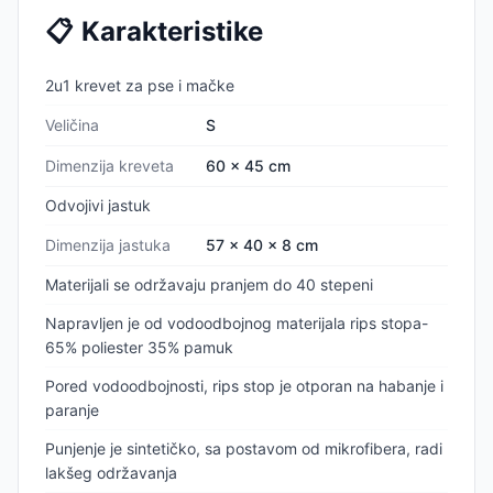
📋
Karakteristike
2u1 krevet za pse i mačke
Veličina
S
Dimenzija kreveta
60 x 45 cm
Odvojivi jastuk
Dimenzija jastuka
57 x 40 x 8 cm
Materijali se održavaju pranjem do 40 stepeni
Napravljen je od vodoodbojnog materijala rips stopa-
65% poliester 35% pamuk
Pored vodoodbojnosti, rips stop je otporan na habanje i
paranje
Punjenje je sintetičko, sa postavom od mikrofibera, radi
lakšeg održavanja