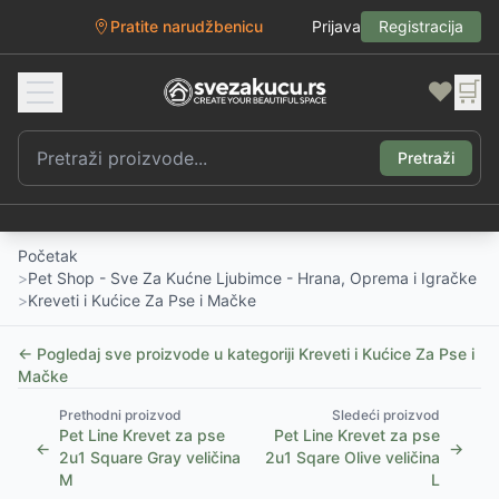
Pratite narudžbenicu
Prijava
Registracija
❤️
🛒
Pretraži
Početak
>
Pet Shop - Sve Za Kućne Ljubimce - Hrana, Oprema i Igračke
>
Kreveti i Kućice Za Pse i Mačke
← Pogledaj sve proizvode u kategoriji
Kreveti i Kućice Za Pse i
Mačke
Prethodni proizvod
Sledeći proizvod
Pet Line Krevet za pse
Pet Line Krevet za pse
←
→
2u1 Square Gray veličina
2u1 Sqare Olive veličina
M
L