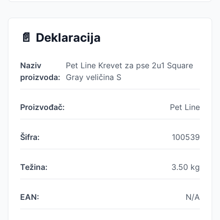
📄
Deklaracija
Naziv
Pet Line Krevet za pse 2u1 Square
proizvoda:
Gray veličina S
Proizvođač:
Pet Line
Šifra:
100539
Težina:
3.50
kg
EAN:
N/A