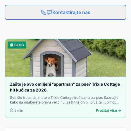
Kontaktirajte nas
📘 BLOG
Zašto je ovo omiljeni "apartman" za pse? Trixie Cottage
hit kućica za 2026.
Sve što treba da znate o Trixie Cottage kućicama za pse. Saznajte
kako da odaberete pravu veličinu, zaštitite drvo i pružite ljubimcu
toplu oazu u dvorištu.
⏱️
5
min
Pročitaj više →