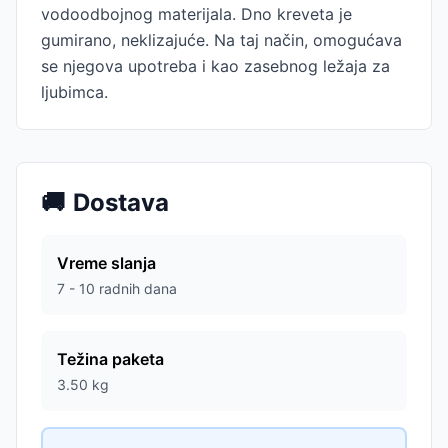
vodoodbojnog materijala. Dno kreveta je
gumirano, neklizajuće. Na taj način, omogućava
se njegova upotreba i kao zasebnog ležaja za
ljubimca.
🚚
Dostava
Vreme slanja
7 - 10 radnih dana
Težina paketa
3.50
kg