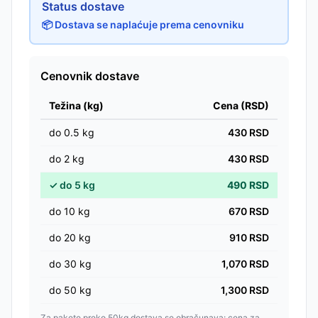
Status dostave
📦 Dostava se naplaćuje prema cenovniku
Cenovnik dostave
Težina (kg)
Cena (RSD)
do
0.5
kg
430
RSD
do
2
kg
430
RSD
✓
do
5
kg
490
RSD
do
10
kg
670
RSD
do
20
kg
910
RSD
do
30
kg
1,070
RSD
do
50
kg
1,300
RSD
Za pakete preko 50kg dostava se obračunava: cena za