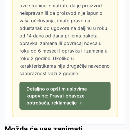
ove stranice, smatrate da je proizvod
neispravan ili da proizvod nije ispunio
vaša očekivanja, imate pravo na
odustanak od ugovora na daljinu u roku
od 14 dana od dana prijema paketa,
opravka, zamena ili povraćaj novca u
roku od 6 meseci i opravka ili zamena u
roku 2 godine. Ukoliko u
karakteristikama nije drugačije navedeno
saobraznost važi 2 godine.
Detaljno o opštim uslovima
kupovine: Prava i obaveze
potrošača, reklamacije →
Možda će vas zanimati