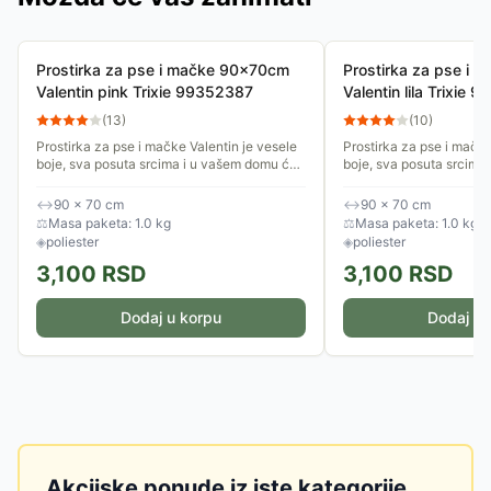
Prostirka za pse i mačke 90x70cm
Prostirka za pse i
Valentin pink Trixie 99352387
Valentin lila Trixie
(
13
)
(
10
)
Prostirka za pse i mačke Valentin je vesele
Prostirka za pse i mačke
boje, sva posuta srcima i u vašem domu će
boje, sva posuta srcima
izgledati lepo na svakom mestu. Postavite
izgledati lepo na svako
je na omiljeno mesto...
je na omiljeno mesto...
↔
90 × 70 cm
↔
90 × 70 cm
⚖
Masa paketa: 1.0 kg
⚖
Masa paketa: 1.0 kg
◈
poliester
◈
poliester
3,100
RSD
3,100
RSD
Dodaj u korpu
Dodaj u 
Akcijske ponude iz iste kategorije