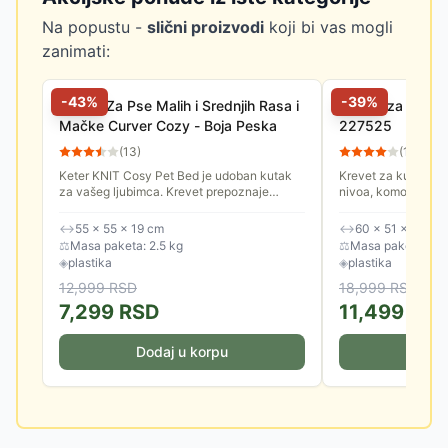
Na popustu -
slični proizvodi
koji bi vas mogli
zanimati:
-
43
%
-
39
%
Krevet Za Pse Malih i Srednjih Rasa i
Kućica za kućne
Mačke Curver Cozy - Boja Peska
227525
(
13
)
(
11
)
Keter KNIT Cosy Pet Bed je udoban kutak
Krevet za kućne lj
za vašeg ljubimca. Krevet prepoznaje
nivoa, komotan, sa
potrebu koju većina malih kućnih ljubimaca
mačke i male pse.
ima za vlastitim prostorom,...
↔
55 × 55 × 19 cm
↔
60 × 51 × 40.5 
⚖
Masa paketa: 2.5 kg
⚖
Masa paketa: 4.0
◈
plastika
◈
plastika
12,999
RSD
18,999
RSD
7,299
RSD
11,499
RS
Dodaj u korpu
Doda