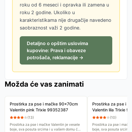
roku od 6 meseci i opravka ili zamena u
roku 2 godine. Ukoliko u
karakteristikama nije drugačije navedeno
saobraznost važi 2 godine.
Detaljno o opštim uslovima
kupovine: Prava i obaveze
potrošača, reklamacije →
Možda će vas zanimati
Prostirka za pse i mačke 90x70cm
Prostirka za pse i
Valentin pink Trixie 99352387
Valentin lila Trixie
(
13
)
(
10
)
Prostirka za pse i mačke Valentin je vesele
Prostirka za pse i mačke
boje, sva posuta srcima i u vašem domu će
boje, sva posuta srcima