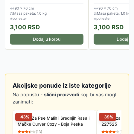
izgledati lepo na svakom mestu. Postavite
izgledati lepo na svako
je na omiljeno mesto...
je na omiljeno mesto...
↔
90 × 70 cm
↔
90 × 70 cm
⚖
Masa paketa: 1.0 kg
⚖
Masa paketa: 1.0 kg
◈
poliester
◈
poliester
3,100
RSD
3,100
RSD
Dodaj u korpu
Dodaj u 
Akcijske ponude iz iste kategorije
Na popustu -
slični proizvodi
koji bi vas mogli
zanimati:
-
43
%
-
39
%
Krevet Za Pse Malih i Srednjih Rasa i
Kućica za kućne
Mačke Curver Cozy - Boja Peska
227525
(
13
)
(
11
)