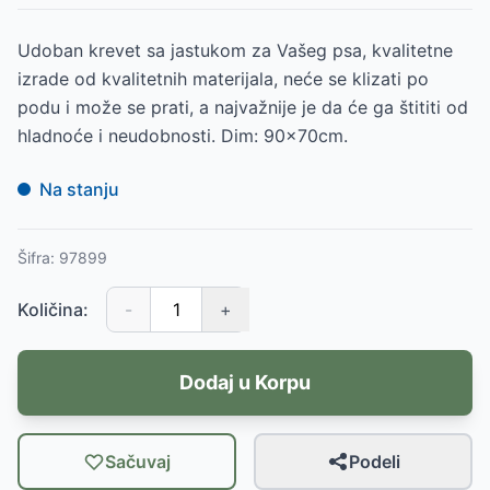
Udoban krevet sa jastukom za Vašeg psa, kvalitetne
izrade od kvalitetnih materijala, neće se klizati po
podu i može se prati, a najvažnije je da će ga štititi od
hladnoće i neudobnosti. Dim: 90x70cm.
Na stanju
Šifra:
97899
Količina:
-
+
Dodaj u Korpu
Sačuvaj
Podeli