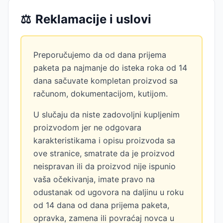
⚖️
Reklamacije i uslovi
Preporučujemo da od dana prijema
paketa pa najmanje do isteka roka od 14
dana sačuvate kompletan proizvod sa
računom, dokumentacijom, kutijom.
U slučaju da niste zadovoljni kupljenim
proizvodom jer ne odgovara
karakteristikama i opisu proizvoda sa
ove stranice, smatrate da je proizvod
neispravan ili da proizvod nije ispunio
vaša očekivanja, imate pravo na
odustanak od ugovora na daljinu u roku
od 14 dana od dana prijema paketa,
opravka, zamena ili povraćaj novca u