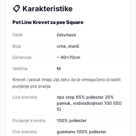
📋
Karakteristike
Pet Line Krevet za pse Square
Oblik
četvrtasti
Boja
crna, oranž
Dimenzije
~ 90x70cm
Veličina
M
Krevet i jastuk imaju zip,tako da je omogućeno izvaditi
punjenje pre pranja
Lice kreveta
rips stop 65% poliester 35%
pamuk, vodoodbojnost 100 (ISO
5)
Punjenje kreveta
100% poliester
Dno kreveta
gumirano 100% poliester