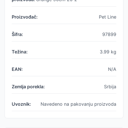
Proizvođač:
Pet Line
Šifra:
97899
Težina:
3.99
kg
EAN:
N/A
Zemlja porekla:
Srbija
Uvoznik:
Navedeno na pakovanju proizvoda