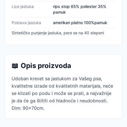
Lice jastuka
rips stop 65% poliester 35%
pamuk
Postava jastuka
amerikan platno 100%pamuk
Sintetičko punjenje jastuka, pere se na 40 stepeni
📖
Opis proizvoda
Udoban krevet sa jastukom za Vašeg psa,
kvalitetne izrade od kvalitetnih materijala, neće
se klizati po podu i može se prati, a najvažnije
je da će ga štititi od hladnoće i neudobnosti.
Dim: 90x70cm.