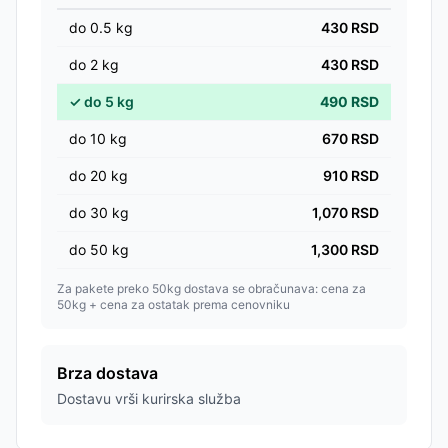
do
0.5
kg
430
RSD
do
2
kg
430
RSD
✓
do
5
kg
490
RSD
do
10
kg
670
RSD
do
20
kg
910
RSD
do
30
kg
1,070
RSD
do
50
kg
1,300
RSD
Za pakete preko 50kg dostava se obračunava: cena za
50kg + cena za ostatak prema cenovniku
Brza dostava
Dostavu vrši kurirska služba