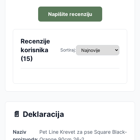
Napišite recenziju
Recenzije
korisnika
Sortiraj:
(
15
)
📄
Deklaracija
Naziv
Pet Line Krevet za pse Square Black-
proizvoda:
Orange 90cm 26-2