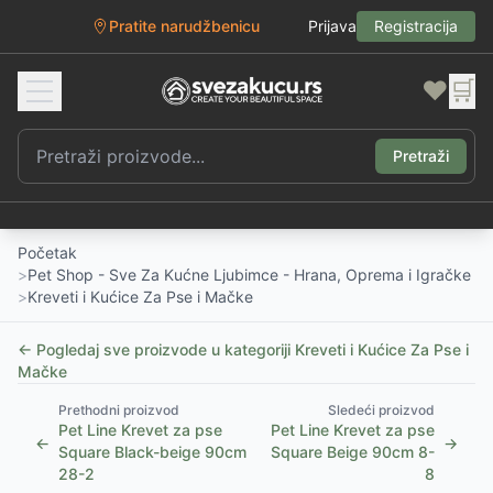
Pratite narudžbenicu
Prijava
Registracija
❤️
🛒
Pretraži
Početak
>
Pet Shop - Sve Za Kućne Ljubimce - Hrana, Oprema i Igračke
>
Kreveti i Kućice Za Pse i Mačke
← Pogledaj sve proizvode u kategoriji
Kreveti i Kućice Za Pse i
Mačke
Prethodni proizvod
Sledeći proizvod
Pet Line Krevet za pse
Pet Line Krevet za pse
←
→
Square Black-beige 90cm
Square Beige 90cm 8-
28-2
8