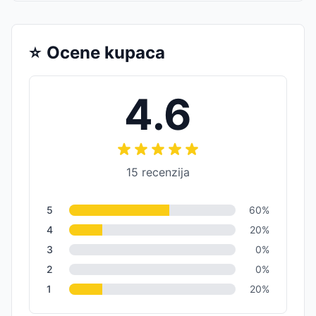
⭐
Ocene kupaca
4.6
15
recenzija
5
60
%
4
20
%
3
0
%
2
0
%
1
20
%