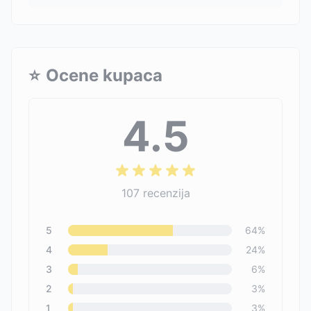
⭐
Ocene kupaca
4.5
107
recenzija
5
64
%
4
24
%
3
6
%
2
3
%
1
3
%