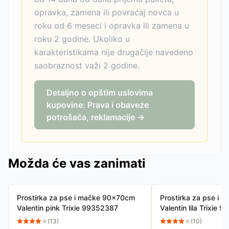
opravka, zamena ili povraćaj novca u
roku od 6 meseci i opravka ili zamena u
roku 2 godine. Ukoliko u
karakteristikama nije drugačije navedeno
saobraznost važi 2 godine.
Detaljno o opštim uslovima
kupovine: Prava i obaveze
potrošača, reklamacije →
Možda će vas zanimati
Prostirka za pse i mačke 90x70cm
Prostirka za pse i
Valentin pink Trixie 99352387
Valentin lila Trixie
(
13
)
(
10
)