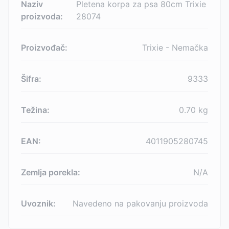
Naziv
Pletena korpa za psa 80cm Trixie
proizvoda:
28074
Proizvođač:
Trixie - Nemačka
Šifra:
9333
Težina:
0.70
kg
EAN:
4011905280745
Zemlja porekla:
N/A
Uvoznik:
Navedeno na pakovanju proizvoda