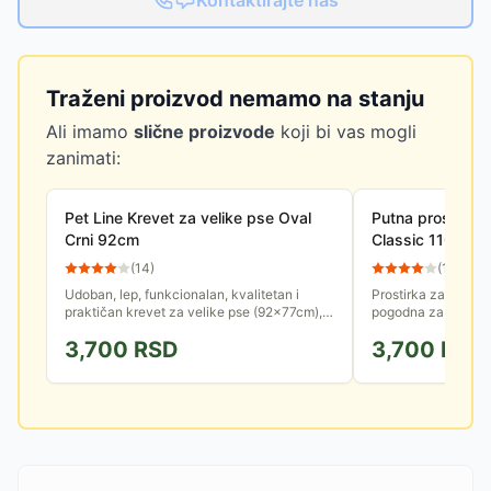
Kontaktirajte nas
Traženi proizvod nemamo na stanju
Ali imamo
slične proizvode
koji bi vas mogli
zanimati:
Pet Line Krevet za velike pse Oval
Putna prostirka
Crni 92cm
Classic 110x70c
(
14
)
(
11
)
Udoban, lep, funkcionalan, kvalitetan i
Prostirka za pse Sa
praktičan krevet za velike pse (92x77cm),
pogodna za svaki d
biće omiljeno mesto Vašem ljubimcu.
Lako je možete saviti
3,700
RSD
3,700
RSD
Stabilnog, ovalnog oblika, sa...
kaiševima i poneti u