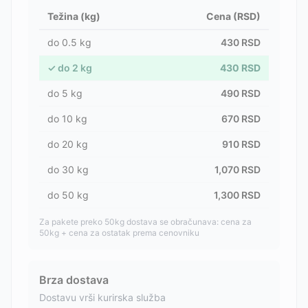
Težina (kg)
Cena (RSD)
do
0.5
kg
430
RSD
✓
do
2
kg
430
RSD
do
5
kg
490
RSD
do
10
kg
670
RSD
do
20
kg
910
RSD
do
30
kg
1,070
RSD
do
50
kg
1,300
RSD
Za pakete preko 50kg dostava se obračunava: cena za
50kg + cena za ostatak prema cenovniku
Brza dostava
Dostavu vrši kurirska služba