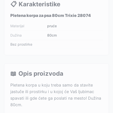
📋
Karakteristike
Pletena korpa za psa 80cm Trixie 28074
Materijal
pruće
Dužina
80cm
Bez prostirke
📖
Opis proizvoda
Pletena korpa u koju treba samo da stavite
jastuče ili prostirku i u kojoj će Vaš ljubimac
spavati ili gde ćete ga poslati na mesto! Dužina
80cm.