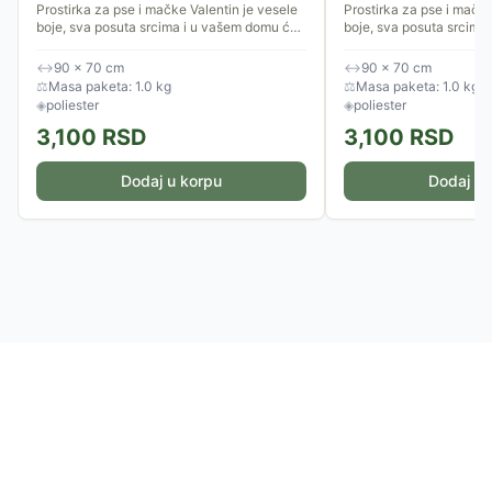
Prostirka za pse i mačke Valentin je vesele
Prostirka za pse i mačke
boje, sva posuta srcima i u vašem domu će
boje, sva posuta srcima
izgledati lepo na svakom mestu. Postavite
izgledati lepo na svako
je na omiljeno mesto...
je na omiljeno mesto...
↔
90 × 70 cm
↔
90 × 70 cm
⚖
Masa paketa: 1.0 kg
⚖
Masa paketa: 1.0 kg
◈
poliester
◈
poliester
3,100
RSD
3,100
RSD
Dodaj u korpu
Dodaj u 