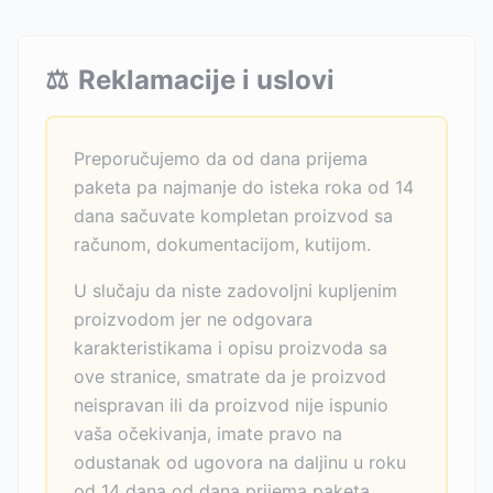
⚖️
Reklamacije i uslovi
Preporučujemo da od dana prijema
paketa pa najmanje do isteka roka od 14
dana sačuvate kompletan proizvod sa
računom, dokumentacijom, kutijom.
U slučaju da niste zadovoljni kupljenim
proizvodom jer ne odgovara
karakteristikama i opisu proizvoda sa
ove stranice, smatrate da je proizvod
neispravan ili da proizvod nije ispunio
vaša očekivanja, imate pravo na
odustanak od ugovora na daljinu u roku
od 14 dana od dana prijema paketa,