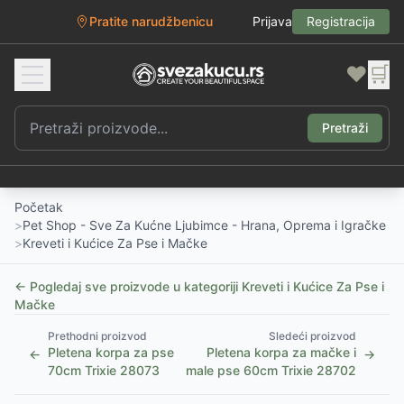
Pratite narudžbenicu
Prijava
Registracija
❤️
🛒
Pretraži
Početak
>
Pet Shop - Sve Za Kućne Ljubimce - Hrana, Oprema i Igračke
>
Kreveti i Kućice Za Pse i Mačke
← Pogledaj sve proizvode u kategoriji
Kreveti i Kućice Za Pse i
Mačke
Prethodni proizvod
Sledeći proizvod
Pletena korpa za pse
Pletena korpa za mačke i
←
→
70cm Trixie 28073
male pse 60cm Trixie 28702