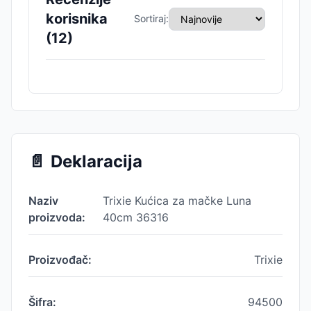
korisnika
Sortiraj:
(
12
)
📄
Deklaracija
Naziv
Trixie Kućica za mačke Luna
proizvoda:
40cm 36316
Proizvođač:
Trixie
Šifra:
94500