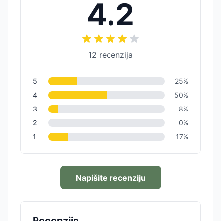
4.2
12
recenzija
5
25
%
4
50
%
3
8
%
2
0
%
1
17
%
Napišite recenziju
Recenzije