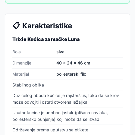
📋
Karakteristike
Trixie Kućica za mačke Luna
Boja
siva
Dimenzije
40 × 24 × 46 cm
Materijal
poliesterski filc
Stabilnog oblika
Duž celog oboda kućice je rajsferšlus, tako da se krov
može odvojiti i ostati otvorena ležaljka
Unutar kućice je udoban jastuk (plišana navlaka,
poliestersko punjenje) koji može da se izvadi
Održavanje prema uputstvu sa etikete