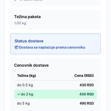
Težina paketa
1.00
kg
Status dostave
📦 Dostava se naplaćuje prema cenovniku
Cenovnik dostave
Težina (kg)
Cena (RSD)
do
0.5
kg
430
RSD
✓
do
2
kg
430
RSD
do
5
kg
490
RSD