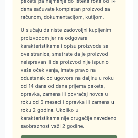
paketa pa najmanje do isteka roka od 14
dana sačuvate kompletan proizvod sa
računom, dokumentacijom, kutijom.
U slučaju da niste zadovoljni kupljenim
proizvodom jer ne odgovara
karakteristikama i opisu proizvoda sa
ove stranice, smatrate da je proizvod
neispravan ili da proizvod nije ispunio
vaša očekivanja, imate pravo na
odustanak od ugovora na daljinu u roku
od 14 dana od dana prijema paketa,
opravka, zamena ili povraćaj novca u
roku od 6 meseci i opravka ili zamena u
roku 2 godine. Ukoliko u
karakteristikama nije drugačije navedeno
saobraznost važi 2 godine.