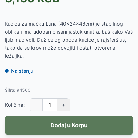
Kućica za mačku Luna (40x24x46cm) je stabilnog
oblika i ima udoban plišani jastuk unutra, baš kako Vaš
ljubimac voli. Duž celog oboda kućice je rajsferšlus,
tako da se krov može odvojiti i ostati otvorena
ležaljka.
Na stanju
Šifra:
94500
Količina:
-
+
Dodaj u Korpu