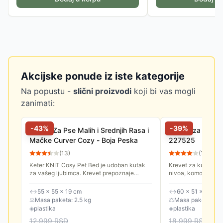
Akcijske ponude iz iste kategorije
Na popustu -
slični proizvodi
koji bi vas mogli
zanimati:
-
43
%
-
39
%
Krevet Za Pse Malih i Srednjih Rasa i
Kućica za kućne
Mačke Curver Cozy - Boja Peska
227525
(
13
)
(
11
)
Keter KNIT Cosy Pet Bed je udoban kutak
Krevet za kućne lj
za vašeg ljubimca. Krevet prepoznaje
nivoa, komotan, sa
potrebu koju većina malih kućnih ljubimaca
mačke i male pse.
ima za vlastitim prostorom,...
↔
55 × 55 × 19 cm
↔
60 × 51 × 40.5 
⚖
Masa paketa: 2.5 kg
⚖
Masa paketa: 4.0
◈
plastika
◈
plastika
12,999
RSD
18,999
RSD