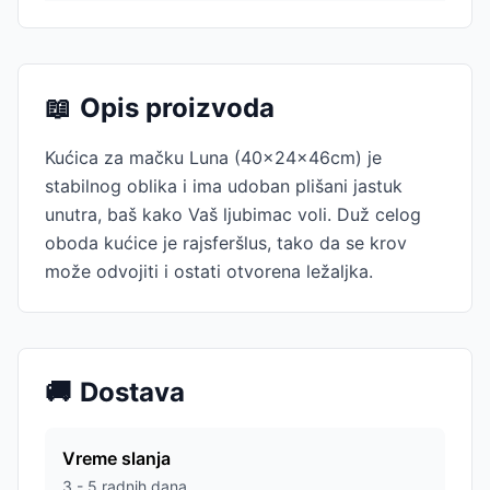
📖
Opis proizvoda
Kućica za mačku Luna (40x24x46cm) je
stabilnog oblika i ima udoban plišani jastuk
unutra, baš kako Vaš ljubimac voli. Duž celog
oboda kućice je rajsferšlus, tako da se krov
može odvojiti i ostati otvorena ležaljka.
🚚
Dostava
Vreme slanja
3 - 5 radnih dana