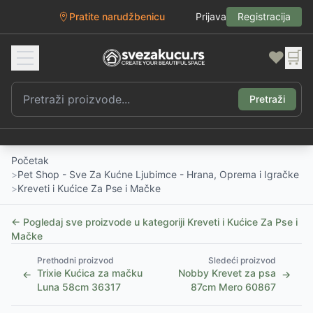
Pratite narudžbenicu
Prijava
Registracija
❤️
🛒
Pretraži
Početak
>
Pet Shop - Sve Za Kućne Ljubimce - Hrana, Oprema i Igračke
>
Kreveti i Kućice Za Pse i Mačke
← Pogledaj sve proizvode u kategoriji
Kreveti i Kućice Za Pse i
Mačke
Prethodni proizvod
Sledeći proizvod
Trixie Kućica za mačku
Nobby Krevet za psa
←
→
Luna 58cm 36317
87cm Mero 60867