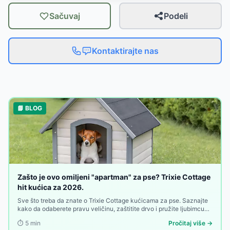
Sačuvaj
Podeli
Kontaktirajte nas
📘 BLOG
Zašto je ovo omiljeni "apartman" za pse? Trixie Cottage
hit kućica za 2026.
Sve što treba da znate o Trixie Cottage kućicama za pse. Saznajte
kako da odaberete pravu veličinu, zaštitite drvo i pružite ljubimcu
toplu oazu u dvorištu.
⏱️
5
min
Pročitaj više →