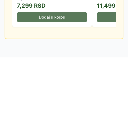
7,299
RSD
11,499
RS
Dodaj u korpu
Doda