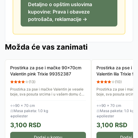
Detaljno o opštim uslovima
kupovine: Prava i obaveze
potrošača, reklamacije →
Možda će vas zanimati
Prostirka za pse i mačke 90x70cm
Prostirka za pse i
Valentin pink Trixie 99352387
Valentin lila Trixie
(
13
)
(
10
)
Prostirka za pse i mačke Valentin je vesele
Prostirka za pse i mačke
boje, sva posuta srcima i u vašem domu će
boje, sva posuta srcima
izgledati lepo na svakom mestu. Postavite
izgledati lepo na svako
je na omiljeno mesto...
je na omiljeno mesto...
↔
90 × 70 cm
↔
90 × 70 cm
⚖
Masa paketa: 1.0 kg
⚖
Masa paketa: 1.0 kg
◈
poliester
◈
poliester
3,100
RSD
3,100
RSD
Dodaj u korpu
Dodaj u 