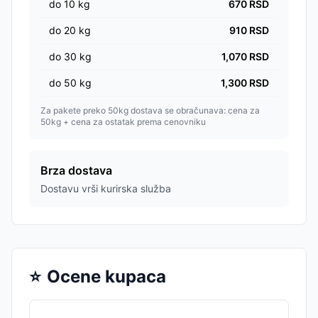
do
10
kg
670
RSD
do
20
kg
910
RSD
do
30
kg
1,070
RSD
do
50
kg
1,300
RSD
Za pakete preko 50kg dostava se obračunava: cena za
50kg + cena za ostatak prema cenovniku
Brza dostava
Dostavu vrši kurirska služba
⭐
Ocene kupaca