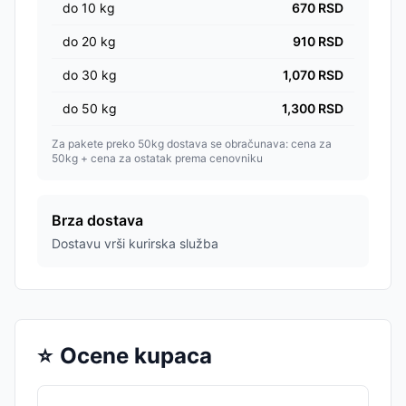
do
10
kg
670
RSD
do
20
kg
910
RSD
do
30
kg
1,070
RSD
do
50
kg
1,300
RSD
Za pakete preko 50kg dostava se obračunava: cena za
50kg + cena za ostatak prema cenovniku
Brza dostava
Dostavu vrši kurirska služba
⭐
Ocene kupaca