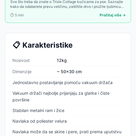
Sve što treba da znate o Trixie Cottage kućicama za pse. Saznajte
kako da odaberete pravu veličinu, zaštitite drvo i pružite ljubimcu
toplu oazu u dvorištu.
⏱️
5
min
Pročitaj više →
📋
Karakteristike
Nosivost
12kg
Dimenzije
~ 50x30 cm
Jednostavno postavljanje pomoću vakuum držača
Vakuum držači najbolje prijanjaju za glatke i čiste
površine
Stabilan metalni ram i žice
Navlaka od poliester velura
Navlaka može da se skine i pere, prati prema uputstvu