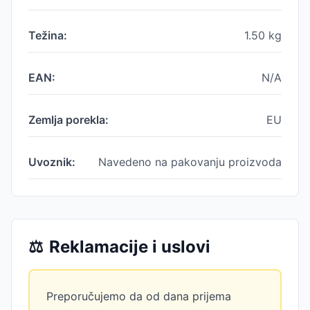
Težina:
1.50
kg
EAN:
N/A
Zemlja porekla:
EU
Uvoznik:
Navedeno na pakovanju proizvoda
⚖️
Reklamacije i uslovi
Preporučujemo da od dana prijema