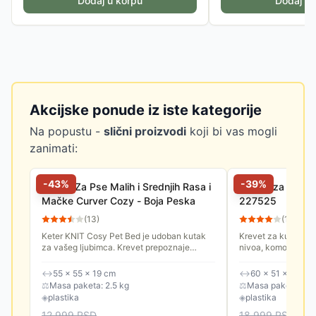
Dodaj u korpu
Dodaj u 
Akcijske ponude iz iste kategorije
Na popustu -
slični proizvodi
koji bi vas mogli
zanimati:
-
43
%
-
39
%
Krevet Za Pse Malih i Srednjih Rasa i
Kućica za kućne
Mačke Curver Cozy - Boja Peska
227525
(
13
)
(
11
)
Keter KNIT Cosy Pet Bed je udoban kutak
Krevet za kućne lj
za vašeg ljubimca. Krevet prepoznaje
nivoa, komotan, sa
potrebu koju većina malih kućnih ljubimaca
mačke i male pse.
ima za vlastitim prostorom,...
↔
55 × 55 × 19 cm
↔
60 × 51 × 40.5 
⚖
Masa paketa: 2.5 kg
⚖
Masa paketa: 4.0
◈
plastika
◈
plastika
12,999
RSD
18,999
RSD