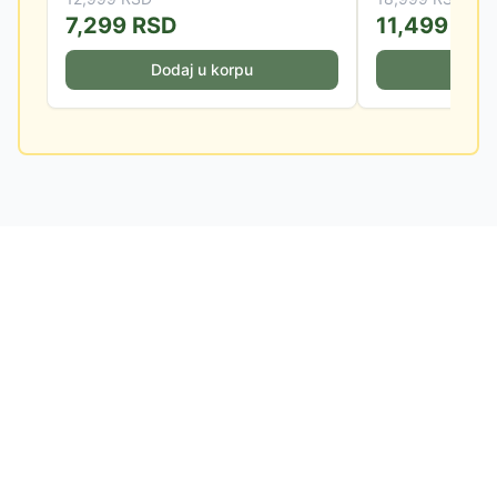
7,299
RSD
11,499
RS
Dodaj u korpu
Doda