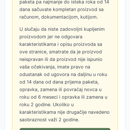
paketa pa najmanje do isteka roka od 14
dana sačuvate kompletan proizvod sa
računom, dokumentacijom, kutijom.
U slučaju da niste zadovoljni kupljenim
proizvodom jer ne odgovara
karakteristikama i opisu proizvoda sa
ove stranice, smatrate da je proizvod
neispravan ili da proizvod nije ispunio
vaša očekivanja, imate pravo na
odustanak od ugovora na daljinu u roku
od 14 dana od dana prijema paketa,
opravka, zamena ili povraćaj novca u
roku od 6 meseci i opravka ili zamena u
roku 2 godine. Ukoliko u
karakteristikama nije drugačije navedeno
saobraznost važi 2 godine.