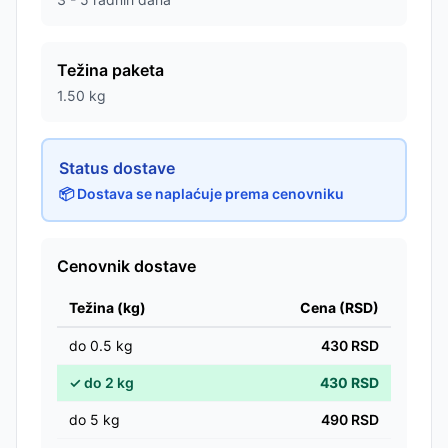
Težina paketa
1.50
kg
Status dostave
📦 Dostava se naplaćuje prema cenovniku
Cenovnik dostave
Težina (kg)
Cena (RSD)
do
0.5
kg
430
RSD
✓
do
2
kg
430
RSD
do
5
kg
490
RSD