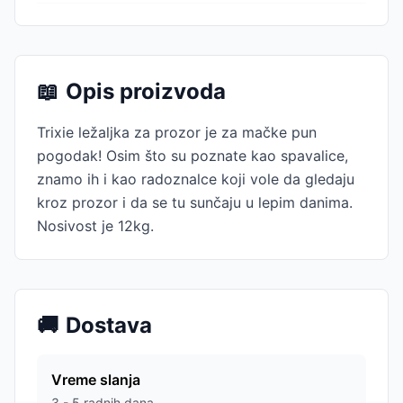
📖
Opis proizvoda
Trixie ležaljka za prozor je za mačke pun
pogodak! Osim što su poznate kao spavalice,
znamo ih i kao radoznalce koji vole da gledaju
kroz prozor i da se tu sunčaju u lepim danima.
Nosivost je 12kg.
🚚
Dostava
Vreme slanja
3 - 5 radnih dana