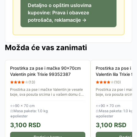
Detaljno o opštim uslovima
kupovine: Prava i obaveze
potrošača, reklamacije →
Možda će vas zanimati
Prostirka za pse i mačke 90x70cm
Prostirka za pse i
Valentin pink Trixie 99352387
Valentin lila Trixie
(
13
)
(
10
)
Prostirka za pse i mačke Valentin je vesele
Prostirka za pse i mačke
boje, sva posuta srcima i u vašem domu će
boje, sva posuta srcima
izgledati lepo na svakom mestu. Postavite
izgledati lepo na svako
je na omiljeno mesto...
je na omiljeno mesto...
↔
90 × 70 cm
↔
90 × 70 cm
⚖
Masa paketa: 1.0 kg
⚖
Masa paketa: 1.0 kg
◈
poliester
◈
poliester
3,100
RSD
3,100
RSD