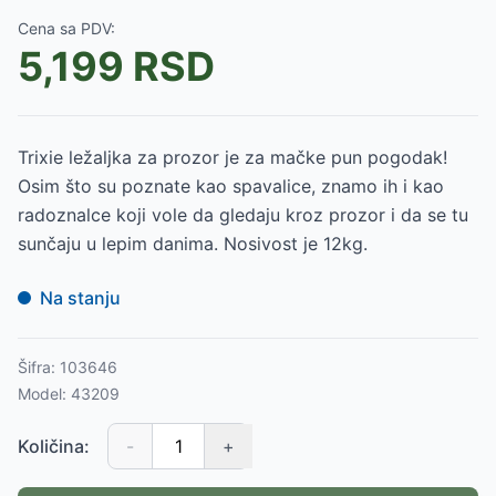
Cena sa PDV:
5,199
RSD
Trixie ležaljka za prozor je za mačke pun pogodak!
Osim što su poznate kao spavalice, znamo ih i kao
radoznalce koji vole da gledaju kroz prozor i da se tu
sunčaju u lepim danima. Nosivost je 12kg.
Na stanju
Šifra:
103646
Model:
43209
Količina:
-
+