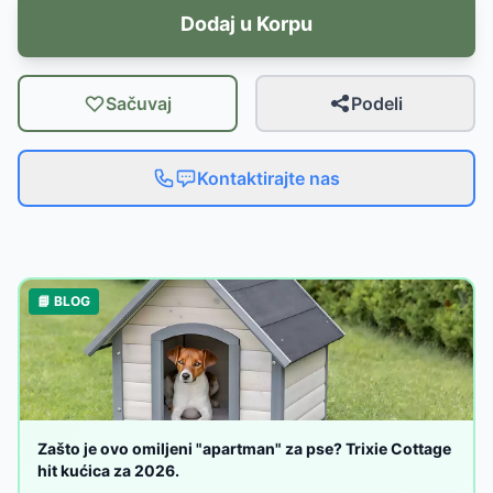
Dodaj u Korpu
Sačuvaj
Podeli
Kontaktirajte nas
📘 BLOG
Zašto je ovo omiljeni "apartman" za pse? Trixie Cottage
hit kućica za 2026.