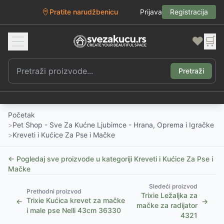
Pratite narudžbenicu
Prijava
Registracija
❤️
🛒
Pretraži
Početak
>
Pet Shop - Sve Za Kućne Ljubimce - Hrana, Oprema i Igračke
>
Kreveti i Kućice Za Pse i Mačke
← Pogledaj sve proizvode u kategoriji
Kreveti i Kućice Za Pse i
Mačke
Sledeći proizvod
Prethodni proizvod
Trixie Ležaljka za
Trixie Kućica krevet za mačke
←
→
mačke za radijator
i male pse Nelli 43cm 36330
4321