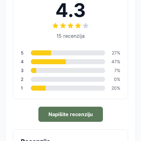
4.3
15
recenzija
5
27
%
4
47
%
3
7
%
2
0
%
1
20
%
Napišite recenziju