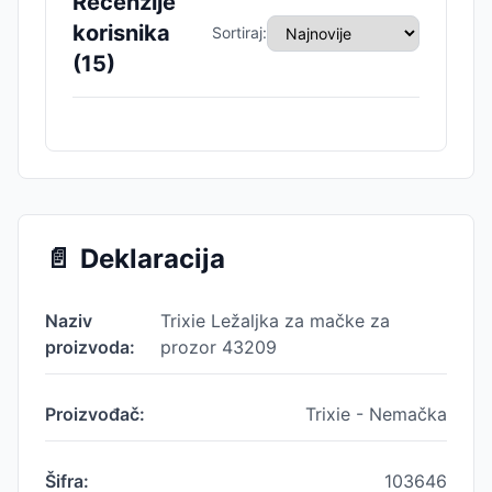
Recenzije
korisnika
Sortiraj:
(
15
)
📄
Deklaracija
Naziv
Trixie Ležaljka za mačke za
proizvoda:
prozor 43209
Proizvođač:
Trixie - Nemačka
Šifra:
103646