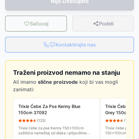
Nije Dostupno
Sačuvaj
Podeli
Kontaktirajte nas
Traženi proizvod nemamo na stanju
Ali imamo
slične proizvode
koji bi vas mogli
zanimati:
Trixie Ćebe Za Pse Kenny Blue
Trixie Ćebe pros
150cm 37092
Grey 150cm 37
(
125
)
(
130
)
Trixie ćebe za pse Kenny 150x100cm
Trixie ćebe prostir
zaštitiće nameštaj od dlaka i prljavštine
150x100cm zaštitić
ukoliko vaš ljubimac ima omiljeno mesto na
prljavštine ukoliko