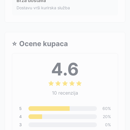
Brza dostava
Dostavu vrši kurirska služba
⭐
Ocene kupaca
4.6
10
recenzija
5
60
%
4
20
%
3
0
%