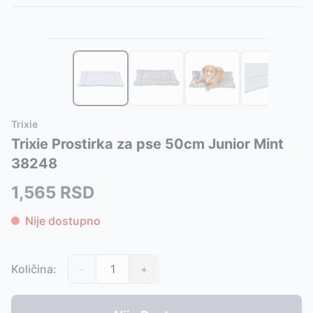
1
/
4
Slični proizvodi
Alternative za rasprodati proizvod
Prostirka za pse i mačke 90x70cm Valentin pink Trixie 
Ovaj proizvod nije dostupan, pogledajte slične proizvode
Prostirka za pse i mačke 90x70cm Valentin lila Trixie 9
Trixie Ćebe Za Pse Kenny Blue 150cm 37092
-
1545
RSD
Krevet za male pse 50cm Valentin lila Trixie 99352386
Trixie Ćebe prostirka za pse Kenny Grey 150cm 37097
-
-
Krevet za male pse 50cm Valentin pink Trixie 99352385
Ćebe prostirka za pse i mačke 100cm Barry blue/grey Tr
Trixie
Kućica za mačke i male pse Dwarf Trixie 927104
Ćebe prostirka za pse i mačke 100cm Barry beige Trixie
-
3400
Trixie Prostirka za pse 50cm Junior Mint
Džak mačke za spavanje Livia xmas soft antique pink Tri
Ćebe za pse Kenny 100x150cm Trixie 37167
-
1600
RSD
38248
Džak mačke za spavanje Livia xmas soft grey Trixie 927
Prostirka za pse 90x68cm Jimmy grey Trixie 377131
-
1
Prostirka za pse i mačke 90cm Livia xmas soft grey Trix
Jastuk za psa Trixie Scoopy 70cm 37224
-
1505
RSD
1,565
RSD
Prostirka za pse i mačke 90cm Livia xmas soft antique pi
Jastuk za pse Trixie Scoopy 77cm 37225
-
1499
RSD
Krevet za pse 60x50cm Livia xmas soft antique pink Tri
Plišano ćebe za psa ili mačku Jimmy 100x70cm Trixie 3
Nije dostupno
Krevet za pse 60x50cm Livia xmas soft grey Trixie 9271
Prostirka za psa 70x50cm Jonna grey Trixie 37268
-
16
Krevet za pse 80x60cm Livia xmas soft grey Trixie 9271
Meka prostirka za hlađenje za pse 50x40cm Trixie 2878
Trixie Ćebe za velike pse Laslo beige 150x100cm 37203
Količina:
-
+