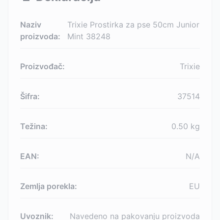
Naziv
Trixie Prostirka za pse 50cm Junior
proizvoda:
Mint 38248
Proizvođač:
Trixie
Šifra:
37514
Težina:
0.50
kg
EAN:
N/A
Zemlja porekla:
EU
Uvoznik:
Navedeno na pakovanju proizvoda