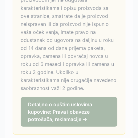
proizvodom jer ne odgovara
karakteristikama i opisu proizvoda sa
ove stranice, smatrate da je proizvod
neispravan ili da proizvod nije ispunio
vaša očekivanja, imate pravo na
odustanak od ugovora na daljinu u roku
od 14 dana od dana prijema paketa,
opravka, zamena ili povraćaj novca u
roku od 6 meseci i opravka ili zamena u
roku 2 godine. Ukoliko u
karakteristikama nije drugačije navedeno
saobraznost važi 2 godine.
Detaljno o opštim uslovima
kupovine: Prava i obaveze
potrošača, reklamacije →