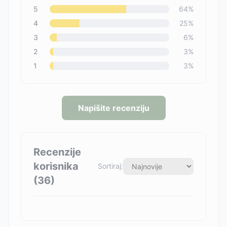
5
64
%
4
25
%
3
6
%
2
3
%
1
3
%
Napišite recenziju
Recenzije
korisnika
Sortiraj:
(
36
)