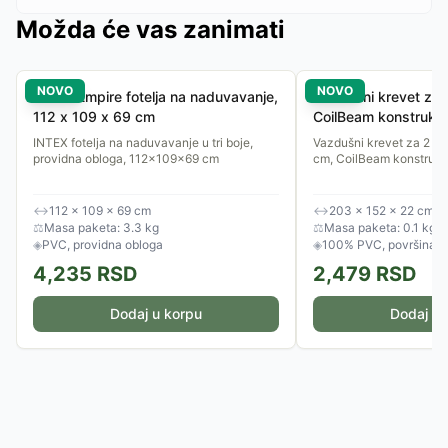
Možda će vas zanimati
NOVO
NOVO
INTEX Empire fotelja na naduvavanje,
Vazdušni krevet za 
112 x 109 x 69 cm
CoilBeam konstrukci
203x152x22 cm
INTEX fotelja na naduvavanje u tri boje,
Vazdušni krevet za 2 o
providna obloga, 112x109x69 cm
cm, CoilBeam konstrukci
↔
112 × 109 × 69 cm
↔
203 × 152 × 22 cm
⚖
Masa paketa: 3.3 kg
⚖
Masa paketa: 0.1 kg
◈
PVC, providna obloga
◈
100% PVC, površina o
4,235
RSD
2,479
RSD
Dodaj u korpu
Dodaj u 