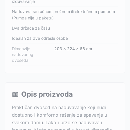
izduvavanje
Naduvava se ručnom, nožnom ili električnom pumpom
(Pumpa nije u paketu)
Dva držača za čašu
Idealan za dve odrasle osobe
Dimenzije
203 x 224 x 66 cm
naduvanog
dvoseda
📖
Opis proizvoda
Praktičan dvosed na naduvavanje koji nudi
dostupno i komforno rešenje za spavanje u
svakom domu. Lako i brzo se naduvava i