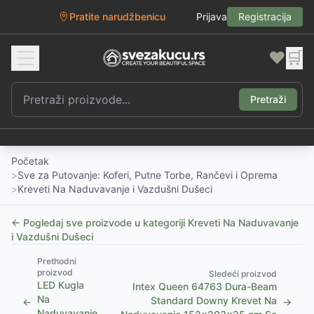
Pratite narudžbenicu
Prijava
Registracija
❤️
🛒
Pretraži
Početak
>
Sve za Putovanje: Koferi, Putne Torbe, Rančevi i Oprema
>
Kreveti Na Naduvavanje i Vazdušni Dušeci
← Pogledaj sve proizvode u kategoriji
Kreveti Na Naduvavanje
i Vazdušni Dušeci
Prethodni
proizvod
Sledeći proizvod
LED Kugla
Intex Queen 64763 Dura-Beam
Na
Standard Downy Krevet Na
←
→
Naduvavanje