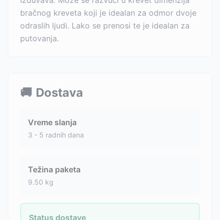
izduvava. Može se razvući u krevet dimenzija
bračnog kreveta koji je idealan za odmor dvoje
odraslih ljudi. Lako se prenosi te je idealan za
putovanja.
🚚
Dostava
Vreme slanja
3 - 5 radnih dana
Težina paketa
9.50
kg
Status dostave