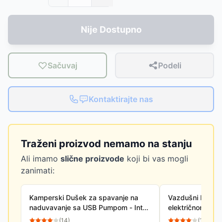
Nije Dostupno
Sačuvaj
Podeli
Kontaktirajte nas
Traženi proizvod nemamo na stanju
Ali imamo
slične proizvode
koji bi vas mogli
zanimati:
Kamperski Dušek za spavanje na
Vazdušni kreve
naduvavanje sa USB Pumpom - Intex
električnom pu
Dura-Beam 64012
152x203x46
(
14
)
(
10
)