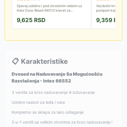
Spavaj udobno i pod otvorenim nebom uz
Vazdušni krevet sa
Intex Dura-Beam 64012 krevet za
pumpom koja obezb
kampovanje! Ovaj lagani krevet na
jednostavno naduva
9,625
RSD
9,359
RSD
naduvavanje pruža ti potporu i udobnost,
kreveta. Dimenzije 
gde...
📋
Karakteristike
Dvosed na Naduvavanje Sa Mogućnošću
Razvlačenja - Intex 66552
3 ventila za brzo naduvavanje ili izduvavanje
Udobni nasloni za leđa i ruke
Kompletno se sklapa za lako odlaganje
2-u-1 ventili sa velikim otvorima za brzo naduvavanje i