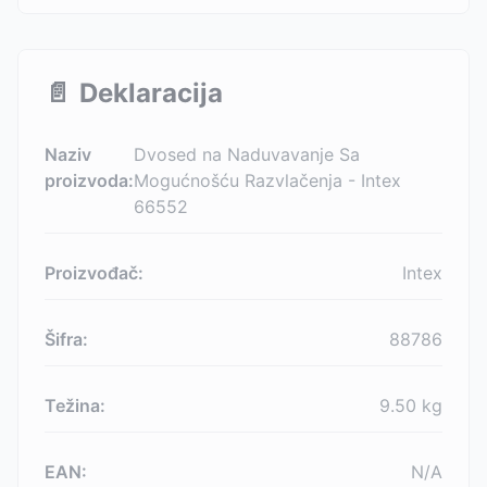
📄
Deklaracija
Naziv
Dvosed na Naduvavanje Sa
proizvoda:
Mogućnošću Razvlačenja - Intex
66552
Proizvođač:
Intex
Šifra:
88786
Težina:
9.50
kg
EAN:
N/A