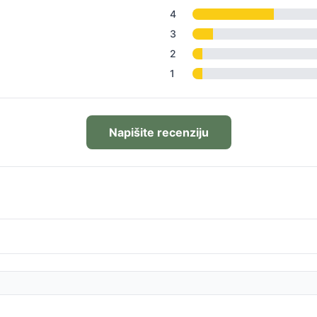
4
3
2
1
Napišite recenziju