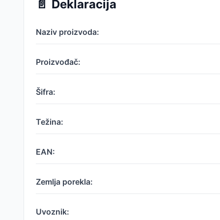
📄
Deklaracija
Naziv proizvoda:
Proizvođač:
Šifra:
Težina:
EAN:
Zemlja porekla:
Uvoznik: