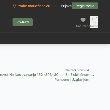
Pratite narudžbenicu
Prijava
Registracija
❤️
🛒
Pretraži
Sačuvano
Korpa
g
Sledeći proizvod
Krevet Na Naduvavanje 152x203x30 cm Sa Električnom
→
Pumpom i Uzglavljem