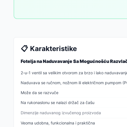
📋
Karakteristike
Fotelja na Naduvavanje Sa Mogućnošću Razvlač
2-u-1 ventil sa velikim otvorom za brzo i lako naduvavanj
Naduvava se ručnom, nožnom ili električnom pumpom (P
Može da se razvuče
Na rukonaslonu se nalazi držač za čašu
Dimenzije naduvanog izvučenog proizvoda
Veoma udobna, funkcionalna i praktična