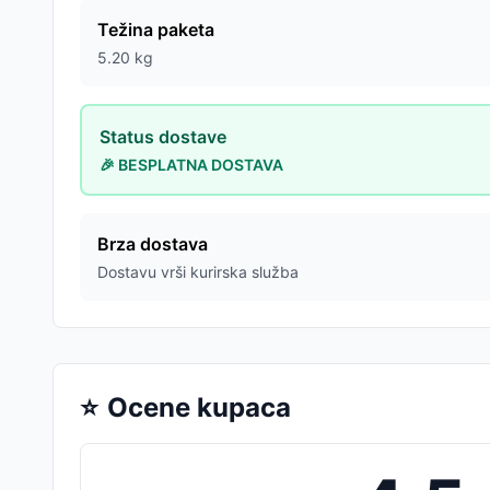
Težina paketa
5.20
kg
Status dostave
🎉 BESPLATNA DOSTAVA
Brza dostava
Dostavu vrši kurirska služba
⭐
Ocene kupaca