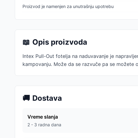
Proizvod je namenjen za unutrašnju upotrebu
📖
Opis proizvoda
Intex Pull-Out fotelja na naduvavanje je napravlje
kampovanju. Može da se razvuče pa se možete o
🚚
Dostava
Vreme slanja
2 - 3 radna dana