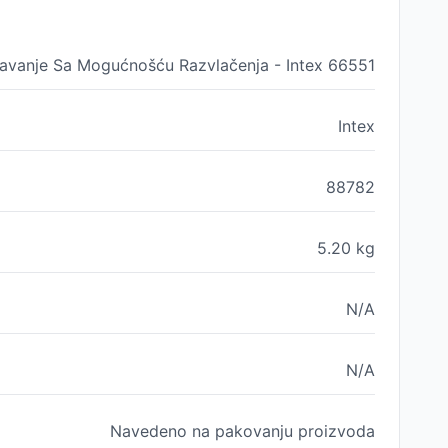
vavanje Sa Mogućnošću Razvlačenja - Intex 66551
Intex
88782
5.20
kg
N/A
N/A
Navedeno na pakovanju proizvoda