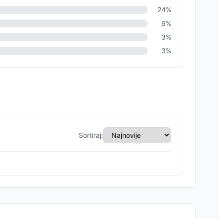
24
%
6
%
3
%
3
%
Sortiraj: