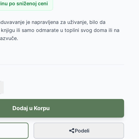
nu po sniženoj ceni
aduvavanje je napravljena za uživanje, bilo da
 knjigu ili samo odmarate u toplini svog doma ili na
azvuče.
Dodaj u Korpu
Podeli