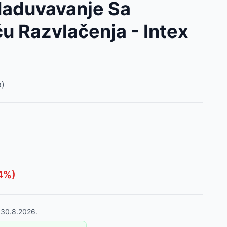
 Naduvavanje Sa
 Razvlačenja - Intex
)
4
%)
o
30.8.2026.