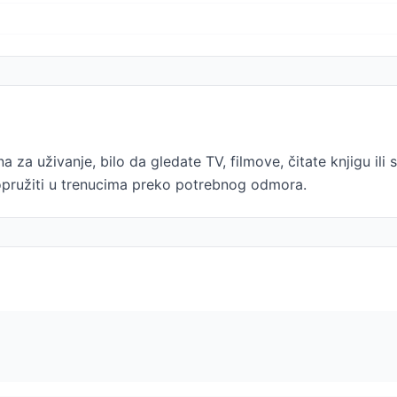
na za uživanje, bilo da gledate TV, filmove, čitate knjigu il
pružiti u trenucima preko potrebnog odmora.