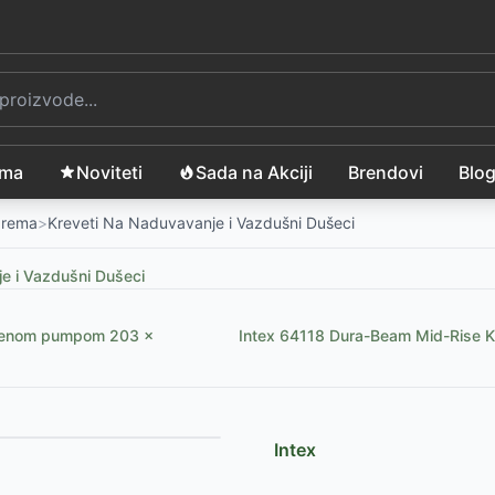
ama
Noviteti
Sada na Akciji
Brendovi
Blo
Oprema
>
Kreveti Na Naduvavanje i Vazdušni Dušeci
e i Vazdušni Dušeci
ađenom pumpom 203 x
Intex 64118 Dura-Beam Mid-Rise 
Intex
9 cm
-
4235
RSD