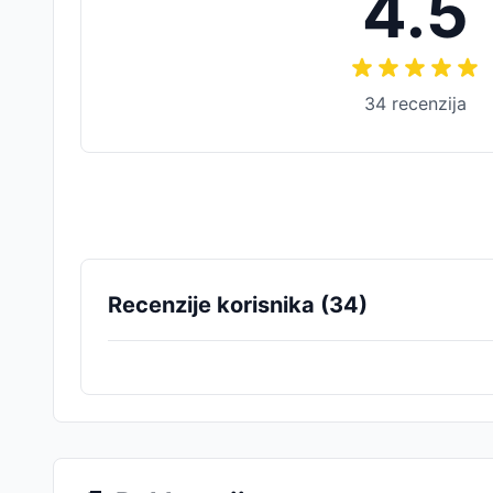
4.5
34
recenzija
Recenzije korisnika (
34
)