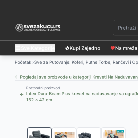
Sve Kategorije
Kupi Zajedno
Na mrež
Početak
>
Sve za Putovanje: Koferi, Putne Torbe, Rančevi i 
← Pogledaj sve proizvode u kategoriji
Kreveti Na Naduvavanj
Prethodni proizvod
Intex Dura-Beam Plus krevet na naduvavanje sa ugr
←
152 x 42 cm
Slični proizvodi
-
14
%
INTEX Empire fotelja na naduvavanje, 112 x 109 x 6