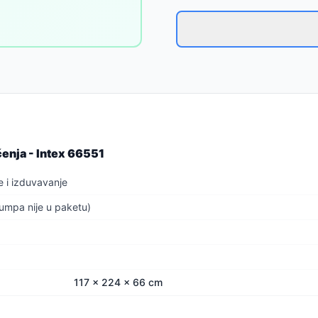
enja - Intex 66551
e i izduvavanje
umpa nije u paketu)
117 x 224 x 66 cm