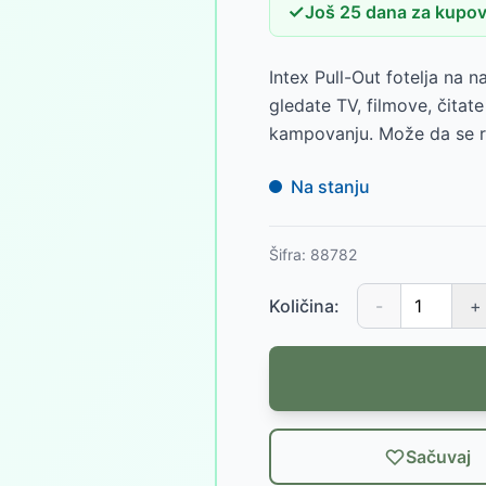
✓
Još
25
dana
za kupovi
Intex Pull-Out fotelja na n
gledate TV, filmove, čitate
kampovanju. Može da se r
Na stanju
Šifra:
88782
Količina:
-
+
Sačuvaj