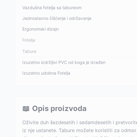
Vazdušna fotelja sa tabureom
Jednostavno čišćenje i održavanje
Ergonomski dizajn
Fotelja
Tabure
Izuzetno izdržljivi PVC od koga je izrađen
Izuzetno udobna Fotelja
📖
Opis proizvoda
Oživite duh šezdesetih i sedamdesetih i pretvorit
iz nje ustanete. Tabure možete koristiti za odmor