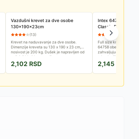
Vazdušni krevet za dve osobe
Intex 64758 Dura-
130x190x23cm
Classic Downy Krev
Naduvavanje 137x
(
13
)
(
27
)
Krevet na naduvavanje za dve osobe.
Full size krevet na nad
Dimenzije kreveta su 130 x 190 x 23 cm,
64758 obezbeđuje vrhu
nosivost je 200 kg. Dušek je napravljen od
zahvaljujući Dura-Bea
polivinil hlorida, a gornji...
tehnologiji izrade vlakan
2,102
RSD
2,145
RSD