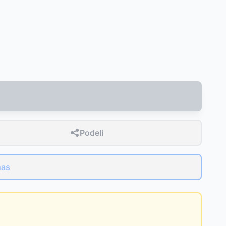
189
RSD
Podeli
nas