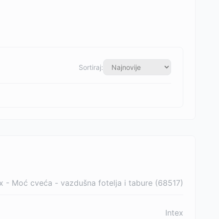
Sortiraj:
ex - Moć cveća - vazdušna fotelja i tabure (68517)
Intex