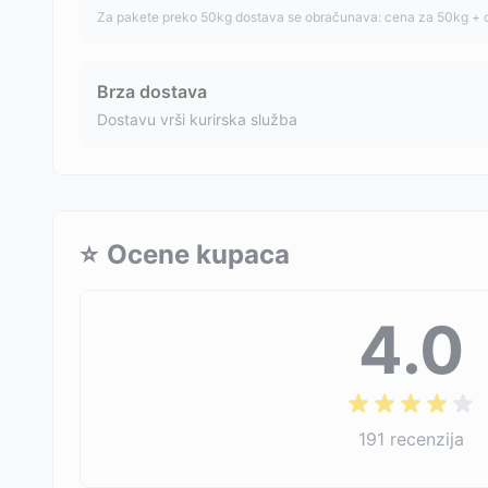
Za pakete preko 50kg dostava se obračunava: cena za 50kg + 
Brza dostava
Dostavu vrši kurirska služba
⭐
Ocene kupaca
4.0
191
recenzija