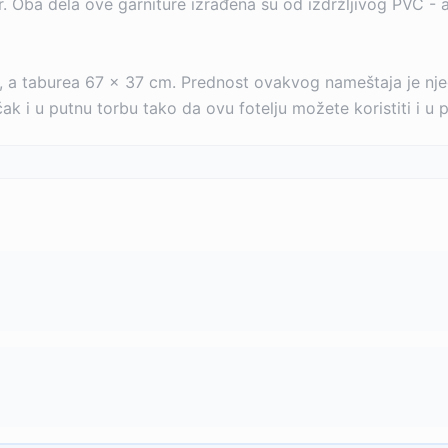
r. Oba dela ove garniture izrađena su od izdržljivog PVC - a
, a taburea 67 x 37 cm. Prednost ovakvog nameštaja je nje
i u putnu torbu tako da ovu fotelju možete koristiti i u park