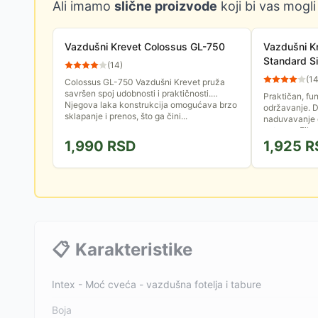
Ali imamo
slične proizvode
koji bi vas mogli
Vazdušni Krevet Colossus GL-750
Vazdušni K
Standard S
(
14
)
(
1
Colossus GL-750 Vazdušni Krevet pruža
savršen spoj udobnosti i praktičnosti.
Praktičan, fu
Njegova laka konstrukcija omogućava brzo
održavanje. 
sklapanje i prenos, što ga čini...
naduvavanje d
<strong>Fiber
1,990
RSD
1,925
R
📋
Karakteristike
Intex - Moć cveća - vazdušna fotelja i tabure
Boja