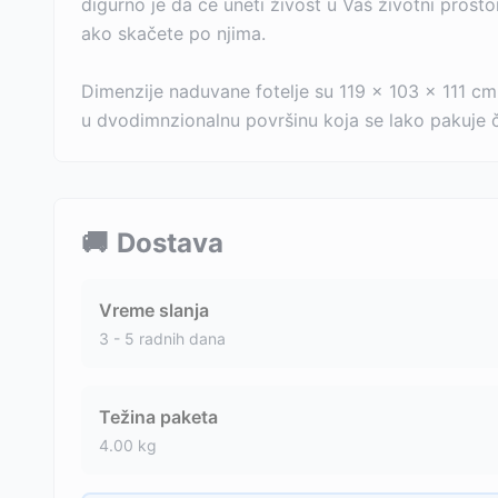
digurno je da će uneti živost u Vaš životni prosto
ako skačete po njima.
Dimenzije naduvane fotelje su 119 x 103 x 111 cm
u dvodimnzionalnu površinu koja se lako pakuje čak 
🚚
Dostava
Vreme slanja
3 - 5 radnih dana
Težina paketa
4.00
kg