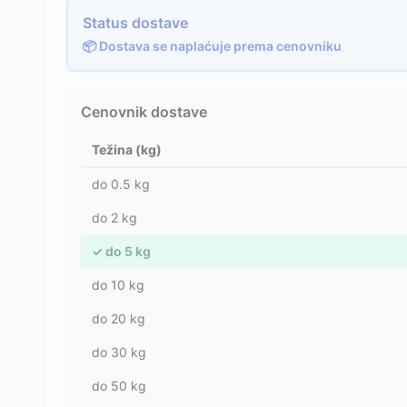
Status dostave
📦 Dostava se naplaćuje prema cenovniku
Cenovnik dostave
Težina (kg)
do
0.5
kg
do
2
kg
✓
do
5
kg
do
10
kg
do
20
kg
do
30
kg
do
50
kg