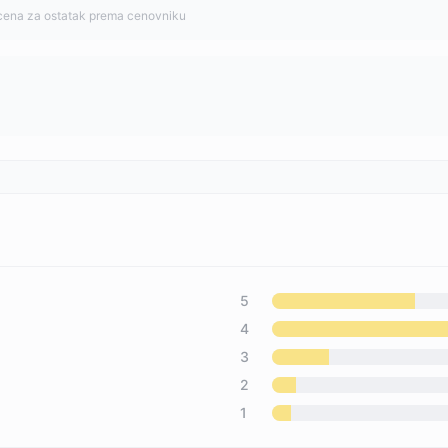
cena za ostatak prema cenovniku
5
4
3
2
1