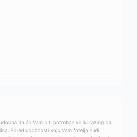
o udobna da će Vam biti potreban veliki razlog da
lica. Pored udobnosti koju Vam fotelja nudi,