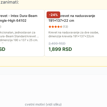
 zanimati:
-
24
%
revet - Intex Dura-Beam
Bračni krevet na naduvavanje
ingle-High 64102
191x137x22 cm
4
)
(
13
)
nkcionalan, jednostavan za
Krevet na naduvavanje za dve osobe,
Dura-Beam Standard krevet na
dimenzije kreveta 191x137x22cm
imenzija 190 x 137 x 25 cm.
2,499
RSD
-Tech</strong>...
SD
1,899
RSD
cvetni motivi (vidi sliku)