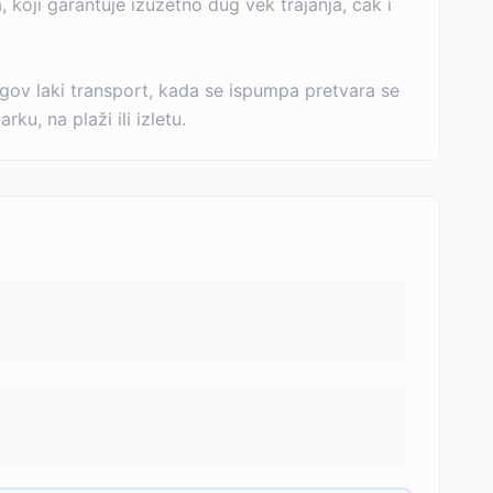
, koji garantuje izuzetno dug vek trajanja, čak i
gov laki transport, kada se ispumpa pretvara se
u, na plaži ili izletu.