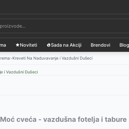
ama
Noviteti
Sada na Akciji
Brendovi
Blo
Oprema
>
Kreveti Na Naduvavanje i Vazdušni Dušeci
e i Vazdušni Dušeci
9 cm
vode:
- Moć cveća - vazdušna fotelja i tabure
-
4235
RSD
ijom, 203x152x22 cm
-
2479
RSD