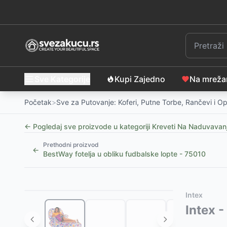
Sve Kategorije
Kupi Zajedno
Na mrež
Početak
>
Sve za Putovanje: Koferi, Putne Torbe, Rančevi i 
← Pogledaj sve proizvode u kategoriji
Kreveti Na Naduvavanj
Prethodni proizvod
←
BestWay fotelja u obliku fudbalske lopte - 75010
Slični proizvodi
Alternative za rasprodati proizvod
Intex
INTEX Empire fotelja na naduvavanje, 112 x 109 x 6
Ovaj proizvod nije dostupan, pogledajte slične proiz
Intex 
Vazdušni krevet za 2 osobe sa CoilBeam konstrukc
Vazdušni Krevet Colossus GL-750
-
1990
RSD