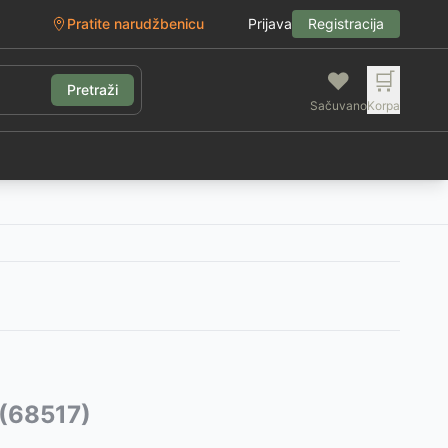
Pratite narudžbenicu
Prijava
Registracija
❤️
🛒
Pretraži
Sačuvano
Korpa
g
 (68517)