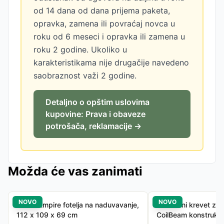
od 14 dana od dana prijema paketa,
opravka, zamena ili povraćaj novca u
roku od 6 meseci i opravka ili zamena u
roku 2 godine. Ukoliko u
karakteristikama nije drugačije navedeno
saobraznost važi 2 godine.
Detaljno o opštim uslovima
kupovine: Prava i obaveze
potrošača, reklamacije →
Možda će vas zanimati
NOVO
NOVO
INTEX Empire fotelja na naduvavanje,
Vazdušni krevet za 
112 x 109 x 69 cm
CoilBeam konstrukci