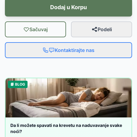
Dodaj u Korpu
Sačuvaj
Podeli
Kontaktirajte nas
📘 BLOG
Da li možete spavati na krevetu na naduvavanje svake
noći?