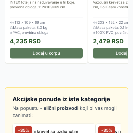
203x152x22 cm
INTEX fotelja na naduvavanje u tri boje,
Vazdušni krevet za 2 o
providna obloga, 112x109x69 cm
cm, CoilBeam konstrukci
↔
112 × 109 × 69 cm
↔
203 × 152 × 22 cm
⚖
Masa paketa: 3.3 kg
⚖
Masa paketa: 0.1 kg
◈
PVC, providna obloga
◈
100% PVC, površina o
4,235
RSD
2,479
RSD
Dodaj u korpu
Dodaj u 
Akcijske ponude iz iste kategorije
Na popustu -
slični proizvodi
koji bi vas mogli
zanimati:
-
35
%
-
35
%
Vazdušni krevet sa uzdignutim
Intex Twin 647