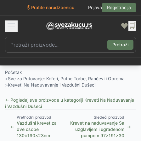
Pratite narudžbenicu
Prijava
Registracija
❤️
🛒
Pretraži
Početak
>
Sve za Putovanje: Koferi, Putne Torbe, Rančevi i Oprema
>
Kreveti Na Naduvavanje i Vazdušni Dušeci
← Pogledaj sve proizvode u kategoriji
Kreveti Na Naduvavanje
i Vazdušni Dušeci
Prethodni proizvod
Sledeći proizvod
Vazdušni krevet za
Krevet na naduvavanje Sa
←
→
dve osobe
uzglavljem i ugrađenom
130x190x23cm
pumpom 97x191x30