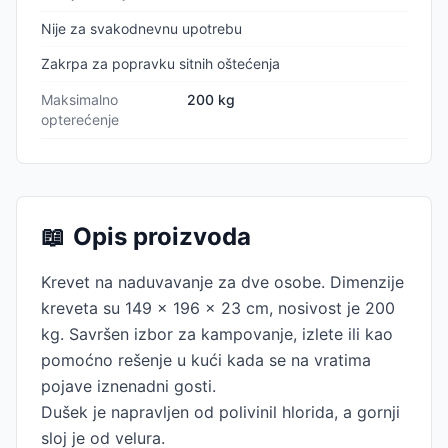
Nije za svakodnevnu upotrebu
Zakrpa za popravku sitnih oštećenja
Maksimalno
200 kg
opterećenje
📖
Opis proizvoda
Krevet na naduvavanje za dve osobe. Dimenzije
kreveta su 149 x 196 x 23 cm, nosivost je 200
kg. Savršen izbor za kampovanje, izlete ili kao
pomoćno rešenje u kući kada se na vratima
pojave iznenadni gosti.
Dušek je napravljen od polivinil hlorida, a gornji
sloj je od velura.