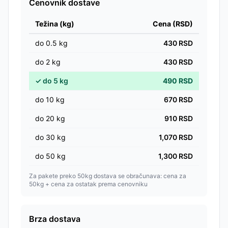
Cenovnik dostave
Težina (kg)
Cena (RSD)
do
0.5
kg
430
RSD
do
2
kg
430
RSD
✓
do
5
kg
490
RSD
do
10
kg
670
RSD
do
20
kg
910
RSD
do
30
kg
1,070
RSD
do
50
kg
1,300
RSD
Za pakete preko 50kg dostava se obračunava: cena za
50kg + cena za ostatak prema cenovniku
Brza dostava