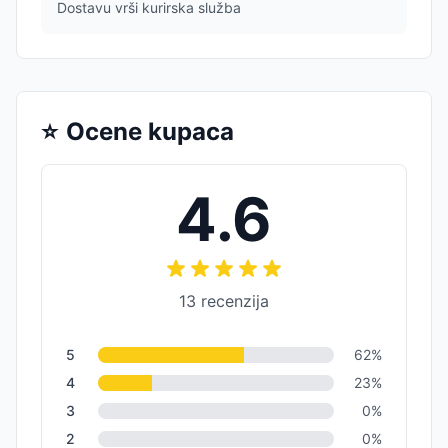
Dostavu vrši kurirska služba
⭐
Ocene kupaca
4.6
13
recenzija
5
62
%
4
23
%
3
0
%
2
0
%