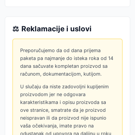
⚖️
Reklamacije i uslovi
Preporučujemo da od dana prijema
paketa pa najmanje do isteka roka od 14
dana sačuvate kompletan proizvod sa
računom, dokumentacijom, kutijom.
U slučaju da niste zadovoljni kupljenim
proizvodom jer ne odgovara
karakteristikama i opisu proizvoda sa
ove stranice, smatrate da je proizvod
neispravan ili da proizvod nije ispunio
vaša očekivanja, imate pravo na
odustanak od ugovora na daljinu u roku