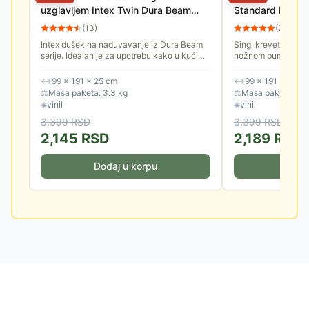
uzglavljem Intex Twin Dura Beam
Standard Downy
99x191x25 64141
Naduvavanje 9
(
13
)
(
28
)
Nožnom Pumpo
Intex dušek na naduvavanje iz Dura Beam
Singl krevet na na
serije. Idealan je za upotrebu kako u kući
nožnom pumpom - I
tako i za eksternu upotrebu. Obezbedite
vrhunsku udobnost
sebi udobno prenoćište gde...
Fiber-Tech tehnologi
↔
99 × 191 × 25 cm
↔
99 × 191 × 25 c
⚖
Masa paketa: 3.3 kg
⚖
Masa paketa: 3.0
◈
vinil
◈
vinil
3,399
RSD
3,399
RSD
2,145
RSD
2,189
RSD
Dodaj u korpu
Doda