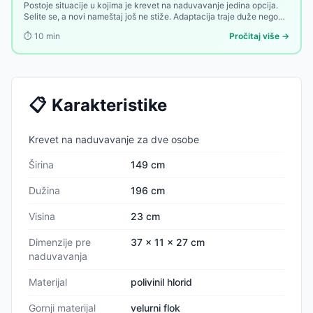
Postoje situacije u kojima je krevet na naduvavanje jedina opcija.
Selite se, a novi nameštaj još ne stiže. Adaptacija traje duže nego
što ste planirali. Deli stan privremeno, a kauč nije rešenje. Ili
⏱️
10
min
Pročitaj više →
jednostavno tražite kompaktan spavaći nameštaj koji ne zauzima
prostor kad ga ne koristite.
📋
Karakteristike
Krevet na naduvavanje za dve osobe
Širina
149 cm
Dužina
196 cm
Visina
23 cm
Dimenzije pre
37 x 11 x 27 cm
naduvavanja
Materijal
polivinil hlorid
Gornji materijal
velurni flok