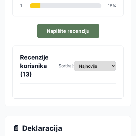
1
15
%
Napišite recenziju
Recenzije
korisnika
Sortiraj:
(
13
)
📄
Deklaracija