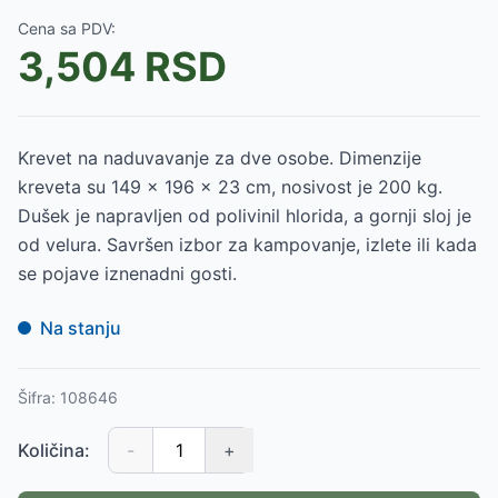
Cena sa PDV:
3,504
RSD
Krevet na naduvavanje za dve osobe. Dimenzije
kreveta su 149 x 196 x 23 cm, nosivost je 200 kg.
Dušek je napravljen od polivinil hlorida, a gornji sloj je
od velura. Savršen izbor za kampovanje, izlete ili kada
se pojave iznenadni gosti.
Na stanju
Šifra:
108646
Količina:
-
+