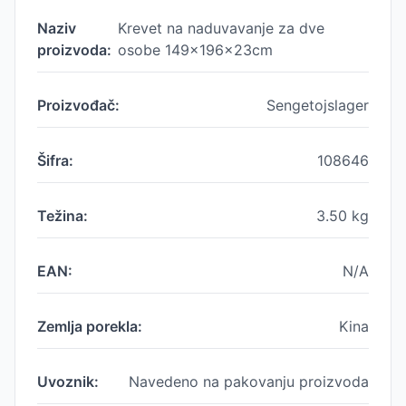
Naziv
Krevet na naduvavanje za dve
proizvoda:
osobe 149x196x23cm
Proizvođač:
Sengetojslager
Šifra:
108646
Težina:
3.50
kg
EAN:
N/A
Zemlja porekla:
Kina
Uvoznik:
Navedeno na pakovanju proizvoda