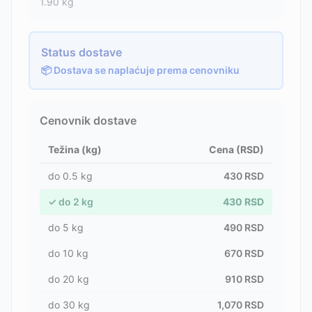
1.90
kg
Status dostave
📦 Dostava se naplaćuje prema cenovniku
Cenovnik dostave
Težina (kg)
Cena (RSD)
do
0.5
kg
430
RSD
✓
do
2
kg
430
RSD
do
5
kg
490
RSD
do
10
kg
670
RSD
do
20
kg
910
RSD
do
30
kg
1,070
RSD