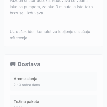
vazduh unutar dušeka. Naduvava se veoma
lako sa pumpom, za oko 3 minuta, a isto tako
brzo se i izduvava.
Uz dušek ide i komplet za lepljenje u slučaju
oštećenja
🚚
Dostava
Vreme slanja
2 - 3 radna dana
Težina paketa