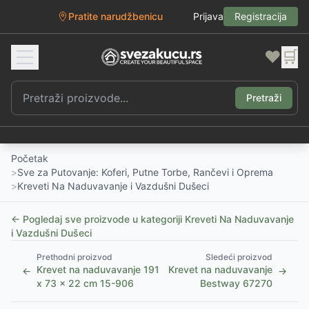
Pratite narudžbenicu
Prijava
Registracija
❤️
🛒
Pretraži
Početak
>
Sve za Putovanje: Koferi, Putne Torbe, Rančevi i Oprema
>
Kreveti Na Naduvavanje i Vazdušni Dušeci
← Pogledaj sve proizvode u kategoriji
Kreveti Na Naduvavanje
i Vazdušni Dušeci
Prethodni proizvod
Sledeći proizvod
Krevet na naduvavanje 191
Krevet na naduvavanje
←
→
x 73 x 22 cm 15-906
Bestway 67270