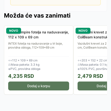
Možda će vas zanimati
NOVO
NOVO
INTEX Empire fotelja na naduvavanje,
Vazdušni krevet za 
112 x 109 x 69 cm
CoilBeam konstrukci
203x152x22 cm
INTEX fotelja na naduvavanje u tri boje,
Vazdušni krevet za 2 o
providna obloga, 112x109x69 cm
cm, CoilBeam konstrukci
↔
112 × 109 × 69 cm
↔
203 × 152 × 22 cm
⚖
Masa paketa: 3.3 kg
⚖
Masa paketa: 0.1 kg
◈
PVC, providna obloga
◈
100% PVC, površina o
4,235
RSD
2,479
RSD
Dodaj u korpu
Dodaj u 