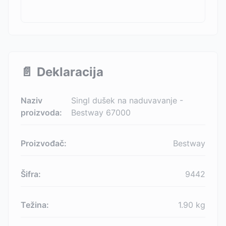
📄
Deklaracija
Naziv
Singl dušek na naduvavanje -
proizvoda:
Bestway 67000
Proizvođač:
Bestway
Šifra:
9442
Težina:
1.90
kg