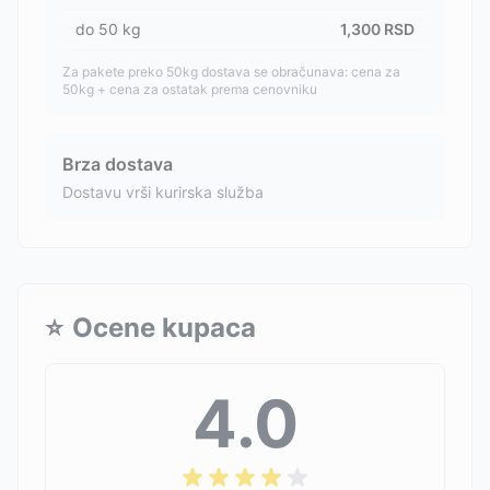
do
50
kg
1,300
RSD
Za pakete preko 50kg dostava se obračunava: cena za
50kg + cena za ostatak prema cenovniku
Brza dostava
Dostavu vrši kurirska služba
⭐
Ocene kupaca
4.0