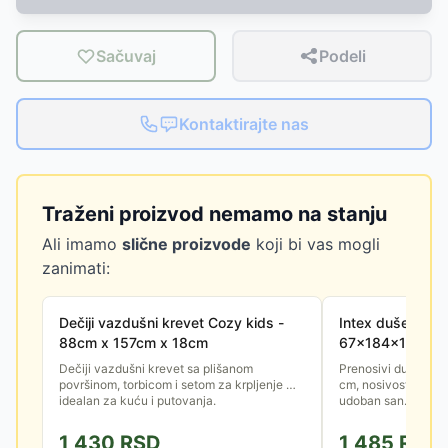
Sačuvaj
Podeli
Kontaktirajte nas
Traženi proizvod nemamo na stanju
Ali imamo
slične proizvode
koji bi vas mogli
zanimati:
Dečiji vazdušni krevet Cozy kids -
Intex dušek za
88cm x 157cm x 18cm
67×184×17 cm
Dečiji vazdušni krevet sa plišanom
Prenosivi dušek z
površinom, torbicom i setom za krpljenje —
cm, nosivost 136 kg
idealan za kuću i putovanja.
udoban san.
1,430
RSD
1,485
RSD