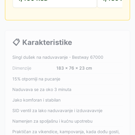
📋
Karakteristike
Singl dušek na naduvavanje - Bestway 67000
Dimenzije
183 x 76 x 23 cm
15% otporniji na pucanje
Naduvava se za oko 3 minuta
Jako komforan i stabilan
SID ventil za lako naduvavanje i izduvavavnje
Namenjen za spoljašnu i kućnu upotrebu
Praktičan za vikendice, kampovanja, kada dođu gosti,