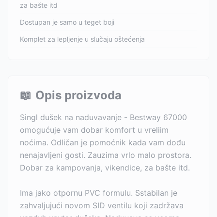
za bašte itd
Dostupan je samo u teget boji
Komplet za lepljenje u slučaju oštećenja
📖
Opis proizvoda
Singl dušek na naduvavanje - Bestway 67000
omogućuje vam dobar komfort u vreliim
noćima. Odličan je pomoćnik kada vam dođu
nenajavljeni gosti. Zauzima vrlo malo prostora.
Dobar za kampovanja, vikendice, za bašte itd.
Ima jako otpornu PVC formulu. Sstabilan je
zahvaljujući novom SID ventilu koji zadržava