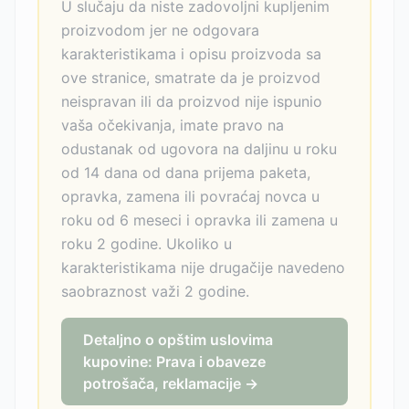
U slučaju da niste zadovoljni kupljenim
proizvodom jer ne odgovara
karakteristikama i opisu proizvoda sa
ove stranice, smatrate da je proizvod
neispravan ili da proizvod nije ispunio
vaša očekivanja, imate pravo na
odustanak od ugovora na daljinu u roku
od 14 dana od dana prijema paketa,
opravka, zamena ili povraćaj novca u
roku od 6 meseci i opravka ili zamena u
roku 2 godine. Ukoliko u
karakteristikama nije drugačije navedeno
saobraznost važi 2 godine.
Detaljno o opštim uslovima
kupovine: Prava i obaveze
potrošača, reklamacije →