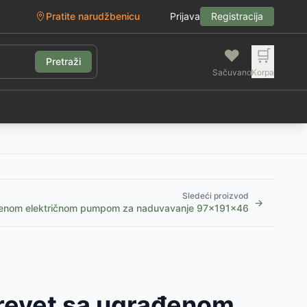
Pratite narudžbenicu
Prijava
Registracija
❤️
🛒
Pretraži
Sačuvano
Korpa
g
Sledeći proizvod
→
đenom električnom pumpom za naduvavanje 97x191x46
revet sa ugrađenom