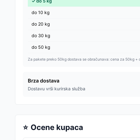
✓
do
5
kg
do
10
kg
do
20
kg
do
30
kg
do
50
kg
Za pakete preko 50kg dostava se obračunava: cena za 50kg + 
Brza dostava
Dostavu vrši kurirska služba
⭐
Ocene kupaca