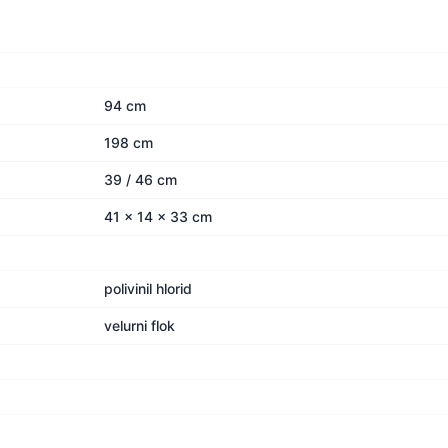
94 cm
198 cm
39 / 46 cm
41 x 14 x 33 cm
polivinil hlorid
velurni flok