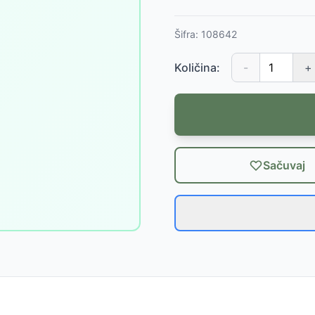
Šifra:
108642
Količina:
-
+
Sačuvaj