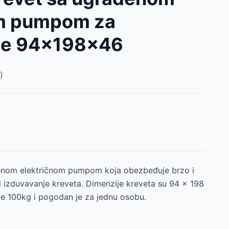
om pumpom za
je 94x198x46
)
enom električnom pumpom koja obezbeđuje brzo i
 izduvavanje kreveta. Dimenzije kreveta su 94 x 198
je 100kg i pogodan je za jednu osobu.