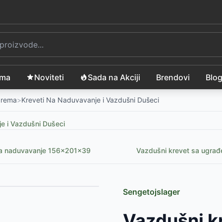
ama
Noviteti
Sada na Akciji
Brendovi
Blo
Oprema
>
Kreveti Na Naduvavanje i Vazdušni Dušeci
e i Vazdušni Dušeci
za naduvavanje 156x201x39
Vazdušni krevet sa ugra
Sengetojslager
9 cm
-
4235
RSD
Vazdušni k
ijom, 203x152x22 cm
-
2479
RSD