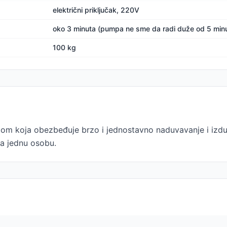
električni priključak, 220V
oko 3 minuta (pumpa ne sme da radi duže od 5 min
100 kg
m koja obezbeđuje brzo i jednostavno naduvavanje i izduv
za jednu osobu.