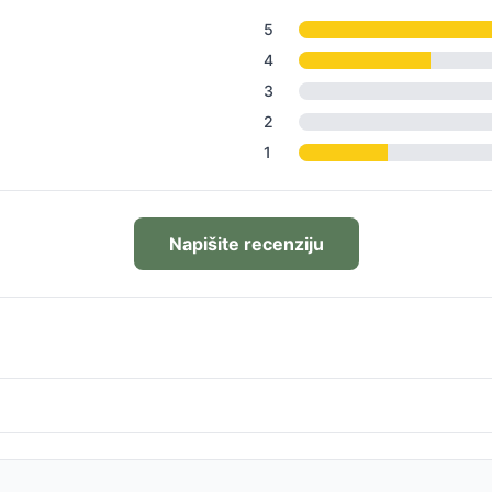
5
4
3
2
1
Napišite recenziju