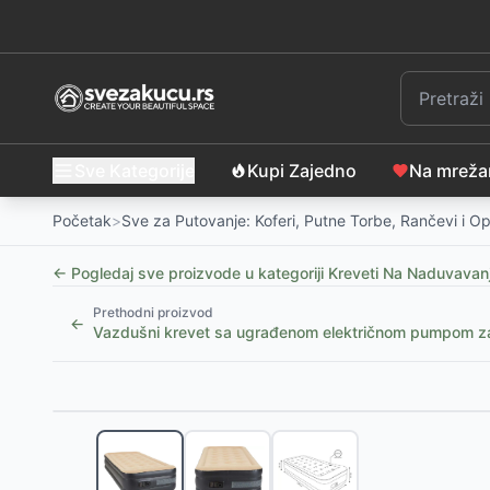
Sve Kategorije
Kupi Zajedno
Na mrež
Početak
>
Sve za Putovanje: Koferi, Putne Torbe, Rančevi i 
← Pogledaj sve proizvode u kategoriji
Kreveti Na Naduvavanj
Prethodni proizvod
←
Vazdušni krevet sa ugrađenom električnom pumpom 
Slični proizvodi
INTEX Empire fotelja na naduvavanje, 112 x 109 x 6
Vazdušni krevet za 2 osobe sa CoilBeam konstrukc