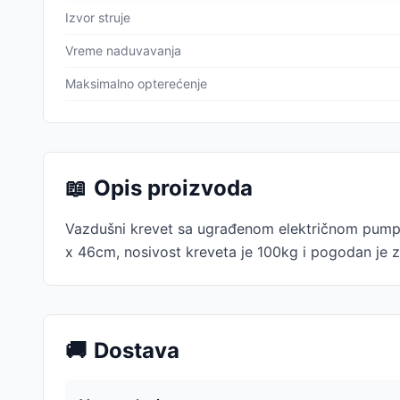
Izvor struje
Vreme naduvavanja
Maksimalno opterećenje
📖
Opis proizvoda
Vazdušni krevet sa ugrađenom električnom pumpo
x 46cm, nosivost kreveta je 100kg i pogodan je 
🚚
Dostava