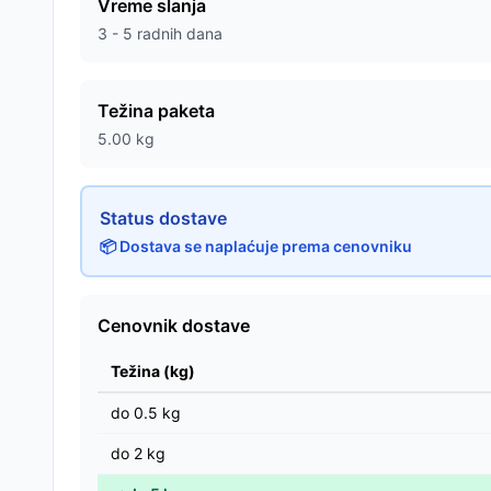
Vreme slanja
3 - 5 radnih dana
Težina paketa
5.00
kg
Status dostave
📦 Dostava se naplaćuje prema cenovniku
Cenovnik dostave
Težina (kg)
do
0.5
kg
do
2
kg