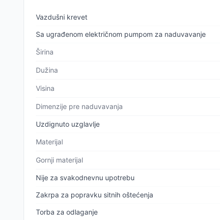
Vazdušni krevet
Sa ugrađenom električnom pumpom za naduvavanje
Širina
Dužina
Visina
Dimenzije pre naduvavanja
Uzdignuto uzglavlje
Materijal
Gornji materijal
Nije za svakodnevnu upotrebu
Zakrpa za popravku sitnih oštećenja
Torba za odlaganje