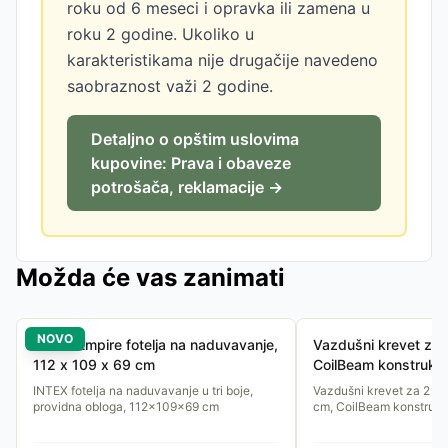
roku od 6 meseci i opravka ili zamena u
roku 2 godine. Ukoliko u
karakteristikama nije drugačije navedeno
saobraznost važi 2 godine.
Detaljno o opštim uslovima
kupovine: Prava i obaveze
potrošača, reklamacije →
Možda će vas zanimati
NOVO
INTEX Empire fotelja na naduvavanje,
Vazdušni krevet za 
112 x 109 x 69 cm
CoilBeam konstrukci
203x152x22 cm
INTEX fotelja na naduvavanje u tri boje,
Vazdušni krevet za 2 o
providna obloga, 112x109x69 cm
cm, CoilBeam konstrukci