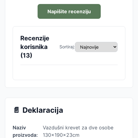
Napišite recenziju
Recenzije
korisnika
Sortiraj:
(
13
)
📄
Deklaracija
Naziv
Vazdušni krevet za dve osobe
proizvoda:
130x190x23cm