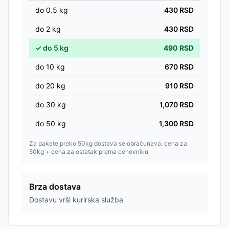
do
0.5
kg
430
RSD
do
2
kg
430
RSD
✓
do
5
kg
490
RSD
do
10
kg
670
RSD
do
20
kg
910
RSD
do
30
kg
1,070
RSD
do
50
kg
1,300
RSD
Za pakete preko 50kg dostava se obračunava: cena za
50kg + cena za ostatak prema cenovniku
Brza dostava
Dostavu vrši kurirska služba