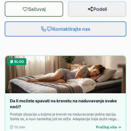
Sačuvaj
Podeli
Kontaktirajte nas
📘 BLOG
Da li možete spavati na krevetu na naduvavanje svake
noći?
Postoje situacije u kojima je krevet na naduvavanje jedina opcija.
Selite se, a novi nameštaj još ne stiže. Adaptacija traje duže nego
što ste planirali. Deli stan privremeno, a kauč nije rešenje. Ili
⏱️
10
min
Pročitaj više →
jednostavno tražite kompaktan spavaći nameštaj koji ne zauzima