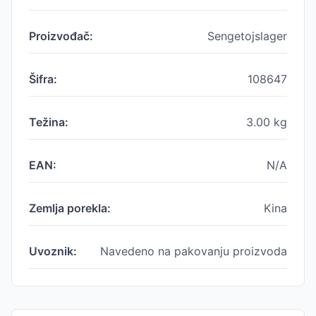
Proizvođač:
Sengetojslager
Šifra:
108647
Težina:
3.00
kg
EAN:
N/A
Zemlja porekla:
Kina
Uvoznik:
Navedeno na pakovanju proizvoda