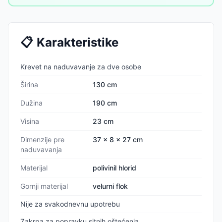
prostor kad ga ne koristite.
📋
Karakteristike
Krevet na naduvavanje za dve osobe
Širina
130 cm
Dužina
190 cm
Visina
23 cm
Dimenzije pre
37 x 8 x 27 cm
naduvavanja
Materijal
polivinil hlorid
Gornji materijal
velurni flok
Nije za svakodnevnu upotrebu
Zakrpa za popravku sitnih oštećenja