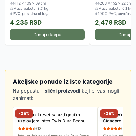
↔
112 × 109 × 69 cm
↔
203 × 152 × 22 cm
⚖
Masa paketa: 3.3 kg
⚖
Masa paketa: 0.1 kg
◈
PVC, providna obloga
◈
100% PVC, površina o
4,235
RSD
2,479
RSD
Dodaj u korpu
Dodaj u 
Akcijske ponude iz iste kategorije
Na popustu -
slični proizvodi
koji bi vas mogli
zanimati:
-
35
%
-
35
%
Vazdušni krevet sa uzdignutim
Intex Twin 647
uzglavljem Intex Twin Dura Beam
Standard Downy
99x191x25 64141
Naduvavanje 9
(
13
)
(
28
)
Nožnom Pumpo
Intex dušek na naduvavanje iz Dura Beam
Singl krevet na na