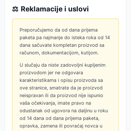
⚖️
Reklamacije i uslovi
Preporučujemo da od dana prijema
paketa pa najmanje do isteka roka od 14
dana sačuvate kompletan proizvod sa
računom, dokumentacijom, kutijom.
U slučaju da niste zadovoljni kupljenim
proizvodom jer ne odgovara
karakteristikama i opisu proizvoda sa
ove stranice, smatrate da je proizvod
neispravan ili da proizvod nije ispunio
vaša očekivanja, imate pravo na
odustanak od ugovora na daljinu u roku
od 14 dana od dana prijema paketa,
opravka, zamena ili povraćaj novca u