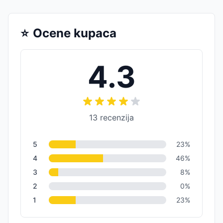
⭐
Ocene kupaca
4.3
13
recenzija
5
23
%
4
46
%
3
8
%
2
0
%
1
23
%