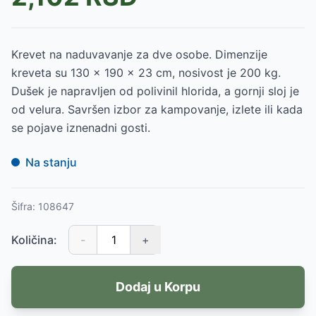
Krevet na naduvavanje za dve osobe. Dimenzije
kreveta su 130 x 190 x 23 cm, nosivost je 200 kg.
Dušek je napravljen od polivinil hlorida, a gornji sloj je
od velura. Savršen izbor za kampovanje, izlete ili kada
se pojave iznenadni gosti.
Na stanju
Šifra:
108647
Količina:
-
+
Dodaj u Korpu