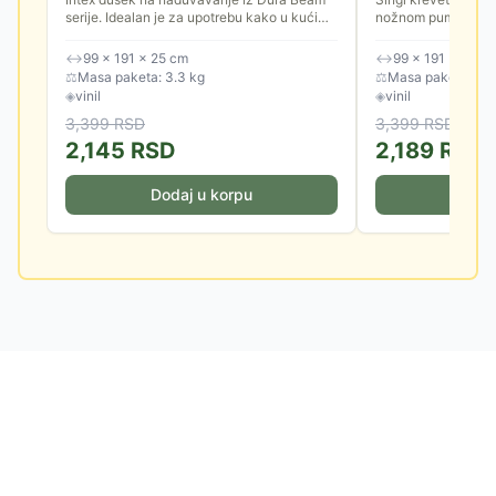
serije. Idealan je za upotrebu kako u kući
nožnom pumpom - I
tako i za eksternu upotrebu. Obezbedite
vrhunsku udobnost
sebi udobno prenoćište gde...
Fiber-Tech tehnologi
↔
99 × 191 × 25 cm
↔
99 × 191 × 25 c
⚖
Masa paketa: 3.3 kg
⚖
Masa paketa: 3.0
◈
vinil
◈
vinil
3,399
RSD
3,399
RSD
2,145
RSD
2,189
RSD
Dodaj u korpu
Doda