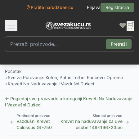
Pratite narudžbenicu
Prijava
Registracija
❤️
🛒
Pretraži
Početak
>
Sve za Putovanje: Koferi, Putne Torbe, Rančevi i Oprema
>
Kreveti Na Naduvavanje i Vazdušni Dušeci
← Pogledaj sve proizvode u kategoriji
Kreveti Na Naduvavanje
i Vazdušni Dušeci
Prethodni proizvod
Sledeći proizvod
Vazdušni Krevet
Krevet na naduvavanje za dve
←
→
Colossus GL-750
osobe 149x196x23cm