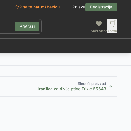
Pratite narudžbenicu
Prijava
Registracija
❤️
🛒
Pretraži
Sačuvano
Korpa
g
Sledeći proizvod
→
Hranilica za divlje ptice Trixie 55643