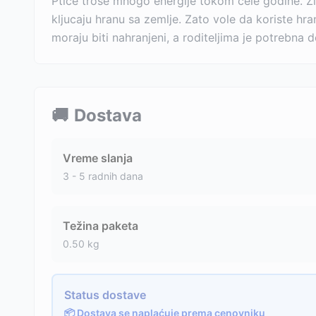
Ptice troše mnogo energije tokom cele godine. Z
kljucaju hranu sa zemlje. Zato vole da koriste hra
moraju biti nahranjeni, a roditeljima je potrebn
🚚
Dostava
Vreme slanja
3 - 5 radnih dana
Težina paketa
0.50
kg
Status dostave
📦 Dostava se naplaćuje prema cenovniku