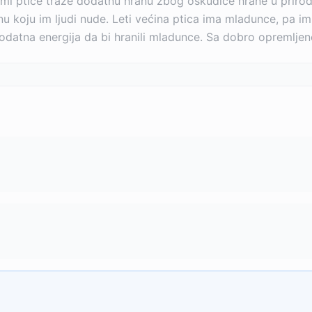
imi ptice traže dodatnu hranu zbog oskudice hrane u prirod
nu koju im ljudi nude. Leti većina ptica ima mladunce, pa 
a dodatna energija da bi hranili mladunce. Sa dobro opremlj