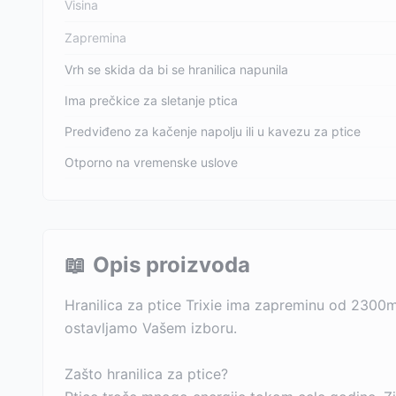
Visina
Zapremina
Vrh se skida da bi se hranilica napunila
Ima prečkice za sletanje ptica
Predviđeno za kačenje napolju ili u kavezu za ptice
Otporno na vremenske uslove
📖
Opis proizvoda
Hranilica za ptice Trixie ima zapreminu od 2300ml,
ostavljamo Vašem izboru.
Zašto hranilica za ptice?