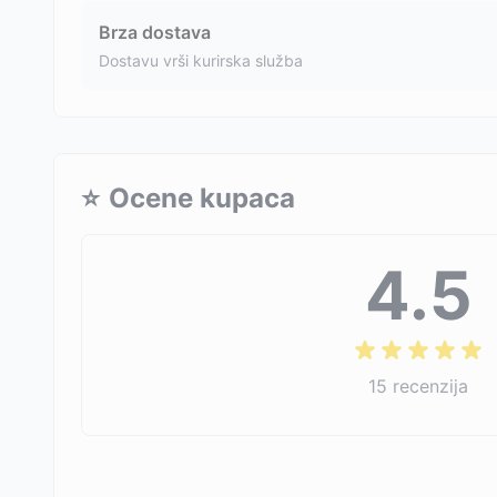
Brza dostava
Dostavu vrši kurirska služba
⭐
Ocene kupaca
4.5
15
recenzija