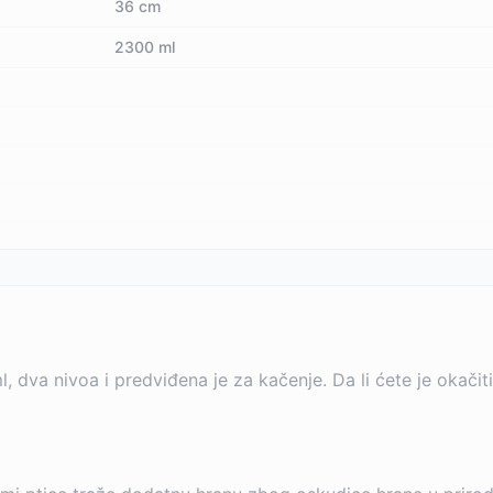
36 cm
2300 ml
 dva nivoa i predviđena je za kačenje. Da li ćete je okačiti