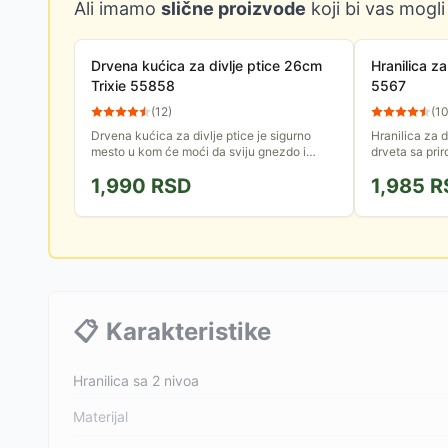
Ali imamo
slične proizvode
koji bi vas mogli
Drvena kućica za divlje ptice 26cm
Hranilica za
Trixie 55858
5567
(
12
)
(
1
Drvena kućica za divlje ptice je sigurno
Hranilica za d
mesto u kom će moći da sviju gnezdo i
drveta sa pri
uveseljavaju Vas svojim cvrkutom.
mesta za sleta
1,990
RSD
1,985
R
Dimenzija je 20x26x17cm, otvor je...
nahranite divlj
📋
Karakteristike
Hranilica sa 2 nivoa
Materijal