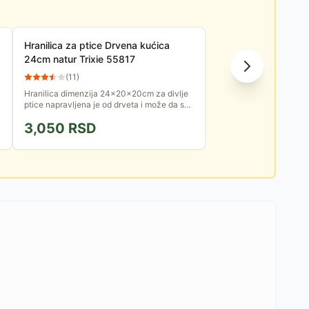
Hranilica za ptice Drvena kućica
24cm natur Trixie 55817
(
11
)
Hranilica dimenzija 24x20x20cm za divlje
ptice napravljena je od drveta i može da se
okači. Idealna je da ugostite divlje ptice u
3,050
RSD
svom dvorištu i...