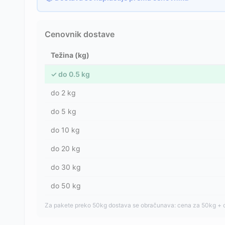
Cenovnik dostave
Težina (kg)
✓
do
0.5
kg
do
2
kg
do
5
kg
do
10
kg
do
20
kg
do
30
kg
do
50
kg
Za pakete preko 50kg dostava se obračunava: cena za 50kg + 