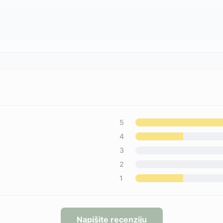
5
4
3
2
1
Napišite recenziju