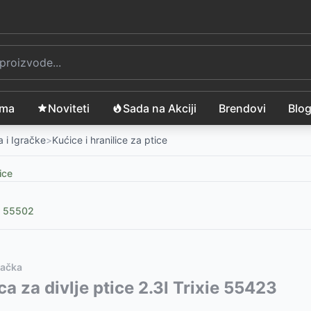
ama
Noviteti
Sada na Akciji
Brendovi
Blo
 i Igračke
>
Kućice i hranilice za ptice
ice
ie 55502
mačka
e 57101
vode:
ca za divlje ptice 2.3l Trixie 55423
-
625
RSD
xie 55620
990
RSD
-
270
RSD