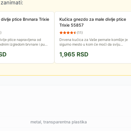
 zanimati:
 divlje ptice Brvnara Trixie
Kućica gnezdo za male divlje ptice
Trixie 55857
0
)
(
11
)
ivlje ptice napravljena od
Drvena kućica za Vaše pernate komšije je
rodnim izgledom brvnare i puno
sigurno mesto u kom će moći da sviju
nje, idealna je da privučete i
gnezdo i uveseljavaju Vas svojim cvrkutom.
SD
1,965
RSD
e...
Dimenzija je 18x24x15cm,...
metal, transparentna plastika