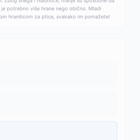
i. Zbog snega i hladnoće, manje su sposobne da
im je potrebno više hrane nego obično. Mladi
enom hranilicom za ptice, svakako im pomažete!