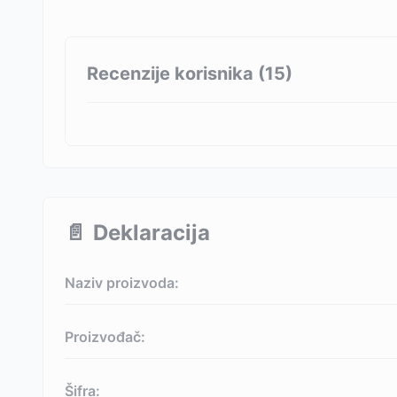
Recenzije korisnika (
15
)
📄
Deklaracija
Naziv proizvoda:
Proizvođač:
Šifra: