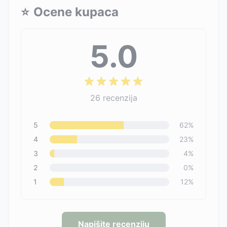
⭐
Ocene kupaca
5.0
26
recenzija
5
62
%
4
23
%
3
4
%
2
0
%
1
12
%
Napišite recenziju