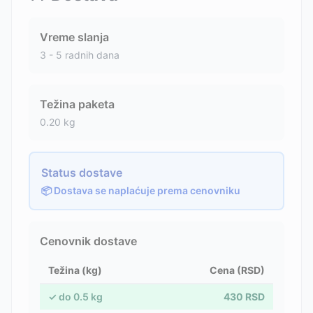
Vreme slanja
3 - 5 radnih dana
Težina paketa
0.20
kg
Status dostave
📦 Dostava se naplaćuje prema cenovniku
Cenovnik dostave
Težina (kg)
Cena (RSD)
✓
do
0.5
kg
430
RSD