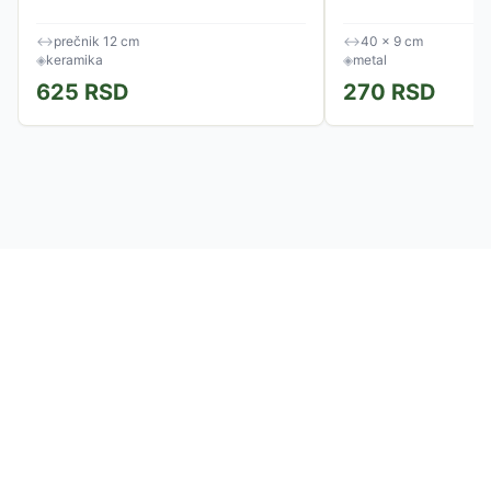
↔
prečnik 12 cm
↔
40 × 9 cm
◈
keramika
◈
metal
625
RSD
270
RSD