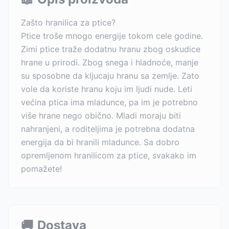
Zašto hranilica za ptice?
Ptice troše mnogo energije tokom cele godine.
Zimi ptice traže dodatnu hranu zbog oskudice
hrane u prirodi. Zbog snega i hladnoće, manje
su sposobne da kljucaju hranu sa zemlje. Zato
vole da koriste hranu koju im ljudi nude. Leti
većina ptica ima mladunce, pa im je potrebno
više hrane nego obično. Mladi moraju biti
nahranjeni, a roditeljima je potrebna dodatna
energija da bi hranili mladunce. Sa dobro
opremljenom hranilicom za ptice, svakako im
pomažete!
🚚
Dostava