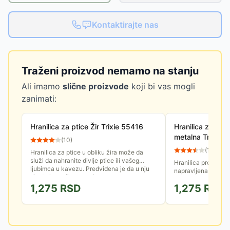
Kontaktirajte nas
Traženi proizvod nemamo na stanju
Ali imamo
slične proizvode
koji bi vas mogli
zanimati:
Hranilica za ptice Žir Trixie 55416
Hranilica za div
metalna Trixie 
(
10
)
(
15
)
Hranilica za ptice u obliku žira može da
služi da nahranite divlje ptice ili vašeg
Hranilica prečnika
ljubimca u kavezu. Predviđena je da u nju
napravljena je od m
sipate krupnije semenke...
za sletanje, idealna
1,275
RSD
1,275
RSD
ptice u svom dvorišt