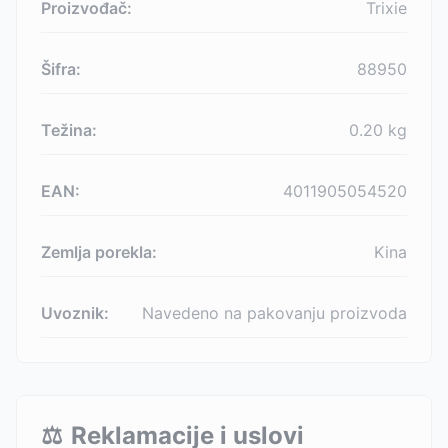
Proizvođač:
Trixie
Šifra:
88950
Težina:
0.20
kg
EAN:
4011905054520
Zemlja porekla:
Kina
Uvoznik:
Navedeno na pakovanju proizvoda
⚖️
Reklamacije i uslovi