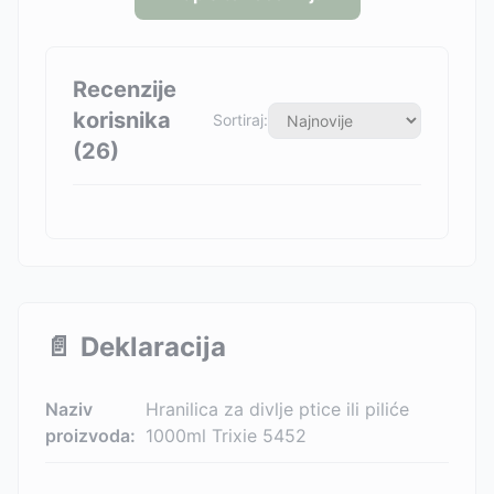
Recenzije
korisnika
Sortiraj:
(
26
)
📄
Deklaracija
Naziv
Hranilica za divlje ptice ili piliće
proizvoda:
1000ml Trixie 5452