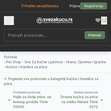
Pratite narudžbenicu
Prijava
Registracija
❤️
🛒
Pretraži
Početak
>
Pet Shop - Sve Za Kućne Ljubimce - Hrana, Oprema i Igračke
>
Kućice i hranilice za ptice
← Pogledaj sve proizvode u kategoriji
Kućice i hranilice za
ptice
Prethodni proizvod
Sledeći proizvod
Pojilo za divlje ptice, od
Drvena kućica za ptice
←
→
livenog gvožđa Trixie
na stalku Natura Trixie
55500
5573