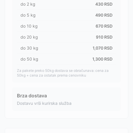
do
2
kg
430
RSD
do
5
kg
490
RSD
do
10
kg
670
RSD
do
20
kg
910
RSD
do
30
kg
1,070
RSD
do
50
kg
1,300
RSD
Za pakete preko 50kg dostava se obračunava: cena za
50kg + cena za ostatak prema cenovniku
Brza dostava
Dostavu vrši kurirska služba