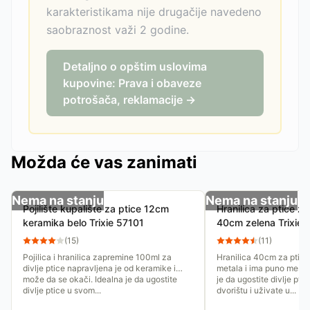
karakteristikama nije drugačije navedeno
saobraznost važi 2 godine.
Detaljno o opštim uslovima
kupovine: Prava i obaveze
potrošača, reklamacije →
Možda će vas zanimati
Nema na stanju
Nema na stanju
Pojilište kupalište za ptice 12cm
Hranilica za ptice z
keramika belo Trixie 57101
40cm zelena Trixie
(
15
)
(
11
)
Pojilica i hranilica zapremine 100ml za
Hranilica 40cm za ptice
divlje ptice napravljena je od keramike i
metala i ima puno mesta 
može da se okači. Idealna je da ugostite
je da ugostite divlje pt
divlje ptice u svom...
dvorištu i uživate u...