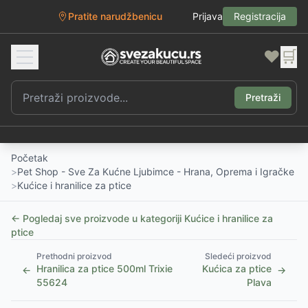
Pratite narudžbenicu
Prijava
Registracija
❤️
🛒
Pretraži
Početak
>
Pet Shop - Sve Za Kućne Ljubimce - Hrana, Oprema i Igračke
>
Kućice i hranilice za ptice
← Pogledaj sve proizvode u kategoriji
Kućice i hranilice za
ptice
Prethodni proizvod
Sledeći proizvod
Hranilica za ptice 500ml Trixie
Kućica za ptice
←
→
55624
Plava