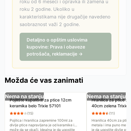
roku od 6 meseci i opravka ili zamena u
roku 2 godine. Ukoliko u
karakteristikama nije drugačije navedeno
saobraznost važi 2 godine.
Detaljno o opštim uslovima
kupovine: Prava i obaveze
potrošača, reklamacije →
Možda će vas zanimati
Nema na stanju
Nema na stanju
Pojilište kupalište za ptice 12cm
Hranilica za ptice z
keramika belo Trixie 57101
40cm zelena Trixie
(
15
)
(
11
)
Pojilica i hranilica zapremine 100ml za
Hranilica 40cm za ptice
divlje ptice napravljena je od keramike i
metala i ima puno mesta 
može da se okači. Idealna je da ugostite
je da ugostite divlje pt