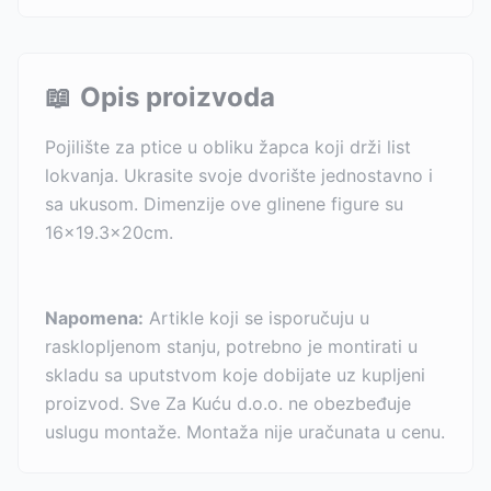
📖
Opis proizvoda
Pojilište za ptice u obliku žapca koji drži list
lokvanja. Ukrasite svoje dvorište jednostavno i
sa ukusom. Dimenzije ove glinene figure su
16x19.3x20cm.
Napomena:
Artikle koji se isporučuju u
rasklopljenom stanju, potrebno je montirati u
skladu sa uputstvom koje dobijate uz kupljeni
proizvod. Sve Za Kuću d.o.o. ne obezbeđuje
uslugu montaže. Montaža nije uračunata u cenu.