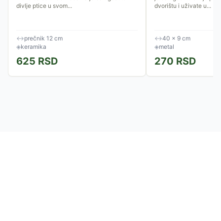
divlje ptice u svom...
dvorištu i uživate u...
↔
prečnik 12 cm
↔
40 × 9 cm
◈
keramika
◈
metal
625
RSD
270
RSD