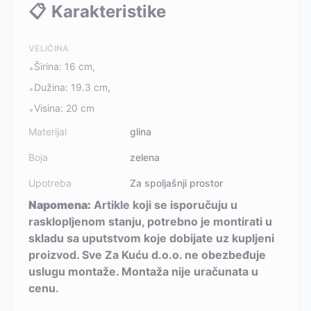
📋
Karakteristike
VELIČINA
Širina: 16 cm,
•
Dužina: 19.3 cm,
•
Visina: 20 cm
•
Materijal
glina
Boja
zelena
Upotreba
Za spoljašnji prostor
Napomena:
Artikle koji se isporučuju u
rasklopljenom stanju, potrebno je montirati u
skladu sa uputstvom koje dobijate uz kupljeni
proizvod. Sve Za Kuću d.o.o. ne obezbeđuje
uslugu montaže. Montaža nije uračunata u
cenu.