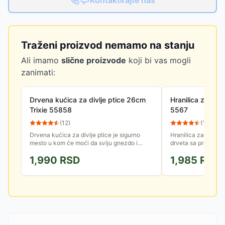
Kontaktirajte nas
Traženi proizvod nemamo na stanju
Ali imamo
slične proizvode
koji bi vas mogli
zanimati:
Drvena kućica za divlje ptice 26cm
Hranilica za divl
Trixie 55858
5567
(
12
)
(
10
)
Drvena kućica za divlje ptice je sigurno
Hranilica za divlje 
mesto u kom će moći da sviju gnezdo i
drveta sa prirodnim
uveseljavaju Vas svojim cvrkutom.
mesta za sletanje, i
1,990
RSD
1,985
RSD
Dimenzija je 20x26x17cm, otvor je...
nahranite divlje...