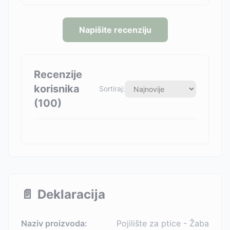
Napišite recenziju
Recenzije
korisnika
Sortiraj:
(
100
)
📄
Deklaracija
Naziv proizvoda:
Pojilište za ptice - Žaba