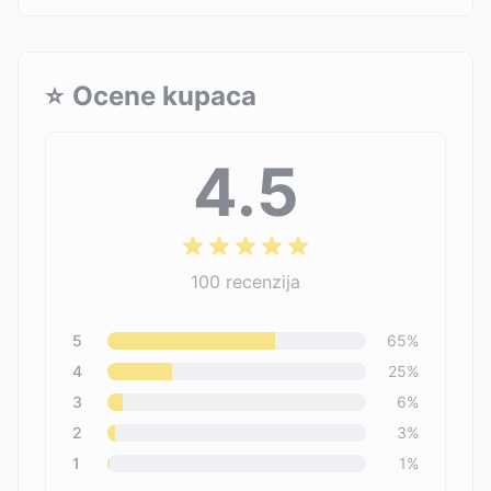
⭐
Ocene kupaca
4.5
100
recenzija
5
65
%
4
25
%
3
6
%
2
3
%
1
1
%