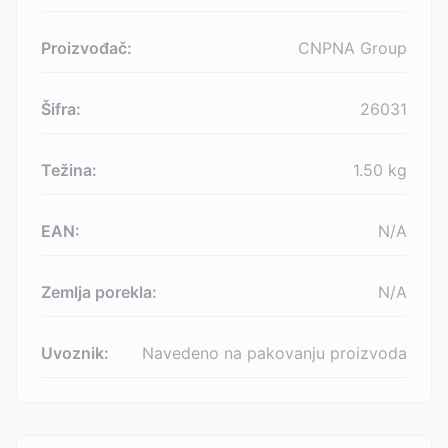
Proizvođač:
CNPNA Group
Šifra:
26031
Težina:
1.50
kg
EAN:
N/A
Zemlja porekla:
N/A
Uvoznik:
Navedeno na pakovanju proizvoda