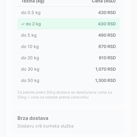
Težina (kg)
Cena (RSD)
do
0.5
kg
430
RSD
✓
do
2
kg
430
RSD
do
5
kg
490
RSD
do
10
kg
670
RSD
do
20
kg
910
RSD
do
30
kg
1,070
RSD
do
50
kg
1,300
RSD
Za pakete preko 50kg dostava se obračunava: cena za
50kg + cena za ostatak prema cenovniku
Brza dostava
Dostavu vrši kurirska služba