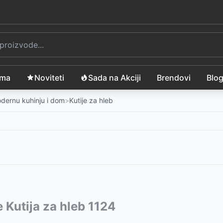
ama
Noviteti
Sada na Akciji
Brendovi
Blo
modernu kuhinju i dom
>
Kutije za hleb
esper KSP58583
vode:
 Kutija za hleb 1124
-
2399
RSD
cem MR-1775-IVORY
9
RSD
-
3599
RSD