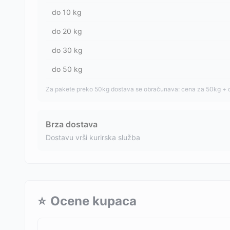
do
10
kg
do
20
kg
do
30
kg
do
50
kg
Za pakete preko 50kg dostava se obračunava: cena za 50kg + 
Brza dostava
Dostavu vrši kurirska služba
⭐
Ocene kupaca