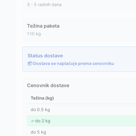
3 - 5 radnih dana
Težina paketa
1.10
kg
Status dostave
📦 Dostava se naplaćuje prema cenovniku
Cenovnik dostave
Težina (kg)
do
0.5
kg
✓
do
2
kg
do
5
kg