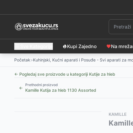
Sve Kategorije
Kupi Zajedno
Na mrež
Početak
>
Kuhinjski, Kućni aparati i Posuđe - Svi aparati za 
← Pogledaj sve proizvode u kategoriji
Kutije za hleb
Prethodni proizvod
←
Kamille Kutija za hleb 1130 Assorted
Slični proizvodi
Alternative za rasprodati proizvod
KAMILLE
Kutija za hleb od bambusa sa daskom za sečenje K
Ovaj proizvod nije dostupan, pogledajte slične proiz
Kamille
Maestro Drvena kutija za hleb sa metalnim poklop
Metalna kutija za hleb ili pecivo Vilde 259626
-
249