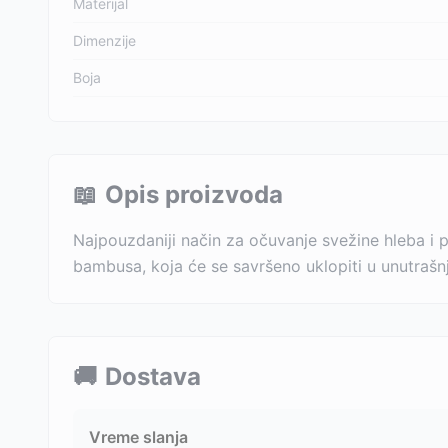
Materijal
Dimenzije
Boja
📖
Opis proizvoda
Najpouzdaniji način za očuvanje svežine hleba i pe
bambusa, koja će se savršeno uklopiti u unutrašn
🚚
Dostava
Vreme slanja