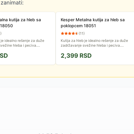
 zanimati:
lna kutija za hleb sa
Kesper Metalna kutija za hleb sa
 18050
poklopcem 18051
3
)
(
11
)
 je idealno rešenje za duže
Kutija za hleb je idealno rešenje za duže
vežine hleba i peciva.
zadržavanje svežine hleba i peciva.
n upotpuniće svaku kuhinju,
Moderan dizajn upotpuniće svaku kuhinju,
SD
2,399
RSD
talna...
a izdržljiva metalna...