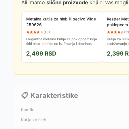
Ali imamo
slične proizvode
koji bi vas mogli
Metalna kutija za hleb ili pecivo Vilde
Kesper Meta
259626
poklopcem
(
13
)
(
1
Elegantna metalna kutija sa poklopcem koja
Kutija za hleb
štiti hleb i pecivo od isušivanja i doprinosi
zadržavanje s
očuvanju svežine duži period. Dimenzije
Moderan dizaj
2,499
RSD
2,399
R
kutije su 34 x 20 x...
a izdržljiva me
📋
Karakteristike
Kamille
Kutija za hleb