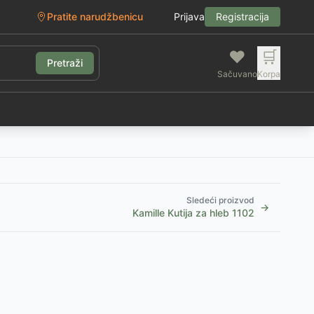
Pratite narudžbenicu
Prijava
Registracija
❤️
🛒
Pretraži
Sačuvano
Korpa
g
Sledeći proizvod
→
Kamille Kutija za hleb 1102