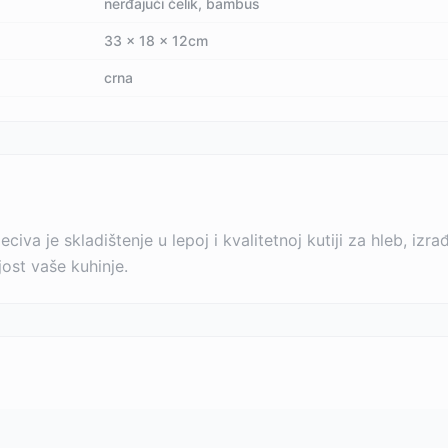
nerđajući čelik, bambus
33 x 18 x 12cm
crna
civa je skladištenje u lepoj i kvalitetnoj kutiji za hleb, i
jost vaše kuhinje.