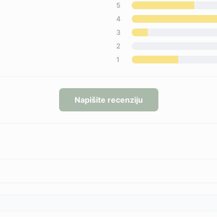
5
4
3
2
1
Napišite recenziju