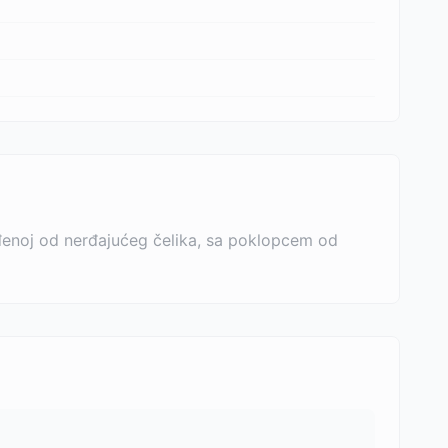
zrađenoj od nerđajućeg čelika, sa poklopcem od