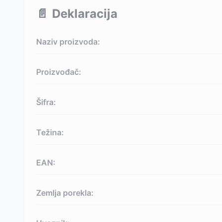
📄
Deklaracija
Naziv proizvoda:
Proizvođač:
Šifra:
Težina:
EAN:
Zemlja porekla: