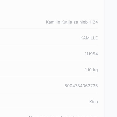
Kamille Kutija za hleb 1124
KAMILLE
111954
1.10
kg
5904734063735
Kina