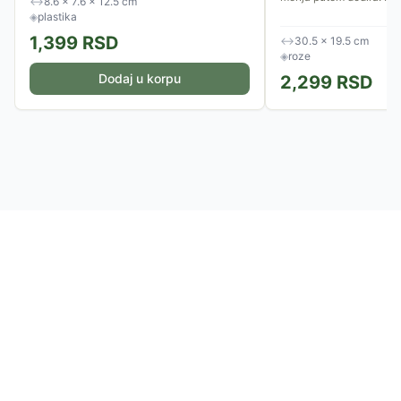
↔
8.6 × 7.6 × 12.5 cm
◈
plastika
1,399
RSD
↔
30.5 × 19.5 cm
◈
roze
Dodaj u korpu
2,299
RSD