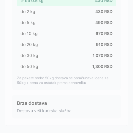
✓
do
0.5
kg
430
RSD
do
2
kg
430
RSD
do
5
kg
490
RSD
do
10
kg
670
RSD
do
20
kg
910
RSD
do
30
kg
1,070
RSD
do
50
kg
1,300
RSD
Za pakete preko 50kg dostava se obračunava: cena za
50kg + cena za ostatak prema cenovniku
Brza dostava
Dostavu vrši kurirska služba