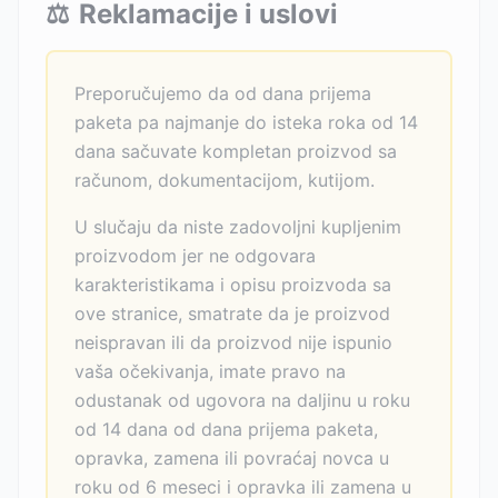
⚖️
Reklamacije i uslovi
Preporučujemo da od dana prijema
paketa pa najmanje do isteka roka od 14
dana sačuvate kompletan proizvod sa
računom, dokumentacijom, kutijom.
U slučaju da niste zadovoljni kupljenim
proizvodom jer ne odgovara
karakteristikama i opisu proizvoda sa
ove stranice, smatrate da je proizvod
neispravan ili da proizvod nije ispunio
vaša očekivanja, imate pravo na
odustanak od ugovora na daljinu u roku
od 14 dana od dana prijema paketa,
opravka, zamena ili povraćaj novca u
roku od 6 meseci i opravka ili zamena u