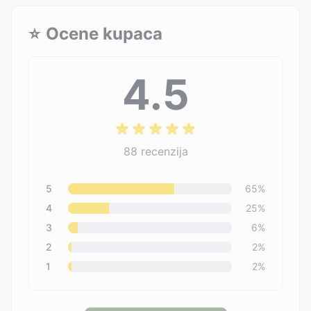
⭐
Ocene kupaca
4.5
88
recenzija
5
65
%
4
25
%
3
6
%
2
2
%
1
2
%