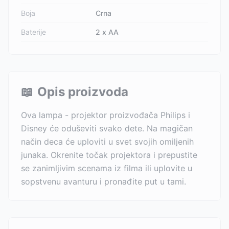
Boja
Crna
Baterije
2 x AA
📖
Opis proizvoda
Ova lampa - projektor proizvođača Philips i
Disney će oduševiti svako dete. Na magičan
način deca će uploviti u svet svojih omiljenih
junaka. Okrenite točak projektora i prepustite
se zanimljivim scenama iz filma ili uplovite u
sopstvenu avanturu i pronađite put u tami.