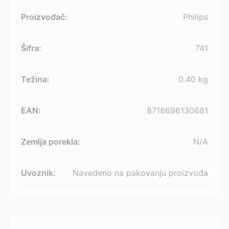
Proizvođač:
Philips
Šifra:
741
Težina:
0.40
kg
EAN:
8718696130681
Zemlja porekla:
N/A
Uvoznik:
Navedeno na pakovanju proizvoda