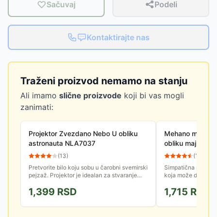
Sačuvaj
Podeli
Kontaktirajte nas
Traženi proizvod nemamo na stanju
Ali imamo
slične proizvode
koji bi vas mogli
zanimati:
Projektor Zvezdano Nebo U obliku
Mehano muzička
astronauta NLA7037
obliku majmuna
(
13
)
(
112
)
Pretvorite bilo koju sobu u čarobni svemirski
Simpatična plišana
pejzaž. Projektor je idealan za stvaranje
koja može da se kor
opuštajuće, romantične ili zabavne
čije svetlo menja bo
1,399
RSD
1,715
RSD
atmosfere. Stvorite...
melodiju pa može...