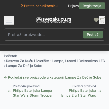
Pratite narudžbenicu
Prijava
Registracija
❤️
🛒
Pretraži
Početak
>
Rasveta Za Kuću i Dvorište - Lampe, Lusteri i Dekorativna LED
>
Lampe Za Dečije Sobe
← Pogledaj sve proizvode u kategoriji
Lampe Za Dečije Sobe
Prethodni proizvod
Sledeći proizvod
Philips Baterijska Lampa
Philips Baterijska
←
→
Star Wars Storm Trooper
lampa 2 u 1 Star Wars
1
/
3