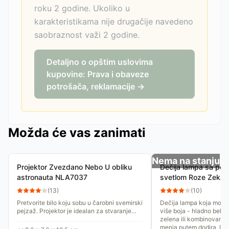
roku 2 godine. Ukoliko u
karakteristikama nije drugačije navedeno
saobraznost važi 2 godine.
Detaljno o opštim uslovima
kupovine: Prava i obaveze
potrošača, reklamacije →
Možda će vas zanimati
Nema na stanju
Projektor Zvezdano Nebo U obliku
Dečija lampa sa po
astronauta NLA7037
svetlom Roze Zeka
(
13
)
(
10
)
Pretvorite bilo koju sobu u čarobni svemirski
Dečija lampa koja može 
pejzaž. Projektor je idealan za stvaranje
više boja - hladno bela,
opuštajuće, romantične ili zabavne
zelena ili kombinovano.
atmosfere. Stvorite...
menja putem dodira. Ima.