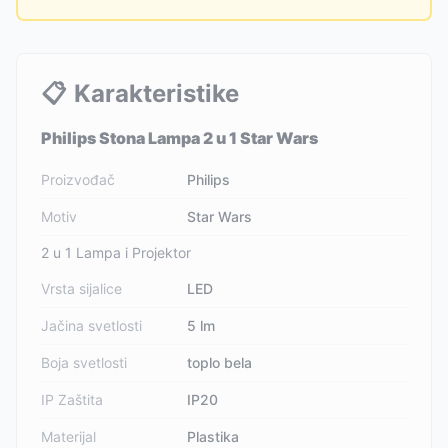
📋
Karakteristike
Philips Stona Lampa 2 u 1 Star Wars
Proizvođač
Philips
Motiv
Star Wars
2 u 1 Lampa i Projektor
Vrsta sijalice
LED
Jačina svetlosti
5 lm
Boja svetlosti
toplo bela
IP Zaštita
IP20
Materijal
Plastika