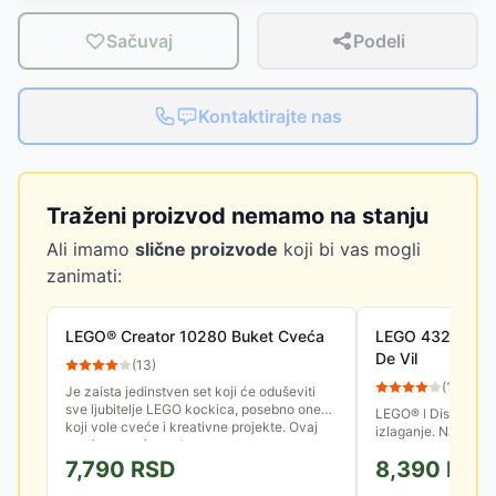
Sačuvaj
Podeli
Kontaktirajte nas
Traženi proizvod nemamo na stanju
Ali imamo
slične proizvode
koji bi vas mogli
zanimati:
LEGO® Creator 10280 Buket Cveća
LEGO 43262 Halj
De Vil
(
13
)
(
15
)
Je zaista jedinstven set koji će oduševiti
sve ljubitelje LEGO kockica, posebno one
LEGO® ǀ Disney komp
koji vole cveće i kreativne projekte. Ovaj
izlaganje. Nagradite ljubitelje mode ovim
set ti omogućava da...
LEGO® ǀ Disney kom
7,790
RSD
8,390
RSD
haljine, LEGO® ǀ Dis