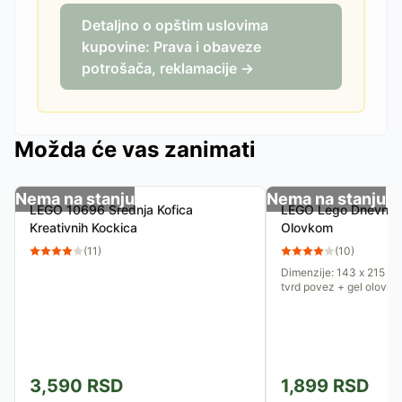
Detaljno o opštim uslovima
kupovine: Prava i obaveze
potrošača, reklamacije →
Možda će vas zanimati
Nema na stanju
Nema na stanju
LEGO 10696 Srednja Kofica
LEGO Lego Dnevnik 
Kreativnih Kockica
Olovkom
(
11
)
(
10
)
Dimenzije: 143 x 215 mm,
tvrd povez + gel olovka
3,590
RSD
1,899
RSD