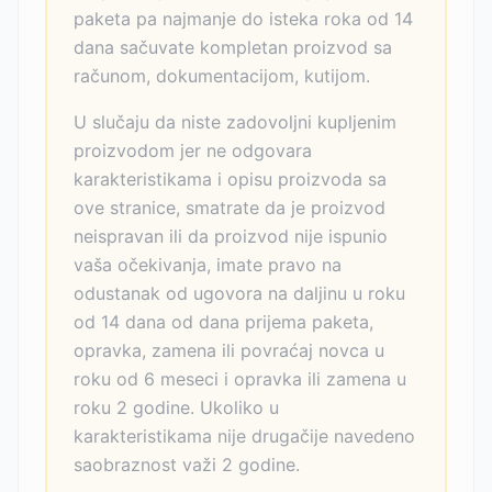
paketa pa najmanje do isteka roka od 14
dana sačuvate kompletan proizvod sa
računom, dokumentacijom, kutijom.
U slučaju da niste zadovoljni kupljenim
proizvodom jer ne odgovara
karakteristikama i opisu proizvoda sa
ove stranice, smatrate da je proizvod
neispravan ili da proizvod nije ispunio
vaša očekivanja, imate pravo na
odustanak od ugovora na daljinu u roku
od 14 dana od dana prijema paketa,
opravka, zamena ili povraćaj novca u
roku od 6 meseci i opravka ili zamena u
roku 2 godine. Ukoliko u
karakteristikama nije drugačije navedeno
saobraznost važi 2 godine.