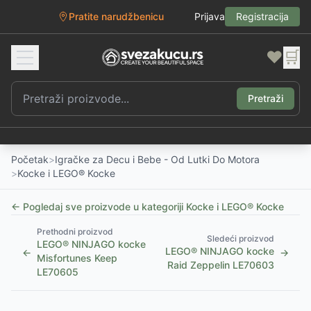
Pratite narudžbenicu
Prijava
Registracija
❤️
🛒
Pretraži
Početak
>
Igračke za Decu i Bebe - Od Lutki Do Motora
>
Kocke i LEGO® Kocke
← Pogledaj sve proizvode u kategoriji
Kocke i LEGO® Kocke
Prethodni proizvod
Sledeći proizvod
LEGO® NINJAGO kocke
LEGO® NINJAGO kocke
←
→
Misfortunes Keep
Raid Zeppelin LE70603
LE70605
1
/
2