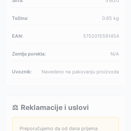
Šifra:
51620
Težina:
0.65
kg
EAN:
5702015591454
Zemlja porekla:
N/A
Uvoznik:
Navedeno na pakovanju proizvoda
⚖️
Reklamacije i uslovi
Preporučujemo da od dana prijema