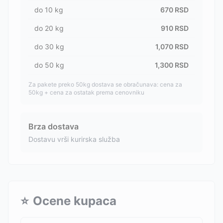
do
10
kg
670
RSD
do
20
kg
910
RSD
do
30
kg
1,070
RSD
do
50
kg
1,300
RSD
Za pakete preko 50kg dostava se obračunava: cena za
50kg + cena za ostatak prema cenovniku
Brza dostava
Dostavu vrši kurirska služba
⭐
Ocene kupaca