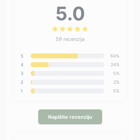
5.0
59
recenzija
5
64
%
4
24
%
3
5
%
2
2
%
1
5
%
Napišite recenziju