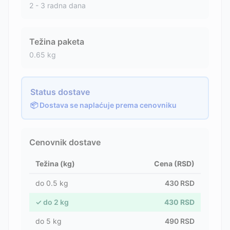
2 - 3 radna dana
Težina paketa
0.65
kg
Status dostave
📦 Dostava se naplaćuje prema cenovniku
Cenovnik dostave
Težina (kg)
Cena (RSD)
do
0.5
kg
430
RSD
✓
do
2
kg
430
RSD
do
5
kg
490
RSD