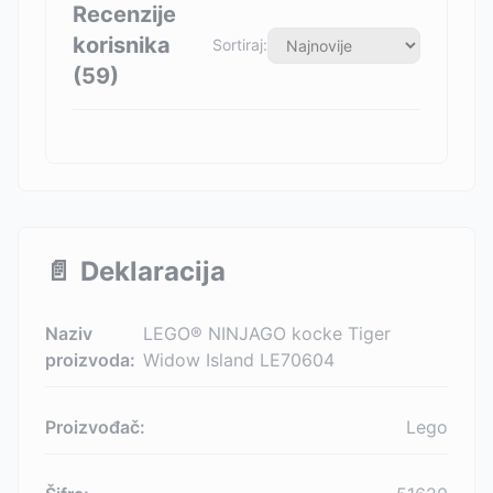
Recenzije
korisnika
Sortiraj:
(
59
)
📄
Deklaracija
Naziv
LEGO® NINJAGO kocke Tiger
proizvoda:
Widow Island LE70604
Proizvođač:
Lego