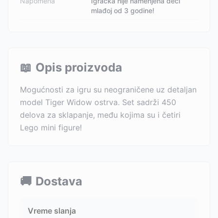
Napomena
Igračka nije namenjena deci
mlađoj od 3 godine!
📖
Opis proizvoda
Mogućnosti za igru su neograničene uz detaljan
model Tiger Widow ostrva. Set sadrži 450
delova za sklapanje, među kojima su i četiri
Lego mini figure!
🚚
Dostava
Vreme slanja