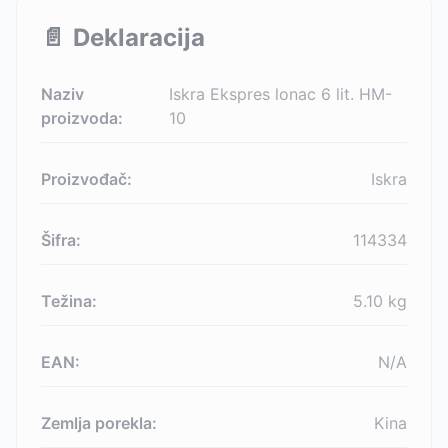
📄
Deklaracija
Naziv
Iskra Ekspres lonac 6 lit. HM-
proizvoda:
10
Proizvođač:
Iskra
Šifra:
114334
Težina:
5.10
kg
EAN:
N/A
Zemlja porekla:
Kina