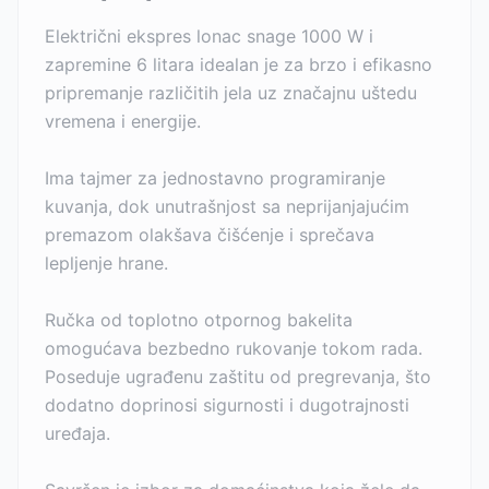
Električni ekspres lonac snage 1000 W i
zapremine 6 litara idealan je za brzo i efikasno
pripremanje različitih jela uz značajnu uštedu
vremena i energije.
Ima tajmer za jednostavno programiranje
kuvanja, dok unutrašnjost sa neprijanjajućim
premazom olakšava čišćenje i sprečava
lepljenje hrane.
Ručka od toplotno otpornog bakelita
omogućava bezbedno rukovanje tokom rada.
Poseduje ugrađenu zaštitu od pregrevanja, što
dodatno doprinosi sigurnosti i dugotrajnosti
uređaja.