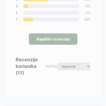
3
9
%
2
0
%
1
18
%
Napišite recenziju
Recenzije
korisnika
Sortiraj:
(
11
)