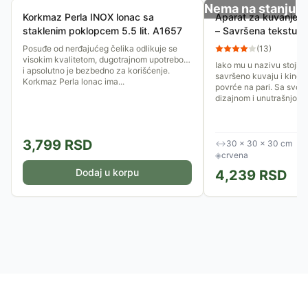
Nema na stanju
Korkmaz Perla INOX lonac sa
Aparat za kuvanje p
staklenim poklopcem 5.5 lit. A1657
– Savršena tekstur
Posuđe od nerđajućeg čelika odlikuje se
(
13
)
visokim kvalitetom, dugotrajnom upotrebom
Iako mu u nazivu stoji p
i apsolutno je bezbedno za korišćenje.
savršeno kuvaju i kinoa,
Korkmaz Perla lonac ima...
povrće na pari. Sa svoj
dizajnom i unutrašnjom..
3,799
RSD
↔
30 × 30 × 30 cm
◈
crvena
Dodaj u korpu
4,239
RSD