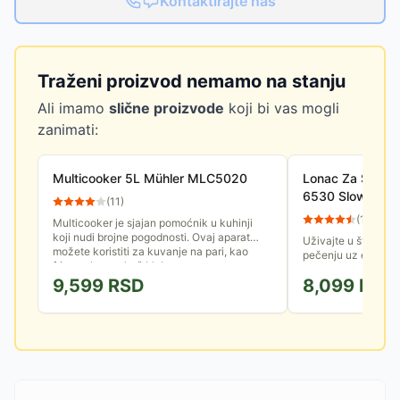
Kontaktirajte nas
Traženi proizvod nemamo na stanju
Ali imamo
slične proizvode
koji bi vas mogli
zanimati:
Multicooker 5L Mühler MLC5020
Lonac Za Sporo
6530 Slow Mast
(
11
)
(
12
)
Multicooker je sjajan pomoćnik u kuhinji
koji nudi brojne pogodnosti. Ovaj aparat
Uživajte u štedljiv
možete koristiti za kuvanje na pari, kao
pečenju uz električ
fritezu, kao pekač hleba...
kuvanje ECG PH 65
9,599
RSD
8,099
RSD