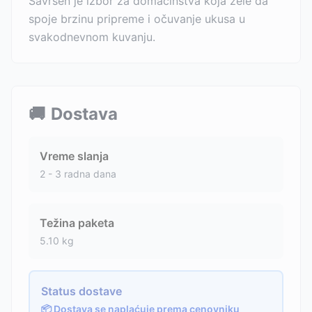
Savršen je izbor za domaćinstva koja žele da
spoje brzinu pripreme i očuvanje ukusa u
svakodnevnom kuvanju.
🚚
Dostava
Vreme slanja
2 - 3 radna dana
Težina paketa
5.10
kg
Status dostave
📦 Dostava se naplaćuje prema cenovniku