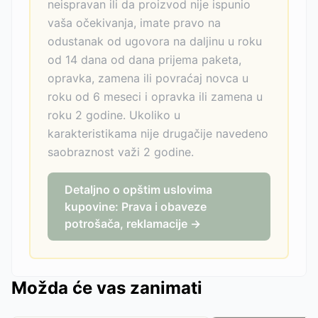
neispravan ili da proizvod nije ispunio
vaša očekivanja, imate pravo na
odustanak od ugovora na daljinu u roku
od 14 dana od dana prijema paketa,
opravka, zamena ili povraćaj novca u
roku od 6 meseci i opravka ili zamena u
roku 2 godine. Ukoliko u
karakteristikama nije drugačije navedeno
saobraznost važi 2 godine.
Detaljno o opštim uslovima
kupovine: Prava i obaveze
potrošača, reklamacije →
Možda će vas zanimati