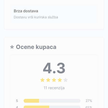
Brza dostava
Dostavu vrši kurirska služba
⭐
Ocene kupaca
4.3
11
recenzija
5
27
%
4
45
%