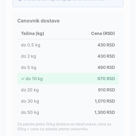
Cenovnik dostave
Težina (kg)
Cena (RSD)
do
0.5
kg
430
RSD
do
2
kg
430
RSD
do
5
kg
490
RSD
✓
do
10
kg
670
RSD
do
20
kg
910
RSD
do
30
kg
1,070
RSD
do
50
kg
1,300
RSD
Za pakete preko 50kg dostava se obračunava: cena za
50kg + cena za ostatak prema cenovniku