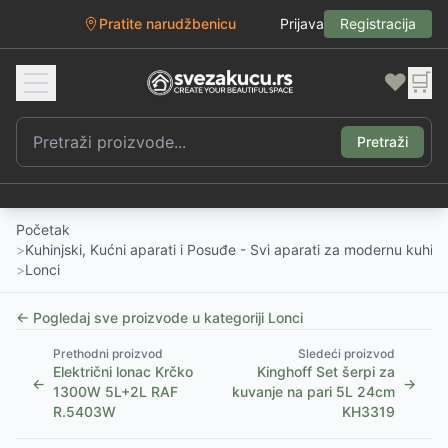
Pratite narudžbenicu
Prijava
Registracija
❤️
🛒
Pretraži
Početak
>
Kuhinjski, Kućni aparati i Posuđe - Svi aparati za modernu kuhinj
>
Lonci
← Pogledaj sve proizvode u kategoriji
Lonci
Prethodni proizvod
Sledeći proizvod
Električni lonac Krčko
Kinghoff Set šerpi za
←
→
1300W 5L+2L RAF
kuvanje na pari 5L 24cm
R.5403W
KH3319