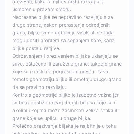
orezivati, kako bi njihov rast i razvoj bio
usmeren u pravom smeru.
Neorezane biljke se nepravilno razvijaju a sa
druge strane, nakon prerastanja odredjenih
grana, biljke same odbacuju višak ali se tada
mogu desiti problem sa cepanjem kore, kada
biljke postaju ranjive.
Održavanjem i orezivanjem biljaka uklanjaju se
suve, oštećene ili zaražene grane, takodje grane
koje su izrasle na pogrešnom mestu i tako
remete geometriju biljke ili ometaju druge grane
da se pravilno razvijaju.
Kontrola geometrije biljke je izuzetno važna jer
se tako postiže razvoj drugih biljaka koje su u
okolini i kojima može zasmetati velika senka ili
grane koje se upliću u druge biljke.
Prolećno orezivanje biljaka je najbitnije u toku
cele godine , jer je to period završetka