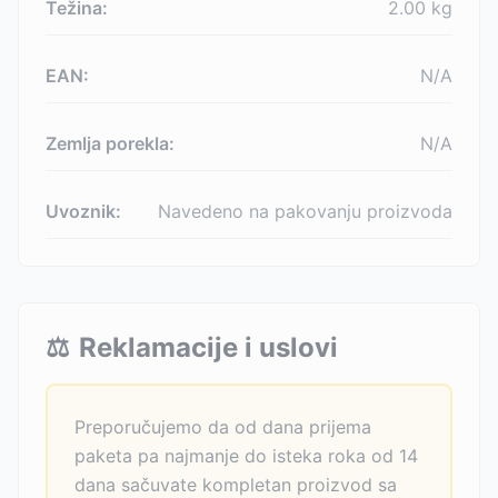
Težina:
2.00
kg
EAN:
N/A
Zemlja porekla:
N/A
Uvoznik:
Navedeno na pakovanju proizvoda
⚖️
Reklamacije i uslovi
Preporučujemo da od dana prijema
paketa pa najmanje do isteka roka od 14
dana sačuvate kompletan proizvod sa