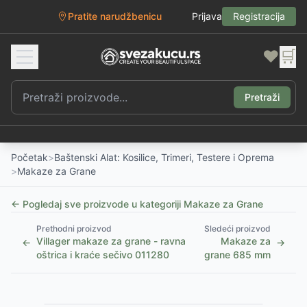
Pratite narudžbenicu
Prijava
Registracija
❤️
🛒
Pretraži
Početak
>
Baštenski Alat: Kosilice, Trimeri, Testere i Oprema
>
Makaze za Grane
← Pogledaj sve proizvode u kategoriji
Makaze za Grane
Prethodni proizvod
Sledeći proizvod
Villager makaze za grane - ravna
Makaze za
←
→
oštrica i kraće sečivo 011280
grane 685 mm