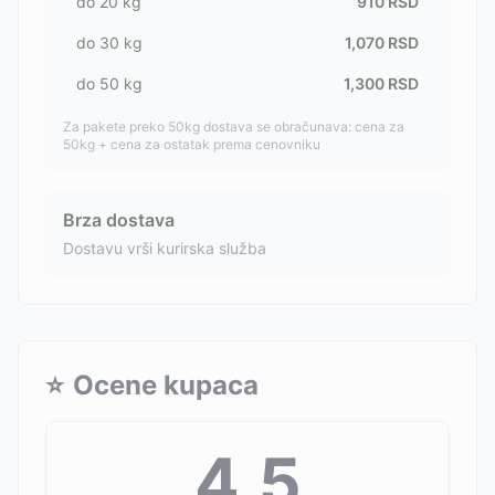
do
20
kg
910
RSD
do
30
kg
1,070
RSD
do
50
kg
1,300
RSD
Za pakete preko 50kg dostava se obračunava: cena za
50kg + cena za ostatak prema cenovniku
Brza dostava
Dostavu vrši kurirska služba
⭐
Ocene kupaca
4.5