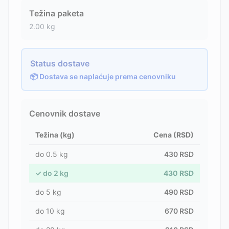
Težina paketa
2.00
kg
Status dostave
📦 Dostava se naplaćuje prema cenovniku
Cenovnik dostave
Težina (kg)
Cena (RSD)
do
0.5
kg
430
RSD
✓
do
2
kg
430
RSD
do
5
kg
490
RSD
do
10
kg
670
RSD