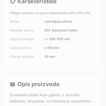
📋
Karakteristike
Villager makaze za grane teleskopske 690-950 mm
Model
zakrivljena oštrica
Materijal sečiva
SK5 (karbonski čelik)
Dužina makaza
L= 690-950 mm
Dužina sečiva
L=80 mm
Prečnik sečenja
30 mm
📖
Opis proizvoda
Drvenaste biljke koje gajimo u dvorištu,
baštama, terasama, voćnacima je neophodno