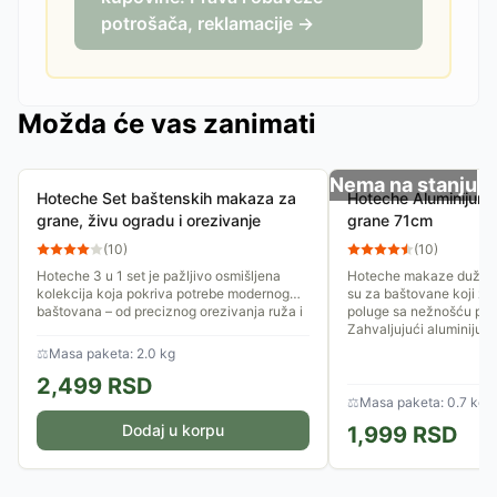
potrošača, reklamacije →
Možda će vas zanimati
Nema na stanju
Hoteche Set baštenskih makaza za
Hoteche Aluminijum
grane, živu ogradu i orezivanje
grane 71cm
(
10
)
(
10
)
Hoteche 3 u 1 set je pažljivo osmišljena
Hoteche makaze dužine 
kolekcija koja pokriva potrebe modernog
su za baštovane koji že
baštovana – od preciznog orezivanja ruža i
poluge sa nežnošću prem
loze, preko oblikovanja...
Zahvaljujući aluminijums
⚖
Masa paketa: 2.0 kg
2,499
RSD
⚖
Masa paketa: 0.7 kg
Dodaj u korpu
1,999
RSD