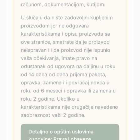
računom, dokumentacijom, kutijom.
U slučaju da niste zadovoljni kupljenim
proizvodom jer ne odgovara
karakteristikama i opisu proizvoda sa
ove stranice, smatrate da je proizvod
neispravan ili da proizvod nije ispunio
vaša očekivanja, imate pravo na
odustanak od ugovora na daljinu u roku
od 14 dana od dana prijema paketa,
opravka, zamena ili povraćaj novca u
roku od 6 meseci i opravka ili zamena u
roku 2 godine. Ukoliko u
karakteristikama nije drugačije navedeno
saobraznost važi 2 godine.
Detaljno o opštim uslovima
kupovine: Prava i obaveze