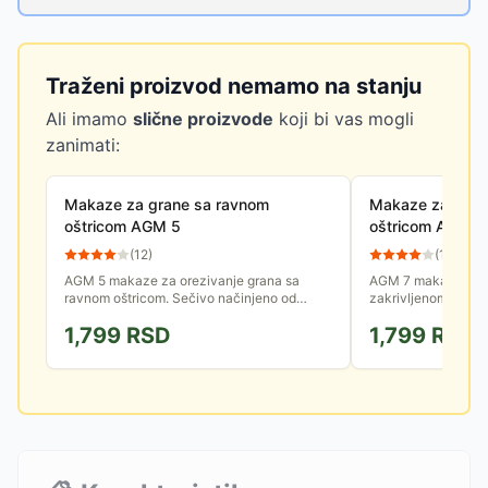
Traženi proizvod nemamo na stanju
Ali imamo
slične proizvode
koji bi vas mogli
zanimati:
Makaze za grane sa ravnom
Makaze za grane
oštricom AGM 5
oštricom AGM 7
(
12
)
(
15
)
AGM 5 makaze za orezivanje grana sa
AGM 7 makaze za o
ravnom oštricom. Sečivo načinjeno od
zakrivljenom oštri
čelika. Dužina makaza: 83.5 cm.
čelika. Dužina mak
1,799
RSD
1,799
RSD