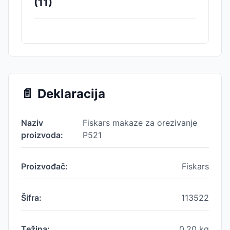
(
11
)
📄
Deklaracija
Naziv
Fiskars makaze za orezivanje
proizvoda:
P521
Proizvođač:
Fiskars
Šifra:
113522
Težina:
0.20
kg