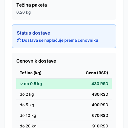
Težina paketa
0.20
kg
Status dostave
📦 Dostava se naplaćuje prema cenovniku
Cenovnik dostave
Težina (kg)
Cena (RSD)
✓
do
0.5
kg
430
RSD
do
2
kg
430
RSD
do
5
kg
490
RSD
do
10
kg
670
RSD
do
20
kg
910
RSD