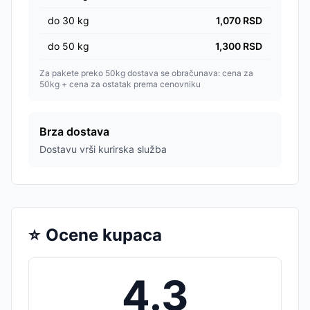
do
30
kg
1,070
RSD
do
50
kg
1,300
RSD
Za pakete preko 50kg dostava se obračunava: cena za
50kg + cena za ostatak prema cenovniku
Brza dostava
Dostavu vrši kurirska služba
⭐
Ocene kupaca
4.3