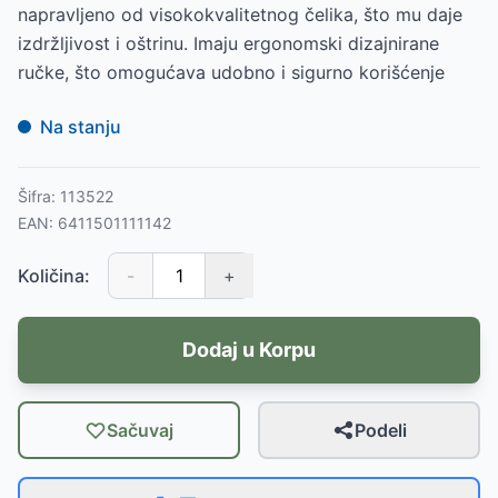
napravljeno od visokokvalitetnog čelika, što mu daje
izdržljivost i oštrinu. Imaju ergonomski dizajnirane
ručke, što omogućava udobno i sigurno korišćenje
Na stanju
Šifra:
113522
EAN:
6411501111142
Količina:
-
+
Dodaj u Korpu
Sačuvaj
Podeli