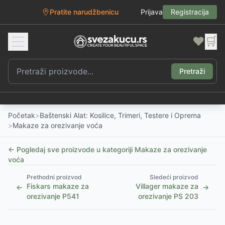
Pratite narudžbenicu
Prijava
Registracija
❤️
🛒
Pretraži
Početak
>
Baštenski Alat: Kosilice, Trimeri, Testere i Oprema
>
Makaze za orezivanje voća
← Pogledaj sve proizvode u kategoriji
Makaze za orezivanje
voća
Prethodni proizvod
Sledeći proizvod
Fiskars makaze za
Villager makaze za
←
→
orezivanje P541
orezivanje PS 203