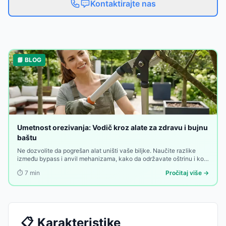
Kontaktirajte nas
📘 BLOG
Umetnost orezivanja: Vodič kroz alate za zdravu i bujnu
baštu
Ne dozvolite da pogrešan alat uništi vaše biljke. Naučite razlike
između bypass i anvil mehanizama, kako da održavate oštrinu i koje
makaze su najbolja investicija za vaše dvorište.
⏱️
7
min
Pročitaj više →
📋
Karakteristike