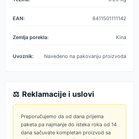
EAN:
6411501111142
Zemlja porekla:
Kina
Uvoznik:
Navedeno na pakovanju proizvoda
⚖️
Reklamacije i uslovi
Preporučujemo da od dana prijema
paketa pa najmanje do isteka roka od 14
dana sačuvate kompletan proizvod sa