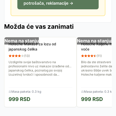
potrošača, reklamacije →
Možda će vas zanimati
Nema na stanju
Nema na stanju
Hoteche Makaze za lozu od
Hoteche Kaljene mak
japanskog čelika
voće
(
13
)
(
11
)
Uzdignite svoje baštovanstvo na
Bilo da ste strastveni vin
profesionalni nivo uz makaze izrađene od
jednostavno želite da v
japanskog čelika, poznatog po svojoj
ukrasno šiblje uvek bud
izuzetnoj tvrdoći i sposobnosti da...
Hoteche kaljene makaze
⚖
Masa paketa: 0.3 kg
⚖
Masa paketa: 0.3 kg
999
RSD
999
RSD