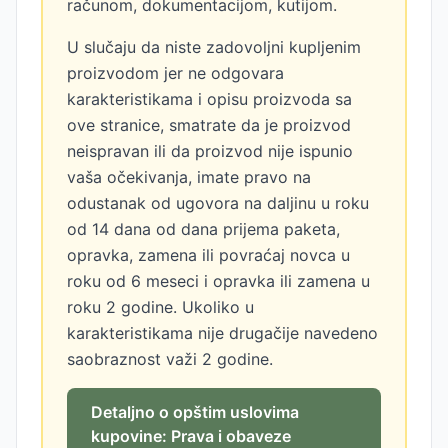
računom, dokumentacijom, kutijom.
U slučaju da niste zadovoljni kupljenim
proizvodom jer ne odgovara
karakteristikama i opisu proizvoda sa
ove stranice, smatrate da je proizvod
neispravan ili da proizvod nije ispunio
vaša očekivanja, imate pravo na
odustanak od ugovora na daljinu u roku
od 14 dana od dana prijema paketa,
opravka, zamena ili povraćaj novca u
roku od 6 meseci i opravka ili zamena u
roku 2 godine. Ukoliko u
karakteristikama nije drugačije navedeno
saobraznost važi 2 godine.
Detaljno o opštim uslovima
kupovine: Prava i obaveze