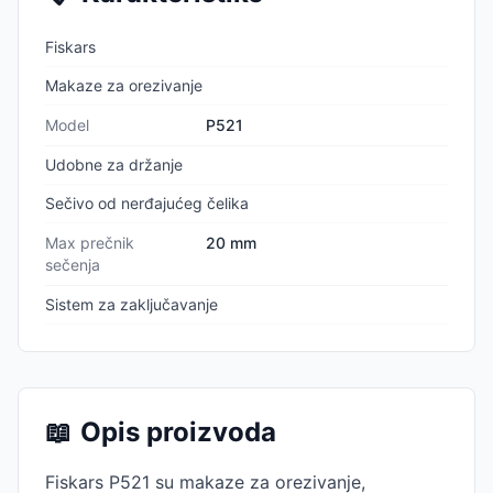
Fiskars
Makaze za orezivanje
Model
P521
Udobne za držanje
Sečivo od nerđajućeg čelika
Max prečnik
20 mm
sečenja
Sistem za zaključavanje
📖
Opis proizvoda
Fiskars P521 su makaze za orezivanje,