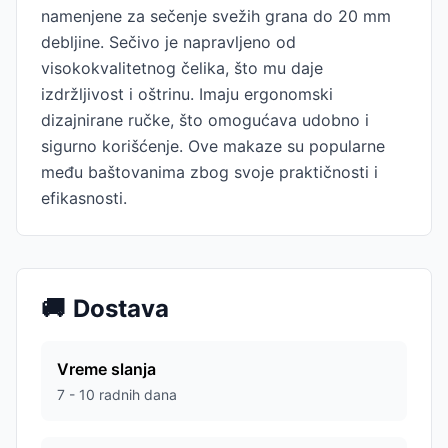
namenjene za sečenje svežih grana do 20 mm
debljine. Sečivo je napravljeno od
visokokvalitetnog čelika, što mu daje
izdržljivost i oštrinu. Imaju ergonomski
dizajnirane ručke, što omogućava udobno i
sigurno korišćenje. Ove makaze su popularne
među baštovanima zbog svoje praktičnosti i
efikasnosti.
🚚
Dostava
Vreme slanja
7 - 10 radnih dana