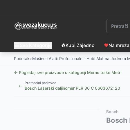
Sve Kategorije
Kupi Zajedno
Na mrež
Početak
>
Mašine i Alati: Profesionalni i Hobi Alat na Jednom 
← Pogledaj sve proizvode u kategoriji
Merne trake Metri
Prethodni proizvod
←
Bosch Laserski daljinomer PLR 30 C 0603672120
Slični proizvodi
Alternative za rasprodati proizvod
Bosch
FIELDMANN FDLM 1030 Laserski daljinomer 0.2-30
Ovaj proizvod nije dostupan, pogledajte slične proiz
Bosch 
Fieldmann FDLM 1040 laserski daljinomer 0.2-40m
FIELDMANN FDLM 1050 Laserski daljinomer 0.05-5
-