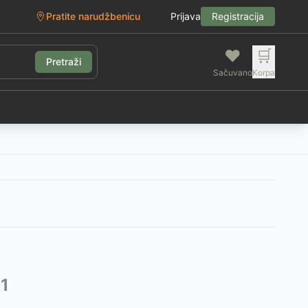
Pratite narudžbenicu
Prijava
Registracija
❤️
🛒
Pretraži
Sačuvano
Korpa
g
1