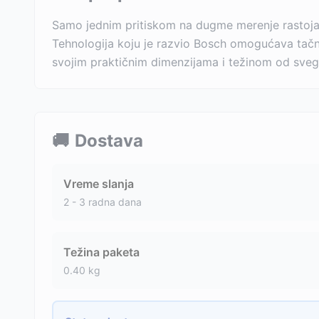
Samo jednim pritiskom na dugme merenje rastojan
Tehnologija koju je razvio Bosch omogućava tačne 
svojim praktičnim dimenzijama i težinom od svega
🚚
Dostava
Vreme slanja
2 - 3 radna dana
Težina paketa
0.40
kg