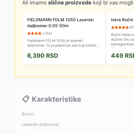
Ali imamo
slične proizvode
koji bi vas mogli
FIELDMANN FDLM 1050 Laserski
Iskra Ručn
daljinomer 0.05-50m
(
5
(
14
)
Ručni metar 
dužine 3m, na
Fieldmann FDLM 1050 je laserski
namagnetisan
daljinomer. To je praktičan alat koji koristi
džep i uže za
lasersku tehnologiju za precizno merenje
6,390
RSD
449
RS
udaljenosti. Ovaj uređaj je...
📋
Karakteristike
Bosch
Laserski daljinomer