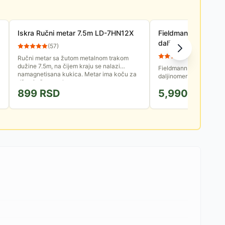
Iskra Ručni metar 7.5m LD-7HN12X
Fieldmann FDLM 104
daljinomer 0.2-40m
(
57
)
(
14
)
Ručni metar sa žutom metalnom trakom
dužine 7.5m, na čijem kraju se nalazi
Fieldmann FDLM 1040 je
namagnetisana kukica. Metar ima koču za
daljinomer za precizno 
džep i uže za ruku.
do 40 metara. Idealan z
899
RSD
5,990
RSD
jednostavan za...