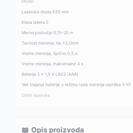
Model
Laserska dioda 635 mm
Klasa lasera 2
Merno područje 0,15-20 m
Tacnost merenja, tip ±3,0mm
Vreme merenja, tipično 0,5 s
Vreme merenja, maksimalno 4 s
Baterije 2 x 1,5 V LR03 (AAA)
Vek trajanja baterije u režimu rada merenja otprilike 5 hT
Obim isporuke
📖
Opis proizvoda