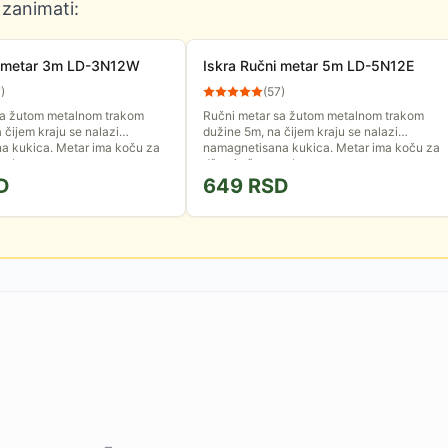
 zanimati:
i metar 3m LD-3N12W
Iskra Ručni metar 5m LD-5N12E
7
)
(
57
)
sa žutom metalnom trakom
Ručni metar sa žutom metalnom trakom
 čijem kraju se nalazi
dužine 5m, na čijem kraju se nalazi
a kukica. Metar ima koču za
namagnetisana kukica. Metar ima koču za
 ruku.
džep i uže za ruku.
D
649
RSD