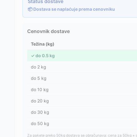
Status dostave
📦 Dostava se naplaćuje prema cenovniku
Cenovnik dostave
Težina (kg)
✓
do
0.5
kg
do
2
kg
do
5
kg
do
10
kg
do
20
kg
do
30
kg
do
50
kg
Za pakete preko 50kg dostava se obračunava: cena za 50kg + 