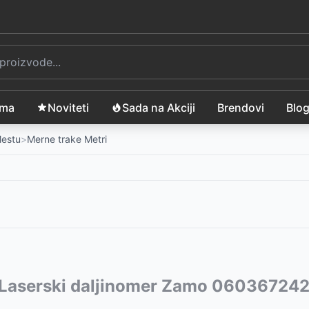
ama
Noviteti
Sada na Akciji
Brendovi
Blo
Mestu
>
Merne trake Metri
m
vode:
Laserski daljinomer Zamo 060367242
-
3899
RSD
0m
5990
-
6390
RSD
RSD