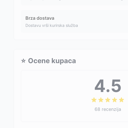
Brza dostava
Dostavu vrši kurirska služba
⭐
Ocene kupaca
4.5
68
recenzija