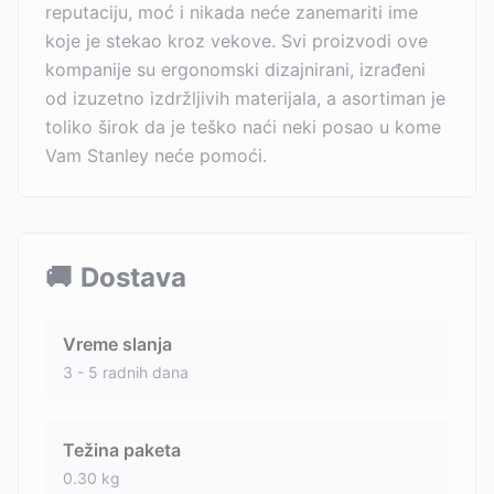
reputaciju, moć i nikada neće zanemariti ime
koje je stekao kroz vekove. Svi proizvodi ove
kompanije su ergonomski dizajnirani, izrađeni
od izuzetno izdržljivih materijala, a asortiman je
toliko širok da je teško naći neki posao u kome
Vam Stanley neće pomoći.
🚚
Dostava
Vreme slanja
3 - 5 radnih dana
Težina paketa
0.30
kg