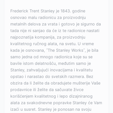
Frederick Trent Stanley je 1843. godine
osnovao malu radionicu za proizvodnju
metalnih delova za vrata i gotovo je sigurno da
tada nije ni sanjao da će iz te radionice nastati
najpoznatija kompanija, za proizvodnju
kvalitetnog ručnog alata, na svetu. U vreme
kada je osnovana, ˝The Stanley Works˝, je bila
samo jedna od mnogo radionica koje su se
bavile istom delatnošću, međutim samo je
Stanley, zahvaljujući inovacijama i kvalitetu
opstao i narastao do svetskih razmera. Bez
obzira da li želite da obradujete mušterije Vaše
prodavnice ili želite da sačuvate živce
korišćenjem kvalitetnog i lepo dizajniranog
alata za svakodnevne popravke Stanley će Vam
izaći u susret. Stanley je ponosan na svoju