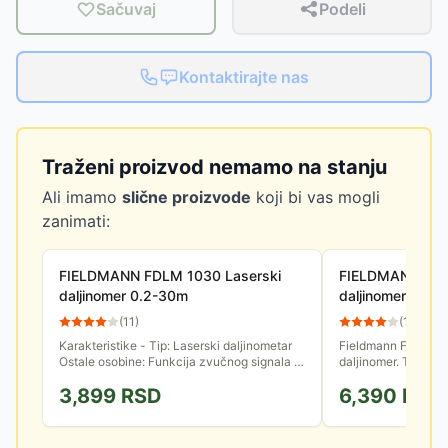
Sačuvaj
Podeli
Kontaktirajte nas
Traženi proizvod nemamo na stanju
Ali imamo
slične proizvode
koji bi vas mogli
zanimati:
FIELDMANN FDLM 1030 Laserski
FIELDMANN FDL
daljinomer 0.2-30m
daljinomer 0.05
(
11
)
(
14
)
Karakteristike - Tip: Laserski daljinometar
Fieldmann FDLM 105
Ostale osobine: Funkcija zvučnog signala i
daljinomer. To je pra
pozadinskog osvetljenja,Kontinuirano
lasersku tehnologij
3,899
RSD
6,390
RSD
merenje,Merni opseg: 0.2...
udaljenosti. Ovaj ure