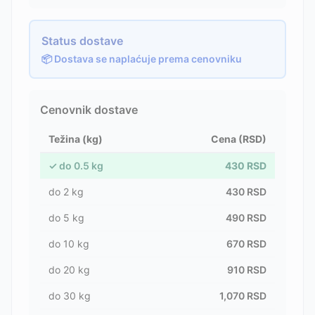
Status dostave
📦 Dostava se naplaćuje prema cenovniku
Cenovnik dostave
Težina (kg)
Cena (RSD)
✓
do
0.5
kg
430
RSD
do
2
kg
430
RSD
do
5
kg
490
RSD
do
10
kg
670
RSD
do
20
kg
910
RSD
do
30
kg
1,070
RSD