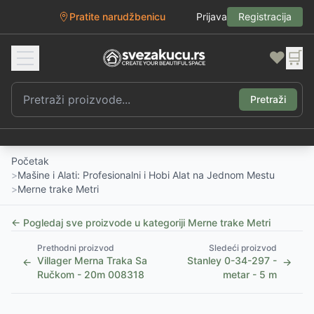
Pratite narudžbenicu
Prijava
Registracija
❤️
🛒
Pretraži
Početak
>
Mašine i Alati: Profesionalni i Hobi Alat na Jednom Mestu
>
Merne trake Metri
← Pogledaj sve proizvode u kategoriji
Merne trake Metri
Prethodni proizvod
Sledeći proizvod
Villager Merna Traka Sa
Stanley 0-34-297 -
←
→
Ručkom - 20m 008318
metar - 5 m
1
/
5