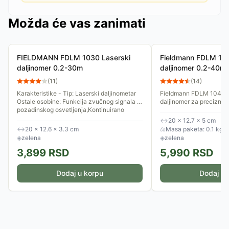
Možda će vas zanimati
FIELDMANN FDLM 1030 Laserski
Fieldmann FDLM 104
daljinomer 0.2-30m
daljinomer 0.2-40m
(
11
)
(
14
)
Karakteristike - Tip: Laserski daljinometar
Fieldmann FDLM 1040 je
Ostale osobine: Funkcija zvučnog signala i
daljinomer za precizno 
pozadinskog osvetljenja,Kontinuirano
do 40 metara. Idealan z
merenje,Merni opseg: 0.2...
jednostavan za...
↔
20 × 12.7 × 5 cm
↔
20 × 12.6 × 3.3 cm
⚖
Masa paketa: 0.1 kg
◈
zelena
◈
zelena
3,899
RSD
5,990
RSD
Dodaj u korpu
Dodaj u 