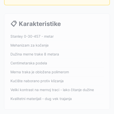
📋
Karakteristike
Stanley 0-30-457 - metar
Mehanizam za kočenje
Dužina merne trake 8 metara
Centimetarska podela
Merna traka je obložena polimerom
Kućište naborano protiv klizanja
Veliki kontrast na mernoj traci - lako čitanje dužine
Kvalitetni materijali - dug vek trajanja