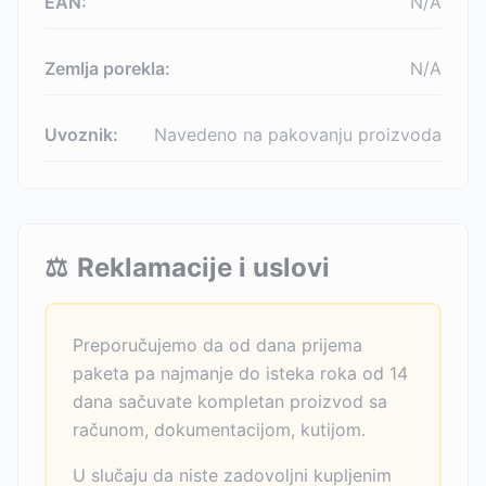
EAN:
N/A
Zemlja porekla:
N/A
Uvoznik:
Navedeno na pakovanju proizvoda
⚖️
Reklamacije i uslovi
Preporučujemo da od dana prijema
paketa pa najmanje do isteka roka od 14
dana sačuvate kompletan proizvod sa
računom, dokumentacijom, kutijom.
U slučaju da niste zadovoljni kupljenim