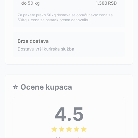
do
50
kg
1,300
RSD
Za pakete preko 50kg dostava se obračunava: cena za
50kg + cena za ostatak prema cenovniku
Brza dostava
Dostavu vrši kurirska služba
⭐
Ocene kupaca
4.5