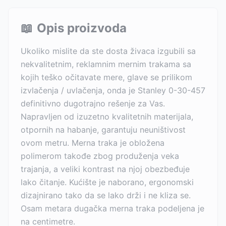
📖
Opis proizvoda
Ukoliko mislite da ste dosta živaca izgubili sa
nekvalitetnim, reklamnim mernim trakama sa
kojih teško očitavate mere, glave se prilikom
izvlačenja / uvlačenja, onda je Stanley 0-30-457
definitivno dugotrajno rešenje za Vas.
Napravljen od izuzetno kvalitetnih materijala,
otpornih na habanje, garantuju neuništivost
ovom metru. Merna traka je obložena
polimerom takođe zbog produženja veka
trajanja, a veliki kontrast na njoj obezbeđuje
lako čitanje. Kućište je naborano, ergonomski
dizajnirano tako da se lako drži i ne kliza se.
Osam metara dugačka merna traka podeljena je
na centimetre.