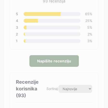
93
recenzija
5
65
%
4
25
%
3
5
%
2
2
%
1
3
%
Napišite recenziju
Recenzije
korisnika
Sortiraj:
(
93
)