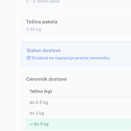
3 - 5 radnih dana
Težina paketa
3.99
kg
Status dostave
📦 Dostava se naplaćuje prema cenovniku
Cenovnik dostave
Težina (kg)
do
0.5
kg
do
2
kg
✓
do
5
kg