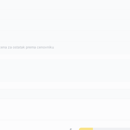
cena za ostatak prema cenovniku
5