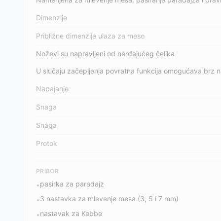
Dimenzije
Približne dimenzije ulaza za meso
Noževi su napravljeni od nerđajućeg čelika
U slučaju začepljenja povratna funkcija omogućava brz 
Napajanje
Snaga
Snaga
Protok
PRIBOR
pasirka za paradajz
•
3 nastavka za mlevenje mesa (3, 5 i 7 mm)
•
nastavak za Kebbe
•