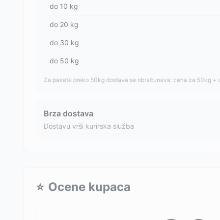
do
10
kg
do
20
kg
do
30
kg
do
50
kg
Za pakete preko 50kg dostava se obračunava: cena za 50kg + 
Brza dostava
Dostavu vrši kurirska služba
⭐
Ocene kupaca