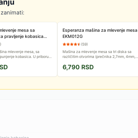
anju
 zanimati:
mlevenje mesa sa
Esperanza mašina za mlevenje mesa
a pravljenje kobasica
EKM012G
4809
)
(
59
)
šina mlevenje mesa, sa
Mašina za mlevenje mesa sa tri diska sa
unjenje kobasica. U priboru
različitim otvorima (prečnika 2,7mm, 4mm,
rešetke koje omogućavaju
8mm). Sa dodatkom za pravljenje kobasica.
SD
6,790
RSD
pnoću mlevenja.
jenje kobasica