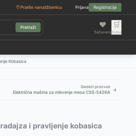
Pratite narudžbenicu
Prijava
Registracija
❤️
🛒
Pretraži
Sačuvano
Korpa
g
enje Kobasica
Sledeći proizvod
→
Električna mašina za mlevenje mesa CSS-5426A
radajza i pravljenje kobasica