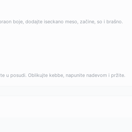
braon boje, dodajte iseckano meso, začine, so i brašno.
jte u posudi. Oblikujte kebbe, napunite nadevom i pržite.