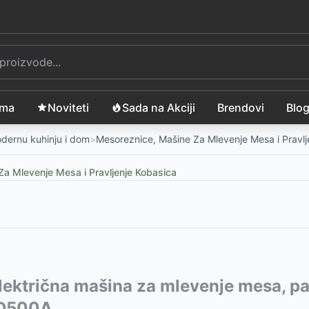
ama
Noviteti
Sada na Akciji
Brendovi
Blo
modernu kuhinju i dom
>
Mesoreznice, Mašine Za Mlevenje Mesa i Pravlj
a Mlevenje Mesa i Pravljenje Kobasica
vode:
Električna mašina za mlevenje mesa, pa
5299
RSD
ajza MG1303TS
00
-
7799
RSD
-
7299
RSD
D500A