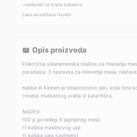
nastavak za izradu kobasica
•
Lako se održava i koristi
📖
Opis proizvoda
Električna višenamenska mašina za mlevenje mesa,
paradajza. 3 nastavka za mlevenje mesa, nastavk
Kebbe ili Kibbeh je bliskoistočno jelo, koje čine
cimeta, muškatnog oraha ili karanfilića.
NADEV:
100 g goveđeg ili jagnjećeg mesa
11 kašika maslinovog ulja
11 kašika luka (usitnjeni)