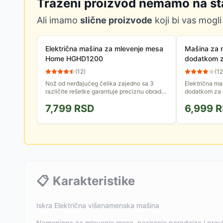
Traženi proizvod nemamo na st
Ali imamo
slične proizvode
koji bi vas mogli
Električna mašina za mlevenje mesa
Mašina za 
Home HGHD1200
dodatkom z
Mesko MS
(
12
)
(
12
Nož od nerđajućeg čelika zajedno sa 3
Električna ma
različite rešetke garantuje preciznu obradu.
dodatkom za p
Isporučuje se sa nastavkom za kobasice.
se nalaze 3 
7,799
RSD
6,999
R
Funkcija rada unazad...
različitu kru
📋
Karakteristike
Iskra Električna višenamenska mašina
Namenjena za mlevenje mesa, pasiranje paradajza i pravl