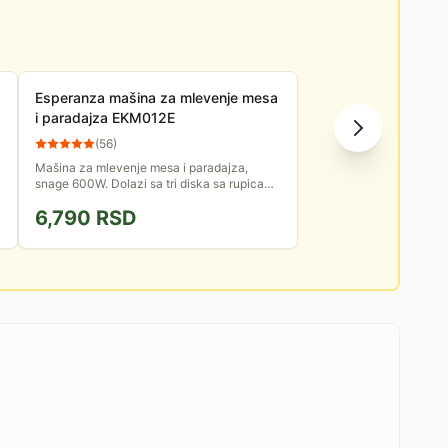
Esperanza mašina za mlevenje mesa
i paradajza EKM012E
(
56
)
Mašina za mlevenje mesa i paradajza,
snage 600W. Dolazi sa tri diska sa rupicama
različitih prečnika i dodatkom za pravljenje
6,790
RSD
kobasica.