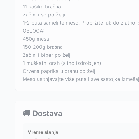
11 kašika brašna
Začini i so po želji
1-2 puta sameljite meso. Propržite luk do zlatno-
OBLOGA:
450g mesa
150-200g brašna
Začini i biber po želji
1 muškatni orah (sitno izdrobljen)
Crvena paprika u prahu po želji
Meso usitnjavajte više puta i sve sastojke izmeša
🚚
Dostava
Vreme slanja