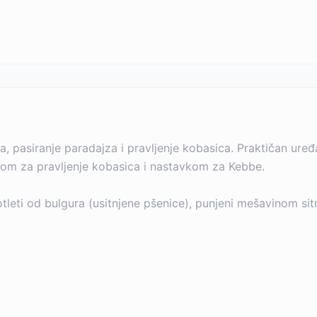
 pasiranje paradajza i pravljenje kobasica. Praktičan ure
om za pravljenje kobasica i nastavkom za Kebbe.
 kotleti od bulgura (usitnjene pšenice), punjeni mešavinom s