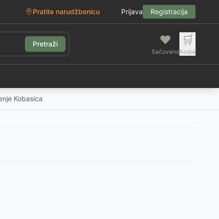
Pratite narudžbenicu
Prijava
Registracija
❤️
🛒
Pretraži
Sačuvano
Korpa
g
enje Kobasica