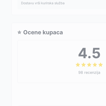
Dostavu vrši kurirska služba
⭐
Ocene kupaca
4.5
98
recenzija