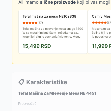
Ali imamo
slične proizvode
koji bi vas mogli
Tefal mašina za meso NE109838
Camry Mes
(
57
)
(
5
Tefal mašina za mlevenje mesa snage 1400
Mesoreznica 
W sa metalnim kućištem i rešetkama za
čelika čiji je
krupnije i sitnije seckanje/mlevenje. Mogu
je podesiva 
se praviti kobasice, ćevapi...
15,499
RSD
11,999
📋
Karakteristike
Tefal Mašina Za Mlevenje Mesa NE 4451
Proizvođač