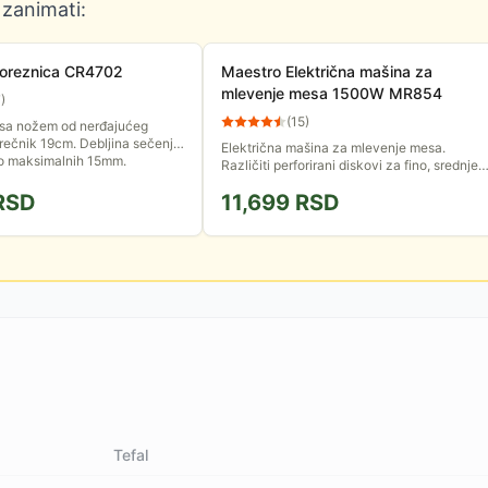
 zanimati:
oreznica CR4702
Maestro Električna mašina za
mlevenje mesa 1500W MR854
7
)
(
15
)
sa nožem od nerđajućeg
 prečnik 19cm. Debljina sečenja
Električna mašina za mlevenje mesa.
do maksimalnih 15mm.
Različiti perforirani diskovi za fino, srednje
ili krupno seckanje obezbedjuju da možete
RSD
11,699
RSD
da sameljete meso tačno...
Tefal