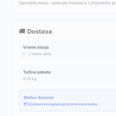
Sameljite meso, oblikujte kobasice i pripremite 
🚚
Dostava
Vreme slanja
1 - 2 radna dana
Težina paketa
4.00
kg
Status dostave
📦 Dostava se naplaćuje prema cenovniku