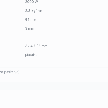
2000 W
2.3 kg/min
54 mm
3 mm
3 / 4.7 / 8 mm
plastika
za pasiranje)