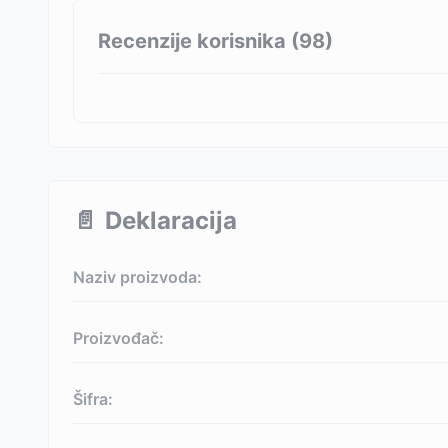
Recenzije korisnika (
98
)
📄
Deklaracija
Naziv proizvoda:
Proizvođač:
Šifra: