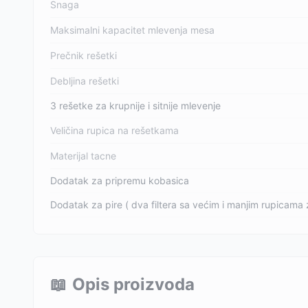
Snaga
Maksimalni kapacitet mlevenja mesa
Prečnik rešetki
Debljina rešetki
3 rešetke za krupnije i sitnije mlevenje
Veličina rupica na rešetkama
Materijal tacne
Dodatak za pripremu kobasica
Dodatak za pire ( dva filtera sa većim i manjim rupicama 
📖
Opis proizvoda