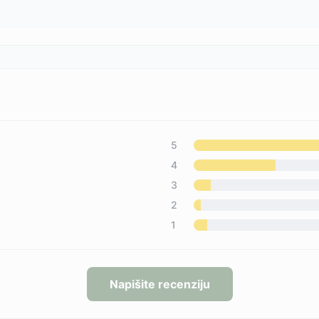
5
4
3
2
1
Napišite recenziju