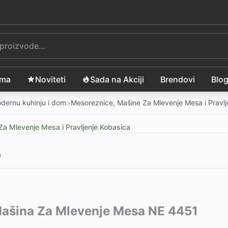
ama
Noviteti
Sada na Akciji
Brendovi
Blo
modernu kuhinju i dom
>
Mesoreznice, Mašine Za Mlevenje Mesa i Pravlj
a Mlevenje Mesa i Pravljenje Kobasica
a
vode:
Mašina Za Mlevenje Mesa NE 4451
5299
RSD
ajza MG1303TS
-
7299
RSD