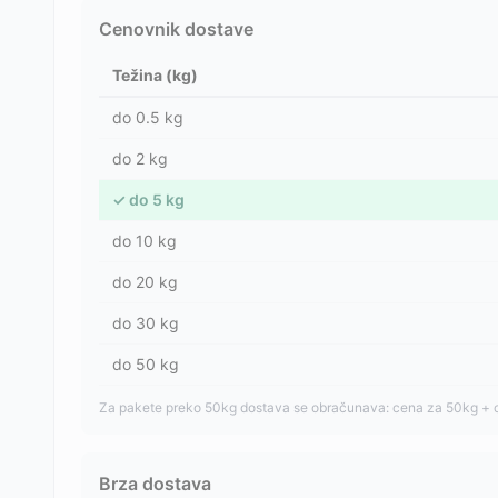
Cenovnik dostave
Težina (kg)
do
0.5
kg
do
2
kg
✓
do
5
kg
do
10
kg
do
20
kg
do
30
kg
do
50
kg
Za pakete preko 50kg dostava se obračunava: cena za 50kg + 
Brza dostava