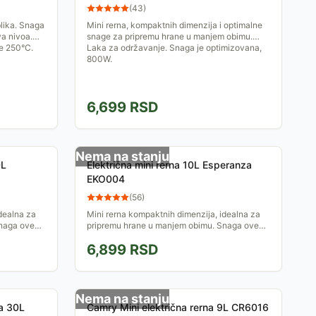
(
43
)
lika. Snaga
Mini rerna, kompaktnih dimenzija i optimalne
va nivoa.
snage za pripremu hrane u manjem obimu.
e 250°C.
Laka za održavanje. Snaga je optimizovana,
800W.
6,699
RSD
Nema na stanju
0L
Električna mini rerna 10L Esperanza
EKO004
(
56
)
dealna za
Mini rerna kompaktnih dimenzija, idealna za
Snaga ove
pripremu hrane u manjem obimu. Snaga ove
mina 10
rern je 900W, dok je njena zapremina 10 litara.
6,899
RSD
Idealna je za...
Nema na stanju
ca 30L
Camry Mini električna rerna 9L CR6016