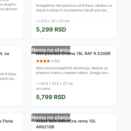
a je ukupna
Kompaktna mini pećnica od 8 litara, idealna za
 će aktivan
manje kuhinje ili za pripremu manjih porcija
hrane. Ova svestrana pećnica ne zauzima
puno prostora....
↔
21.5 × 37 × 27 cm
5,299
RSD
Nema na stanju
9L sa
Mini pećnica Crvena 18L RAF R.5306R
(
10
)
Mini rerna kompaktnih dimenzija, idealna za
pripremu hrane u manjem obimu. Snaga ove
e 9 litara,
rerne je 1200 W, dok je njena zapremina 18
tatom od
litara. Idealna je za...
↔
42.5 × 31.5 × 27 cm
◈
crvena
5,799
RSD
Nema na stanju
 Floria
Ardes Mini električna rerna 10L
AR6210B