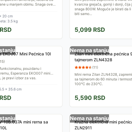
rane u manjem obimu. Snaga ove
kvarcna grejača, gornji i donji, čij
 W, dok je njena zapremina 9 litara.
snaga 800W. Moguće je birati da li
...
biti samo...
 × 20 cm
ta: 3.5 kg
RSD
5,099
RSD
stanju
Nema na stanju
 EKO007 Mini Pećnica 10l
Zilan mini električna pećnica 
tajmerom ZLN4328
15
)
(
11
)
 funkcionalnu, pouzdanu i
rernu, Esperanza EKO007 mini
Mini rerna Zilan ZLN4328, zapremin
 je pravi izbor za vas.
sa tajmerom do 60 minuta i termos
100°C do 230°C.
5.5 × 35.6 cm
RSD
5,590
RSD
stanju
Nema na stanju
-10B.037A mini rerna sa
Kružna električna mini pećnica
 10L
ZLN2911