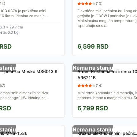
14
)
(
10
)
10B.037A je praktična mini
Električna mini pećnica kružnog ob
10 litara. Idealna za manje
grejača je 1100W i podesiva je u d
premljena je podesivim
Maksimalna moguća temperatura j
 i tajmerom. Sa dvostrukim...
Isporučuje se sa...
6.3 × 29.7 cm
ta: 6.0 kg
RSD
6,599
RSD
stanju
Nema na stanju
na - pećnica Mesko MS6013 9
Ardes Električna mini rerna 1
AR6211B
57
)
(
14
)
kompaktnih dimenzija sa dva
Mini rerna kompaktnih dimenzija, i
upne snage 1kW. Idealna za
pripremu hrane u manjem obimu. 
rane u manjem obimu.
rerne je 800 W, dok je njena zapre
RSD
6,799
RSD
litara. Idealna je za...
stanju
Nema na stanju
trik MNS-1536
Kružna električna mini pećni