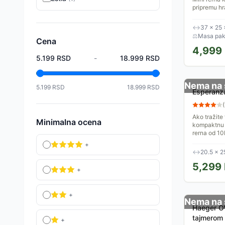
pripremu h
rerne je 850
Idealna je za
↔
37 × 25
⚖
Masa pake
Cena
4,999
5.199
RSD
-
18.999
RSD
Nema na 
5.199
RSD
18.999
RSD
Esperanza
(
Ako tražite
Minimalna ocena
kompaktnu 
rerna od 10L
+
↔
20.5 × 2
5,299
+
+
Nema na 
Haeger OV
tajmerom
+