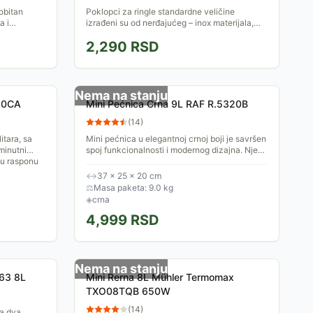
obitan
Poklopci za ringle standardne veličine
a i
izrađeni su od nerđajućeg – inox materijala,
otpornog na visoke i niske temperature, kao i
2,290
RSD
na kondenzaciju.
Nema na stanju
10CA
Mini Pećnica Crna 9L RAF R.5320B
(
14
)
tara, sa
Mini pećnica u elegantnoj crnoj boji je savršen
minutni
spoj funkcionalnosti i modernog dizajna. Njen
 u rasponu
kompaktan dizajn omogućava da je smestite i
u najmanje...
↔
37 × 25 × 20 cm
⚖
Masa paketa: 9.0 kg
◈
crna
4,999
RSD
Nema na stanju
463 8L
Mini Rerna 8L Mühler Termomax
TXO08TQB 650W
(
14
)
ma dva