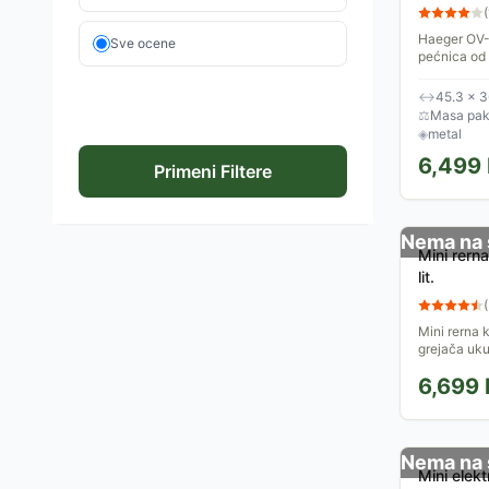
(
Haeger OV-
Sve ocene
pećnica od 
prostore. O
termostatom
↔
45.3 × 3
⚖
Masa pake
◈
metal
6,499
Primeni Filtere
Nema na 
Mini rer
lit.
(
Mini rerna 
grejača uk
pripremu h
6,699
Nema na 
Mini elek