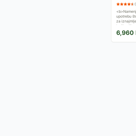
(
<b>Namenje
upotrebu št
za iznajmlj
kućice ili o
6,960