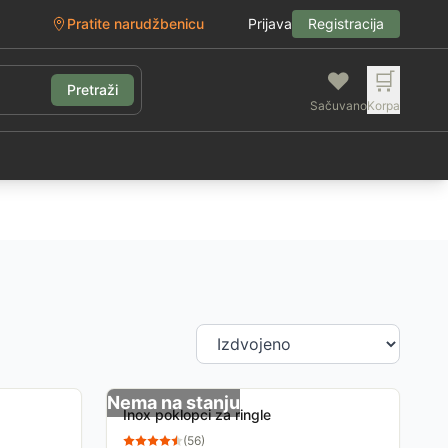
Pratite narudžbenicu
Prijava
Registracija
❤️
🛒
Pretraži
Sačuvano
Korpa
g
Nema na stanju
Inox poklopci za ringle
(
56
)