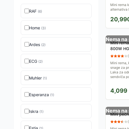
Mini rerna 
alternativa
RAF
(
6
)
rernama. Sn
20,99
njena zaprem
Home
(
3
)
Nema na 
Mini rern
Ardes
(
2
)
800W HG
(
ECG
(
2
)
Mini rerna,
snage za p
Laka za odr
sendviča po
Muhler
(
1
)
4,099
Esperanza
(
1
)
Nema na 
Iskra
(
1
)
Mini peć
(
Estia
(
1
)
Mini rerna 