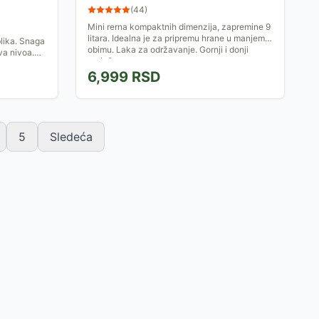
(
44
)
Mini rerna kompaktnih dimenzija, zapremine 9
litara. Idealna je za pripremu hrane u manjem
lika. Snaga
obimu. Laka za održavanje. Gornji i donji
va nivoa.
grejač se mogu...
klenim
6,999
RSD
5
Sledeća