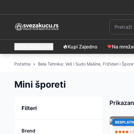
Sve Kategorije
Kupi Zajedno
Na mrež
Početna
>
Bela Tehnika: Veš i Sudo Mašine, Frižideri i Šporet
Mini šporeti
Prikazan
Sortiranje
Filteri
Nema na 
BESPLATN
Mini peć
Brend
(