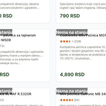
kompaktnih dimenzija, idealna
Specijalno sredstvo koje vraća prv
 konvencionalnim i ugradnim
izgled i sjaj Vašim ringlama. Otklanj
aga ove rerne je 2000W, dok je
najupornije zaostale nečistoće, pa čak i rđu i
0
RSD
790
RSD
ina 64 litra....
ostavlja zaštitni...
stanju
Nema na stanju
a - pećnica sa tajmerom
Cookworks Mini Pećnica MG
-MS09
(
238
)
73
)
Kompaktna pećnica zapremine 10 li
gornjim i donjim grejačem. Ima 60-
 kompaktnih dimenzija i optimalne
tajmer, a temperatura se podešava
ripremu hrane u manjem obimu.
70-250°C. Unutrašnje...
žavanje, a za pripremu toplih
seduje tacnu...
RSD
4,890
RSD
stanju
Nema na stanju
nica 9L RAF R.5320R
Mini pećnica Clatronic MB 3
10
)
(
94
)
kompaktnih dimenzija, idealna za
Mini pećnica zapremine 8 litara. I