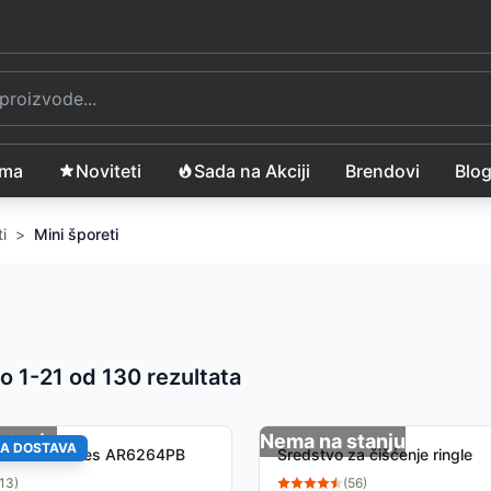
ama
Noviteti
Sada na Akciji
Brendovi
Blo
i
>
Mini šporeti
o 1-
21
od
130
rezultata
 proizvoda
stanju
Nema na stanju
A DOSTAVA
nica 64L Ardes AR6264PB
Sredstvo za čišćenje ringle
13
)
(
56
)