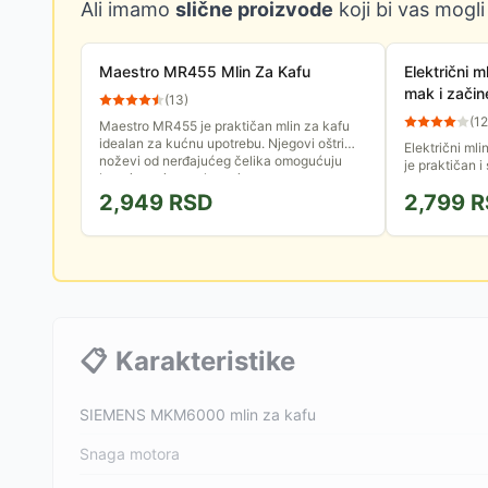
Ali imamo
slične proizvode
koji bi vas mogli
Maestro MR455 Mlin Za Kafu
Električni ml
mak i zači
(
13
)
(
12
Maestro MR455 je praktičan mlin za kafu
idealan za kućnu upotrebu. Njegovi oštri
Električni m
noževi od nerđajućeg čelika omogućuju
je praktičan i
brzo i precizno mlevenje zrna...
ljubitelje sve
2,949
RSD
2,799
R
pogodan ne s
📋
Karakteristike
SIEMENS MKM6000 mlin za kafu
Snaga motora