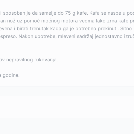
uri sposoban je da samelje do 75 g kafe. Kafa se naspe u p
oran nož uz pomoć moćnog motora veoma lako zrna kafe pre
evena i birati trenutak kada ga je potrebno prekinuti. Sitn
li espreso. Nakon upotrebe, mleveni sadržaj jednostavno izr
iv nepravilnog rukovanja.
 godine.