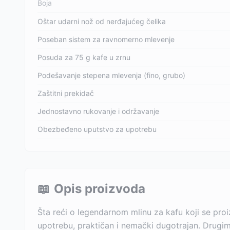
Boja
Oštar udarni nož od nerđajućeg čelika
Poseban sistem za ravnomerno mlevenje
Posuda za 75 g kafe u zrnu
Podešavanje stepena mlevenja (fino, grubo)
Zaštitni prekidač
Jednostavno rukovanje i održavanje
Obezbeđeno uputstvo za upotrebu
📖
Opis proizvoda
Šta reći o legendarnom mlinu za kafu koji se pro
upotrebu, praktičan i nemački dugotrajan. Drugim