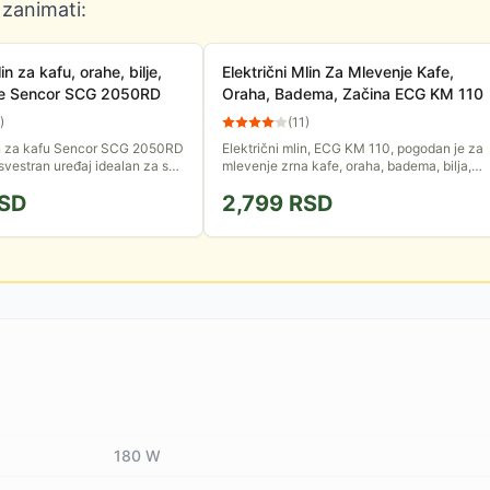
 zanimati:
in za kafu, orahe, bilje,
Električni Mlin Za Mlevenje Kafe,
ne Sencor SCG 2050RD
Oraha, Badema, Začina ECG KM 110
)
(
11
)
lin za kafu Sencor SCG 2050RD
Električni mlin, ECG KM 110, pogodan je za
 svestran uređaj idealan za sve
mlevenje zrna kafe, oraha, badema, bilja,
že mlevene kafe. Ovaj mlin je
semenki maka, suncokreta, rogača i začina.
SD
2,799
RSD
amo...
Prilagodiva finoća...
180 W