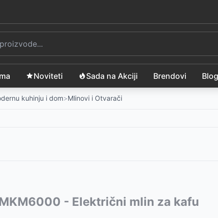
ama
Noviteti
Sada na Akciji
Brendovi
Blo
modernu kuhinju i dom
>
Mlinovi i Otvarači
vode:
MKM6000 - Električni mlin za kafu