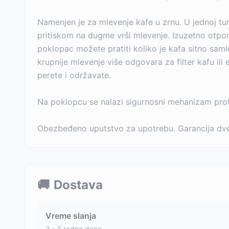
Namenjen je za mlevenje kafe u zrnu. U jednoj t
pritiskom na dugme vrši mlevenje. Izuzetno otp
poklopac možete pratiti koliko je kafa sitno saml
krupnije mlevenje više odgovara za filter kafu i
perete i održavate.
Na poklopcu se nalazi sigurnosni mehanizam prot
Obezbeđeno uputstvo za upotrebu. Garancija dve
🚚
Dostava
Vreme slanja
2 - 3 radna dana