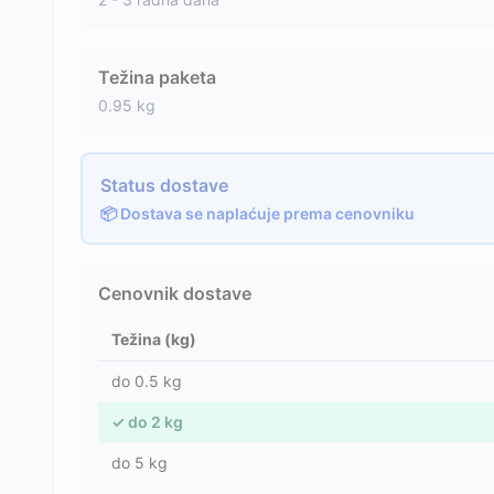
Težina paketa
0.95
kg
Status dostave
📦 Dostava se naplaćuje prema cenovniku
Cenovnik dostave
Težina (kg)
do
0.5
kg
✓
do
2
kg
do
5
kg