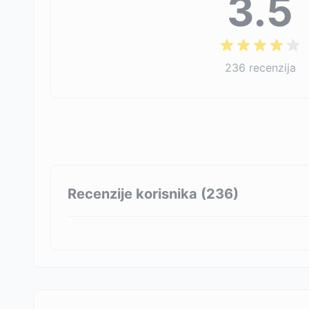
3.5
236
recenzija
Recenzije korisnika (
236
)