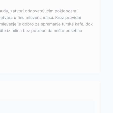
osudu, zatvori odgovarajućim poklopcem i
tvara u finu mlevenu masu. Kroz providni
o mlevenje je dobro za spremanje turske kafe, dok
učite iz mlina bez potrebe da nešto posebno