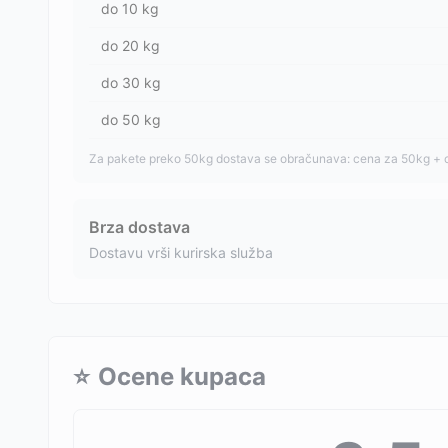
do
10
kg
do
20
kg
do
30
kg
do
50
kg
Za pakete preko 50kg dostava se obračunava: cena za 50kg + 
Brza dostava
Dostavu vrši kurirska služba
⭐
Ocene kupaca