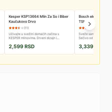
Kesper KSP13664 Mlin Za So i Biber
Bosch električni mli
Kaučukovo Drvo
TSM6A013B
(
11
)
(
11
)
Uživajte u svežini domaćih začina s
Sveže samlevena zrna 
KESPER mlinovima. Drveni dizajn i
Sečivo od nerđajuc&#76
keramički mehanizam za savršeno
visoku preciznost i fino
2,599
RSD
3,339
RSD
mlevenje.
samo kada je poklopac..