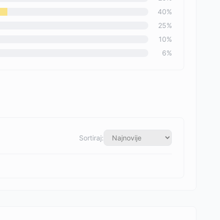
40
%
25
%
10
%
6
%
Sortiraj: