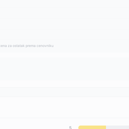
cena za ostatak prema cenovniku
5