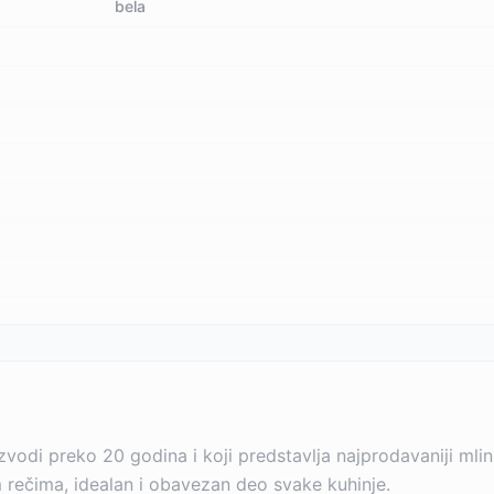
bela
izvodi preko 20 godina i koji predstavlja najprodavaniji ml
 rečima, idealan i obavezan deo svake kuhinje.