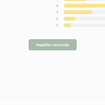
4
3
2
1
Napišite recenziju