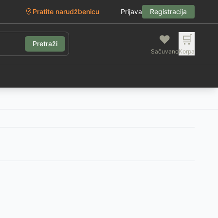
Pratite narudžbenicu
Prijava
Registracija
❤️
🛒
Pretraži
Sačuvano
Korpa
g