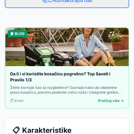
Kontaktirajte nas
📘 BLOG
Da li i vi koristite kosačicu pogrešno? Top Saveti i
Pravilo 1/3
Želite travnjak kao sa razglednice? Saznajte kako da odaberete
pravu kosačicu, pravilno podesite visinu noža i izbegnete greške
koje uništavaju travu. Savršen travnjak nije slučajnost, ali nije ni
⏱️
8
min
Pročitaj više →
kvantna fizika.
📋
Karakteristike