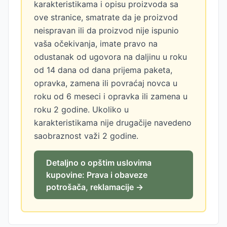
karakteristikama i opisu proizvoda sa
ove stranice, smatrate da je proizvod
neispravan ili da proizvod nije ispunio
vaša očekivanja, imate pravo na
odustanak od ugovora na daljinu u roku
od 14 dana od dana prijema paketa,
opravka, zamena ili povraćaj novca u
roku od 6 meseci i opravka ili zamena u
roku 2 godine. Ukoliko u
karakteristikama nije drugačije navedeno
saobraznost važi 2 godine.
Detaljno o opštim uslovima
kupovine: Prava i obaveze
potrošača, reklamacije →