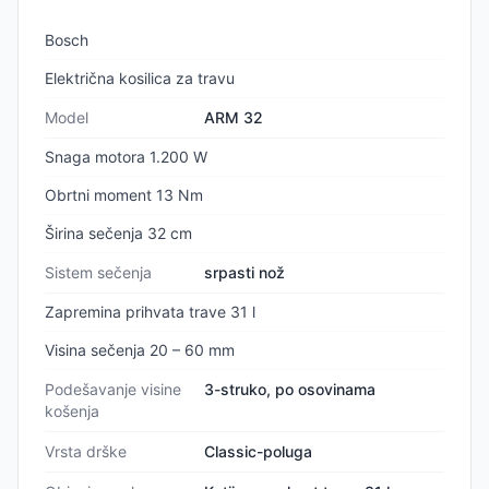
Bosch
Električna kosilica za travu
Model
ARM 32
Snaga motora 1.200 W
Obrtni moment 13 Nm
Širina sečenja 32 cm
Sistem sečenja
srpasti nož
Zapremina prihvata trave 31 l
Visina sečenja 20 – 60 mm
Podešavanje visine
3-struko, po osovinama
košenja
Vrsta drške
Classic-poluga