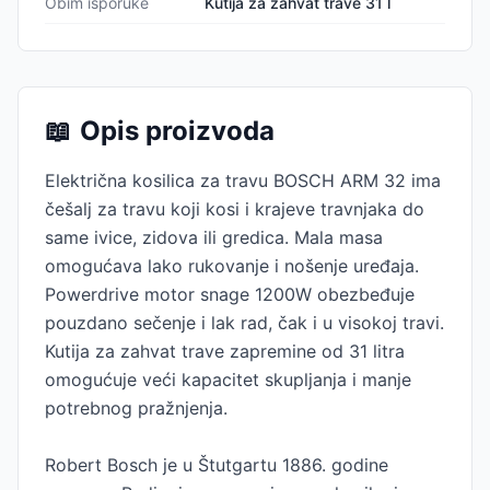
Obim isporuke
Kutija za zahvat trave 31 l
📖
Opis proizvoda
Električna kosilica za travu BOSCH ARM 32 ima
češalj za travu koji kosi i krajeve travnjaka do
same ivice, zidova ili gredica. Mala masa
omogućava lako rukovanje i nošenje uređaja.
Powerdrive motor snage 1200W obezbeđuje
pouzdano sečenje i lak rad, čak i u visokoj travi.
Kutija za zahvat trave zapremine od 31 litra
omogućuje veći kapacitet skupljanja i manje
potrebnog pražnjenja.
Robert Bosch je u Štutgartu 1886. godine