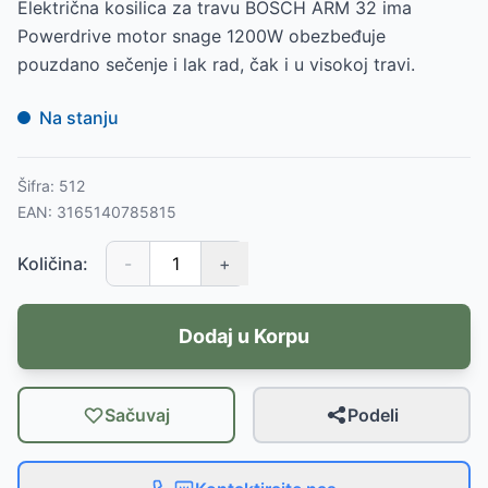
Električna kosilica za travu BOSCH ARM 32 ima
Powerdrive motor snage 1200W obezbeđuje
pouzdano sečenje i lak rad, čak i u visokoj travi.
Na stanju
Šifra:
512
EAN:
3165140785815
Količina:
-
+
Dodaj u Korpu
Sačuvaj
Podeli