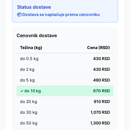
Status dostave
📦 Dostava se naplaćuje prema cenovniku
Cenovnik dostave
Težina (kg)
Cena (RSD)
do
0.5
kg
430
RSD
do
2
kg
430
RSD
do
5
kg
490
RSD
✓
do
10
kg
670
RSD
do
20
kg
910
RSD
do
30
kg
1,070
RSD
do
50
kg
1,300
RSD