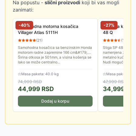
Na popustu -
slični proizvodi
koji bi vas mogli
zanimati:
-
40
%
-
27
%
Samohodna motorna kosačica
Motorna kosačic
Villager Atlas 5111H
48 Q
(
21
)
(
13
)
Samohodna kosačica sa benzinskim Honda
Stiga SP 48 Q je mo
motorom radne zapremine 166 cm&#179;.
namenjena za sredn
Širina otkosa je 501mm, a visina košenja se
metalno kućište i š
lako se može centralno...
Nudi mogućnost...
⚖
Masa paketa: 40.0 kg
⚖
Masa paketa: 30
74,999
RSD
47,999
RSD
44,999
RSD
34,999
RS
Dodaj u korpu
Doda