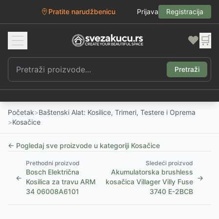
Pratite narudžbenicu
Prijava
Registracija
❤️
🛒
Pretraži
Početak
>
Baštenski Alat: Kosilice, Trimeri, Testere i Oprema
>
Kosačice
← Pogledaj sve proizvode u kategoriji
Kosačice
Prethodni proizvod
Sledeći proizvod
Bosch Električna
Akumulatorska brushless
←
→
Kosilica za travu ARM
kosačica Villager Villy Fuse
34 06008A6101
3740 E-2BCB