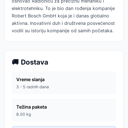
osnovao Radionicu za preciznu mehaniku i
elektrotehniku. To je bio dan rođenja kompanije
Robert Bosch GmbH koja je i danas globalno
aktivna. Inovativni duh i društvena posvećenost
vodili su istoriju kompanije od samih početaka.
🚚
Dostava
Vreme slanja
3 - 5 radnih dana
Težina paketa
8.00
kg