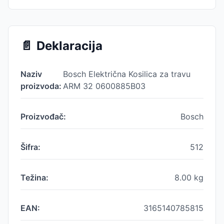
📄
Deklaracija
Naziv
Bosch Električna Kosilica za travu
proizvoda:
ARM 32 0600885B03
Proizvođač:
Bosch
Šifra:
512
Težina:
8.00
kg
EAN:
3165140785815