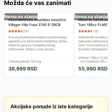
Možda će vas zanimati
Nema na stanju
Nema na stanju
Akumulatorska brushless kosačica
Motorna samohodna
Villager Villy Fuse 3740 E-2BCB
Turn 196cc FLM511
(
10
)
(
12
)
Ova akumulatorska kosačica pruža snagu
Zaboravite na teško man
uporedivu sa benzinskim modelima, ali bez
naknadno doterivanje iv
izduvnih gasova i komplikovanog
Zero Turn kosačica dono
održavanja. Dolazi u setu sa dve...
dvorište zahvaljujući...
◈
Motor: 196cc / 4.2kW |
⚖
Masa paketa: 16.0 kg
cm | Kolektor: 65L | P
38,999
RSD
55,990
RSD
Akcijske ponude iz iste kategorije