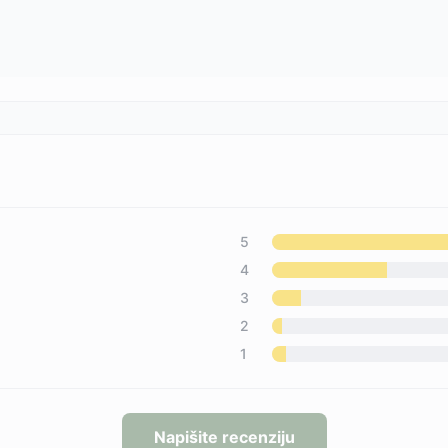
5
4
3
2
1
Napišite recenziju