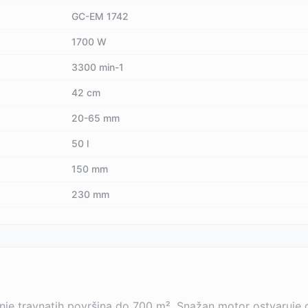
GC-EM 1742
1700 W
3300 min-1
42 cm
20-65 mm
50 l
150 mm
230 mm
nje travnatih površina do 700 m². Snažan motor ostvaruje do