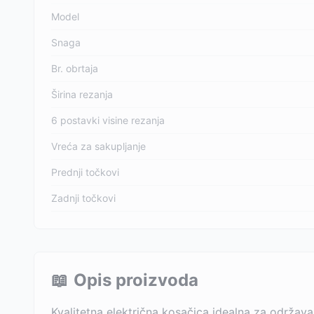
Model
Snaga
Br. obrtaja
Širina rezanja
6 postavki visine rezanja
Vreća za sakupljanje
Prednji točkovi
Zadnji točkovi
📖
Opis proizvoda
Kvalitetna električna kosačica idealna za održava