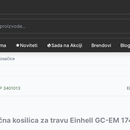
ama
Noviteti
Sada na Akciji
Brendovi
Blo
Kosačice
0 P 3401013
E
se 3740 E-2BCB
vode:
ična kosilica za travu Einhell GC-EM 
-
38999
RSD
511ZT
050015
-
-
55990
19999
RSD
RSD