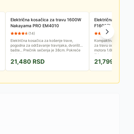
Električna kosačica za travu 1600W
Električna kosilica 
Nakayama PRO EM4010
F1600EI
(
14
)
(
71
)
Električna kosačica za košenje trave,
Kompaktna električna k
pogodna za održavanje travnjaka, dvorišta,
za travu od 50 litara. 
bašte... Prečnik sečenja je 38cm. Pokreće
motora 1.6kW, podesiva 
je elektromotor snage...
širina otkosa 38 cm.
21,480
RSD
21,799
RSD