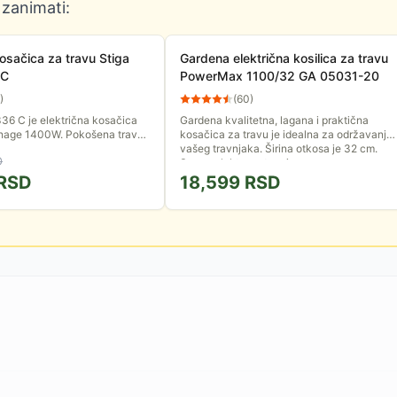
 zanimati:
kosačica za travu Stiga
Gardena električna kosilica za travu
 C
PowerMax 1100/32 GA 05031-20
)
(
60
)
36 C je električna kosačica
Gardena kvalitetna, lagana i praktična
nage 1400W. Pokošena trava
kosačica za travu je idealna za održavanje
 sakupljač zapremine 35 litara.
vašeg travnjaka. Širina otkosa je 32 cm.
D
je 34cm....
Snaga elektromotora je...
RSD
18,599
RSD