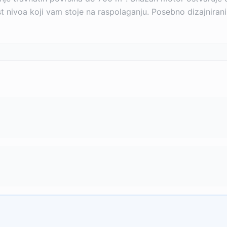
t nivoa koji vam stoje na raspolaganju. Posebno dizajnira