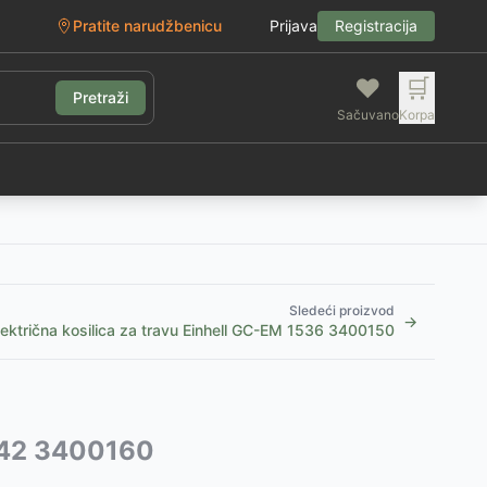
Pratite narudžbenicu
Prijava
Registracija
❤️
🛒
Pretraži
Sačuvano
Korpa
g
Sledeći proizvod
→
lektrična kosilica za travu Einhell GC-EM 1536 3400150
1742 3400160