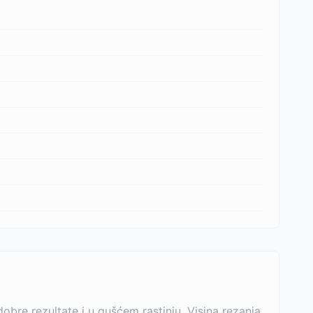
bre rezultate i u gušćem rastinju. Visina rezanja