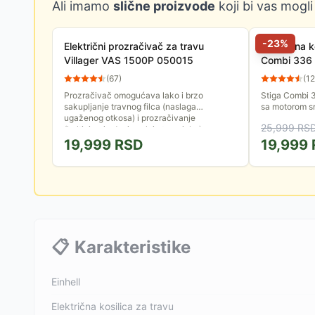
Ali imamo
slične proizvode
koji bi vas mogli
-
23
%
Električni prozračivač za travu
Električna 
Villager VAS 1500P 050015
Combi 336
(
67
)
(
12
Prozračivač omogućava lako i brzo
Stiga Combi 3
sakupljanje travnog filca (naslaga
sa motorom s
ugaženog otkosa) i prozračivanje
se izbacuje u
25,999
RS
(kultiviranje donjeg sloja travnjaka).
Radni zahvat 
19,999
RSD
19,999
📋
Karakteristike
Einhell
Električna kosilica za travu