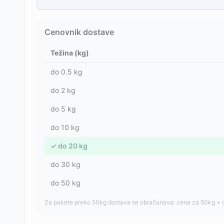
Cenovnik dostave
Težina (kg)
do
0.5
kg
do
2
kg
do
5
kg
do
10
kg
✓
do
20
kg
do
30
kg
do
50
kg
Za pakete preko 50kg dostava se obračunava: cena za 50kg + 