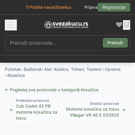
Pratite narudžbenicu
Prijava
Registracija
❤️
🛒
Pretraži
Početak
>
Baštenski Alat: Kosilice, Trimeri, Testere i Oprema
>
Kosačice
← Pogledaj sve proizvode u kategoriji
Kosačice
Prethodni proizvod
Sledeći proizvod
Cub Cadet 42 PB
Motorna kosačica za travu
←
→
motorna kosačica za
Villager VR 46 E 033920
travu