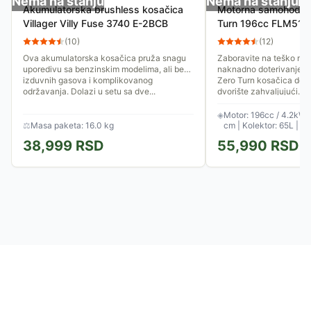
Nema na stanju
Nema na stanju
Akumulatorska brushless kosačica
Motorna samohodna
Villager Villy Fuse 3740 E-2BCB
Turn 196cc FLM511
(
10
)
(
12
)
Ova akumulatorska kosačica pruža snagu
Zaboravite na teško man
uporedivu sa benzinskim modelima, ali bez
naknadno doterivanje iv
izduvnih gasova i komplikovanog
Zero Turn kosačica dono
održavanja. Dolazi u setu sa dve...
dvorište zahvaljujući...
◈
Motor: 196cc / 4.2kW |
⚖
Masa paketa: 16.0 kg
cm | Kolektor: 65L | P
38,999
RSD
55,990
RSD