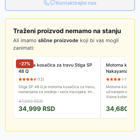
Kontaktirajte nas
Traženi proizvod nemamo na stanju
Ali imamo
slične proizvode
koji bi vas mogli
zanimati:
-
27
%
Motorna kosačica za travu Stiga SP
Motorna kosačic
48 Q
Nakayama PM4
(
13
)
(
15
)
Stiga SP 48 Q je motorna kosačica za travu,
Motorna kosačica uz
namenjena za srednje i veće travnjake. Ima
uživanjem održavat
metalno kućište i širinu košenja od 46cm.
Visina košenja je c
47,999
RSD
Nudi mogućnost...
nivoa, u rasponu od 
34,999
RSD
34,680
RS