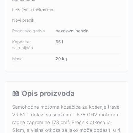
Ležajevi u točkovima
Novi branik
Pogonsko gorivo
bezolovni benzin
Kapacitet
65 l
sakupljača
Masa
29 kg
📖
Opis proizvoda
Samohodna motorna kosačica za košenje trave
VR 51 T dolazi sa snažnim T 575 OHV motorom
radne zapremine 173 cm³. Prečnik otkosa je
51cm, a visina otkosa se lako može podesiti u 4