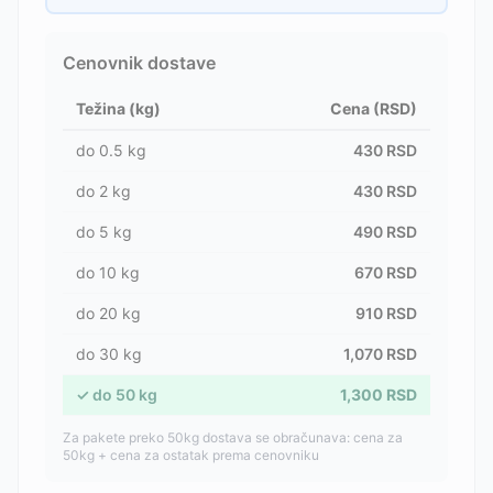
Cenovnik dostave
Težina (kg)
Cena (RSD)
do
0.5
kg
430
RSD
do
2
kg
430
RSD
do
5
kg
490
RSD
do
10
kg
670
RSD
do
20
kg
910
RSD
do
30
kg
1,070
RSD
✓
do
50
kg
1,300
RSD
Za pakete preko 50kg dostava se obračunava: cena za
50kg + cena za ostatak prema cenovniku