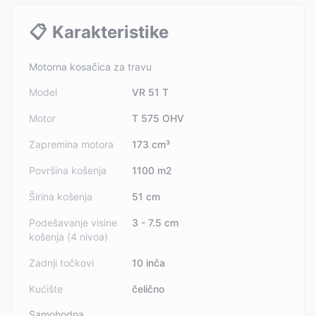
📋
Karakteristike
Motorna kosačica za travu
Model
VR 51 T
Motor
T 575 OHV
Zapremina motora
173 cm³
Površina košenja
1100 m2
Širina košenja
51 cm
Podešavanje visine
3 - 7.5 cm
košenja (4 nivoa)
Zadnji točkovi
10 inča
Kućište
čelično
Samohodna