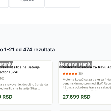
o 1-
21
od
474
rezultata
 proizvoda
stanju
Nema na stanju
rska Kosilica na Baterije
Motorna kosačica za travu A
lector 132AE
(
18
)
10
)
Motorna kosačica za travu sa 4-t
benzinskim motorom od 2kW. Radni
 za rukovanje, dovoljno čvrsta da
43cm, a pokošena trava se sakuplj
e, kosilica na baterije Stiga
kolektor zapremine 60 litara....
32ae pretvara košenje u
9
RSD
27,699
RSD
 posao. U srcu...