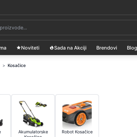
ama
Noviteti
Sada na Akciji
Brendovi
Blo
>
Kosačice
e
Akumulatorske
Robot Kosačice
Kosačice