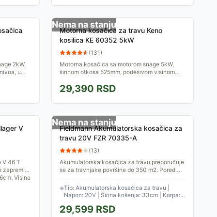
Nema na stanju
osačica
Motorna kosačica za travu Keno
kosilica KE 60352 5kW
(
131
)
nage 2kW.
Motorna kosačica sa motorom snage 5kW,
nivoa, u
širinom otkosa 525mm, podesivom visinom
košenja u 8 nivoa i korpom za travu zapremine
29,390
RSD
60 litara.
Nema na stanju
llager V
Fieldmann Akumulatorska kosačica za
travu 20V FZR 70335-A
(
13
)
e V 46 T
Akumulatorska kosačica za travu preporučuje
e zapremine
se za travnjake površine do 350 m2. Pored
6cm. Visina
kosačice, ovaj starter set sadrži dve baterije
od 2Ah i brzi...
◈
Tip: Akumulatorska kosačica za travu |
Napon: 20V | Širina košenja: 33cm | Korpa:
35 lit.
29,599
RSD