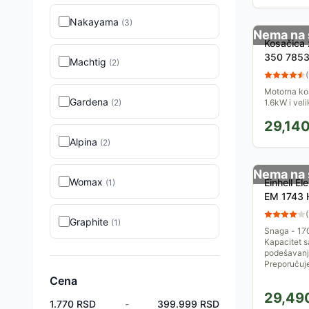
Nakayama
(
3
)
Nema na 
Kosačica 
350 785
Machtig
(
2
)
(
Motorna ko
Gardena
(
2
)
1.6kW i ve
POdešavanj
29,14
gorivo koris
Alpina
(
2
)
Nema na 
Womax
Einhell El
(
1
)
EM 1743
(
Graphite
(
1
)
Snaga - 170
Kapacitet s
podešavanje
Preporučuje
Cena
29,49
1.770
RSD
-
399.999
RSD