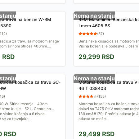
stanju
Nema na stanju
za travu na benzin W-BM
REM Maschinen Benzinska k
35390
Lmem 4605 BS
112
)
(
57
)
sačica za travu sa motorom snage
Benzinska kosačica sa motorom s
likom širinom otkosa 406mm.
Visina košenja je podesiva u osam 
e visine otkosa 25-50mm. Kao
rasponu od 30 do 80mm.
0
RSD
29,299
RSD
ti bezolovni...
stanju
Nema na stanju
ektrična kosačica za travu GC-
Motorna kosačica za travu Vi
 HW
46 T 038403
15
)
(
155
)
0 W. Širina rezanja - 43cm.
Motorna kosačica za košenje trav
abirne kutije - 52 L. Centralno
dolazi sa T475 OHV motorom radn
 visine košenja u 6 nivoa.
139 cm&#179;. Prečnik otkosa je 4
 se za travnjake...
otkosa se može...
0
RSD
29,499
RSD