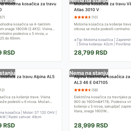
stanju
Nema na stanju
a motorna kosačica za travu
Motorna kosačica za travu Vi
0
Atlas 3010 V
57
)
(
10
)
hodna kosačica sa 4-taktnim
Motorna kosačica za košenje trave
m snage 1800W (2.4KS). Visina
otkosa se može podesiti centralno 
entralno podesiva u 5 nivoa, u
od 25 do 70 mm. Moćan motor pok
 25 do 65mm.
noževe koji zahvataju...
◈
Tip: Motorna kosačica | Zapremi
| Širina košenja: 42cm | Površin
9
RSD
28,799
RSD
stanju
Nema na stanju
osačica za travu Alpina AL5
Alpina Električna kosačica za
AL3 46 E 047105
12
)
(
58
)
ačica za košenje trave. Visina
Električna kosačica za travnjake p
ože podesiti u 6 nivoa. Moćan
900 do 1600m&#178;. Podesiva vi
će noževe koji zahvataju širinu od
košenja u 5 nivoa, sakupljač zapr
ena trava...
litara, snaga 1600W...
rna kosačica | Motor: ST 120 OHV |
9kW | Radni zahvat: 49cm
9
RSD
28,999
RSD