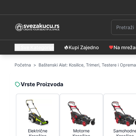
Sve Kategorije
Kupi Zajedno
Na mrež
Početna
>
Baštenski Alat: Kosilice, Trimeri, Testere i Oprema
Vrste Proizvoda
Električne
Motorne
Samohodn
Kosačice
Kosačice
Kosačice