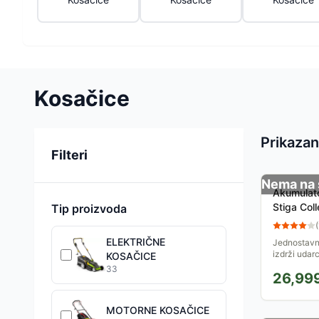
Kosačice
Prikazan
Sortiranje
Filteri
Nema na 
Akumulato
Stiga Col
Tip proizvoda
(
ELEKTRIČNE
Jednostavna
izdrži udarc
KOSAČICE
Collector 1
33
26,99
jednostavan
MOTORNE KOSAČICE