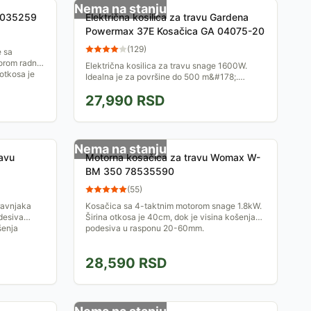
Nema na stanju
 035259
Električna kosilica za travu Gardena
Powermax 37E Kosačica GA 04075-20
(
129
)
e sa
orom radne
Električna kosilica za travu snage 1600W.
otkosa je
Idealna je za površine do 500 m&#178;.
Podesiva visina košenja. Odličan izbor za
27,990
RSD
redovno održavanje Vašeg...
Nema na stanju
ravu
Motorna kosačica za travu Womax W-
BM 350 78535590
(
55
)
ravnjaka
Kosačica sa 4-taktnim motorom snage 1.8kW.
desiva
Širina otkosa je 40cm, dok je visina košenja
šenja
podesiva u rasponu 20-60mm.
28,590
RSD