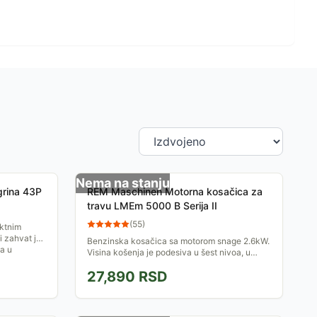
Nema na stanju
grina 43P
REM Maschinen Motorna kosačica za
travu LMEm 5000 B Serija II
(
55
)
aktnim
 zahvat je
Benzinska kosačica sa motorom snage 2.6kW.
a u
Visina košenja je podesiva u šest nivoa, u
rasponu od 25 do 75mm, dok je širina otkosa
27,890
RSD
51cm.