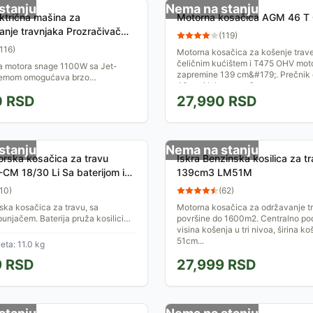
stanju
Nema na stanju
ktrična mašina za
Motorna kosačica AGM 46 T
anje travnjaka Prozračivač
(
119
)
0 060088A100
116
)
Motorna kosačica za košenje trav
čeličnim kućištem i T475 OHV mot
a motora snage 1100W sa Jet-
zapremine 139 cm&#179;. Prečnik 
stemom omogućava brzo
46 cm i lako se može...
je travnjaka bez da se uređaj
0
RSD
27,990
RSD
vom.
stanju
Nema na stanju
rska kosačica za travu
Iskra Benzinska kosilica za t
E-CM 18/30 Li Sa baterijom i
139cm3 LM51M
10
)
(
62
)
ka kosačica za travu, sa
Motorna kosačica za održavanje t
punjačem. Baterija pruža kosilici
površine do 1600m2. Centralno po
.500 obr/min, i uz širinu košenja od
visina košenja u tri nivoa, širina ko
ručuje...
51cm...
ta: 11.0 kg
9
RSD
27,999
RSD