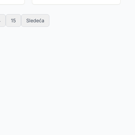
4
15
Sledeća