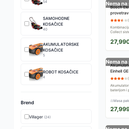
54
Nema na 
Bosch Ele
provetrav
SAMOHODNE
AVR 110
(
KOSAČICE
Kombinacij
40
Collect si
provetravan
27,99
napuni tra
AKUMULATORSKE
KOSAČICE
5
Nema na 
Akumulato
Einhell G
ROBOT KOSAČICE
punjačem
4
(
Akumulators
baterijom i 
brzinu do 3
30 cm prepo
⚖
Masa pake
Brend
27,99
Villager
(
24
)