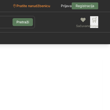
Pratite narudžbenicu
Prijava
Registracija
❤️
🛒
Pretraži
Sačuvano
Korpa
g