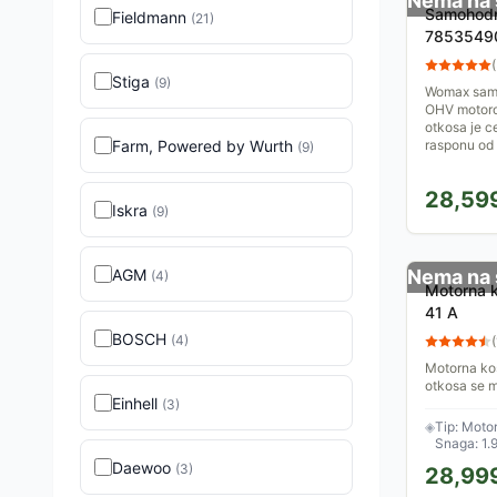
Nema na 
Samohodn
Fieldmann
(
21
)
7853549
(
Stiga
(
9
)
Womax samo
OHV motoro
otkosa je c
Farm, Powered by Wurth
rasponu od
(
9
)
28,59
Iskra
(
9
)
AGM
Nema na 
(
4
)
Motorna k
41 A
BOSCH
(
4
)
(
Motorna kos
otkosa se m
Einhell
motor pokre
(
3
)
49cm. Pokoš
◈
Tip: Moto
Snaga: 1.
Daewoo
(
3
)
28,99