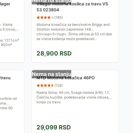
Nema na stanju
llager
Villager motorna kosilica za travu VS
53 023804
(
185
)
. Visina
Motorna kosačica sa benzinskim Briggs and
u 6 nivoa,
Stratton motorom zapremine 148
reće
cm<sup>3</sup>. Širina otkosa je 53 cm dok
se visina košenja može podešavati...
na: 127.1cm³
a: 800m²
28,900
RSD
Nema na stanju
 travu
MTD Motorna kosačica 46PO
(
126
)
Radna širina: 46 cm, Snaga motora (kW): 1.7,
Čelično kućište, podešavanje visine otkosa,
ovršine od
korpa za travu
sina
emine 60
29,099
RSD