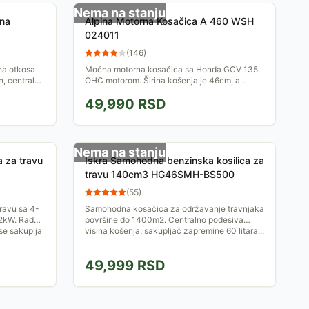
Nema na stanju
na
Alpina Motorna Kosačica A 460 WSH
024011
(
146
)
na otkosa
Moćna motorna kosačica sa Honda GCV 135
, centralno
OHC motorom. Širina košenja je 46cm, a
voa
visina košenja se podešava u 5 nivoa, u
49,990
RSD
rasponu 27 - 80 mm. Ima...
Nema na stanju
 za travu
Iskra Samohodna benzinska kosilica za
travu 140cm3 HG46SMH-BS500
(
55
)
ravu sa 4-
Samohodna kosačica za održavanje travnjaka
2kW. Radni
površine do 1400m2. Centralno podesiva
se sakuplja
visina košenja, sakupljač zapremine 60 litara...
49,999
RSD