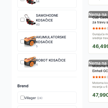
54
Nema na 
SAMOHODNE
Cub Cade
KOSAČICE
za travu
40
(
Gurajuća mo
AKUMULATORSKE
srednje tra
KOSAČICE
visina koše
46,49
nivoa, korpa
5
ROBOT KOSAČICE
Nema na 
4
Motorna b
Einhell 
(
Motorna ko
Brend
rezanja u 6
travnjaka d
47,99
snage 2,7kW,
Villager
(
24
)