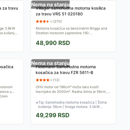
Nema na stanju
 za travu
Villager samohodna motorna kosilica
za travu VRS 51 020180
(
270
)
age 3.8kW
Motorna kosačica sa benzinskim Briggs and
ina košenja
Stratton motorom zapremine 190
h nivoa od
cm<sup>3</sup>. Širina otkosa je 51 cm dok
48,990
RSD
se visina košenja može podešavati...
Nema na stanju
osačica
Fieldmann Samohodna motorna
kosačica za travu FZR 5611-B
(
13
)
motorom
OHV motor od 196cm³ može lako kositi
esiva u
travnjake do 2000m². Radna širina je 56cm, a
 80mm
visina košenja se može centralno podesiti u 6
nivoa. Ima korpu...
◈
Tip: Samohodna motorna kosačica | Širina
košenja: 56cm | Snaga motora: 3.5kW
(196cc) | Vreća: 75 lit.
49,299
RSD