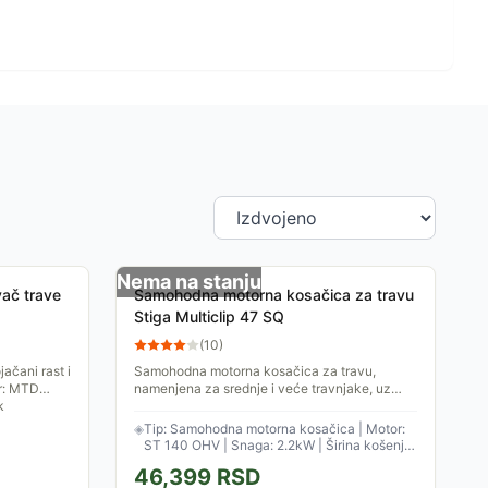
Nema na stanju
vač trave
Samohodna motorna kosačica za travu
Stiga Multiclip 47 SQ
(
10
)
ačani rast i
Samohodna motorna kosačica za travu,
or: MTD
namenjena za srednje i veće travnjake, uz
k
širinu košenja od 46cm. Sopstveni pogon
olakšava košenje na većim...
◈
Tip: Samohodna motorna kosačica | Motor:
ST 140 OHV | Snaga: 2.2kW | Širina košenja:
46cm
46,399
RSD