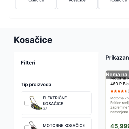
Kosačice
Prikazan
Sortiranje
Filteri
Nema na 
Motorna k
460 P Bla
Tip proizvoda
(
ELEKTRIČNE
Motorna kos
Edition seri
KOSAČICE
zapremine 1
33
namenjena j
45,99
MOTORNE KOSAČICE