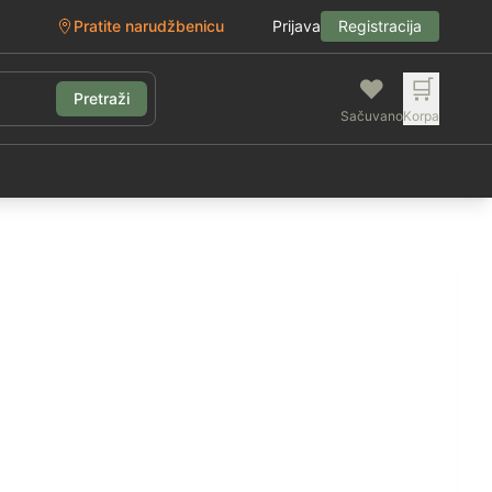
Pratite narudžbenicu
Prijava
Registracija
❤️
🛒
Pretraži
Sačuvano
Korpa
g