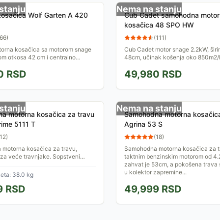
stanju
Nema na stanju
osačica Wolf Garten A 420
Cub Cadet samohodna motor
kosačica 48 SPO HW
66
)
(
111
)
orna kosačica sa motorom snage
Cub Cadet motor snage 2.2kW, širi
nom otkosa 42 cm i centralno
48cm, učinak košenja oko 850m2/h
isinom otkosa u 6 nivoa u rasponu
podešavanje visine košenja u 6 ni
0
RSD
49,980
RSD
,2 cm.
stanju
Nema na stanju
a motorna kosačica za travu
Samohodna motorna kosačica
Prime 5111 T
Agrina 53 S
12
)
(
18
)
motorna kosačica za travu,
Samohodna motorna kosačica za t
za veće travnjake. Sopstveni
taktnim benzinskim motorom od 4.
šava košenje na većim površinama
zahvat je 53cm, a pokošena trava 
a nagibom....
u kolektor zapremine...
eta: 38.0 kg
9
RSD
49,999
RSD