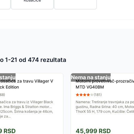
o 1-
21
od
474
rezultata
 proizvoda
stanju
Nema na stanju
osačica za travu Villager V
Motorni provetrivač-prozrači
ck Edition
MTD VG40BM
68
)
(
181
)
ačica za travu iz Villager Black
Namena: Tretiranje travnjaka za poj
je. Ima Briggs & Stratton motor
gustinu, Radna širina: 40 cm, Mot
25ccm. Širina košenja je 46cm,
ThorX 55 H, 179 ccm, Kućište: Čeli
e za...
9
RSD
45,999
RSD