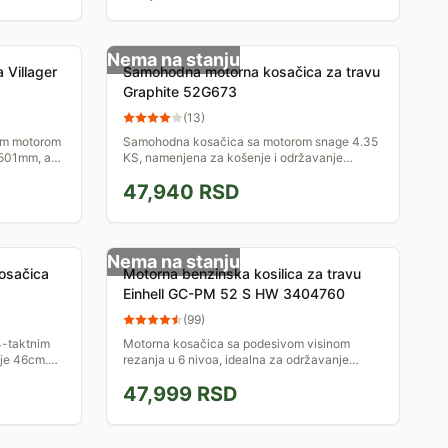
Nema na stanju
Villager
Samohodna motorna kosačica za travu
Graphite 52G673
(
13
)
im motorom
Samohodna kosačica sa motorom snage 4.35
 501mm, a
KS, namenjena za košenje i održavanje
tralno
travnjaka. Visina košenja je centralno
47,940
RSD
podesiva u osam pozicija, u...
Nema na stanju
osačica
Motorna benzinska kosilica za travu
Einhell GC-PM 52 S HW 3404760
(
99
)
-taktnim
Motorna kosačica sa podesivom visinom
 je 46cm.
rezanja u 6 nivoa, idealna za održavanje
va u 9
travnjaka do 1800 m&#178;. 4-taktni motor
47,999
RSD
snage 2,8kW, širina reza...