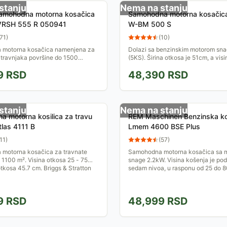
stanju
Nema na stanju
Samohodna motorna kosačica
Samohodna motorna kosačica
 VRSH 555 R 050941
W-BM 500 S
71
)
(
10
)
motorna kosačica namenjena za
Dolazi sa benzinskim motorom sn
 travnjaka površine do 1500
(5KS). Širina otkosa je 51cm, a vis
ntralno postavljen prednji točak
se centralno podešava u 7 različiti
9
RSD
48,390
RSD
ako skretanje i...
2.5 do 7.5 cm....
stanju
Nema na stanju
 motorna kosilica za travu
REM Maschinen Benzinska k
tlas 4111 B
Lmem 4600 BSE Plus
11
)
(
57
)
motorna kosačica za travnate
Samohodna motorna kosačica sa 
 1100 m². Visina otkosa 25 - 75
snage 2.2kW. Visina košenja je pod
otkosa 45.7 cm. Briggs & Stratton
sedam nivoa, u rasponu od 25 do
9
RSD
48,999
RSD