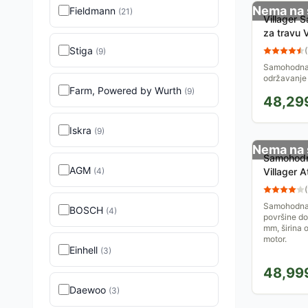
Nema na 
Fieldmann
(
21
)
Villager 
za travu
Stiga
(
(
9
)
Samohodna 
održavanje
m&#178;. Ce
Farm, Powered by Wurth
(
9
)
48,29
omogućava l
Iskra
(
9
)
Nema na 
Samohodna
AGM
(
4
)
Villager A
(
Samohodna 
BOSCH
(
4
)
površine do
mm, širina 
motor.
Einhell
(
3
)
48,99
Daewoo
(
3
)