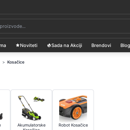
ama
Noviteti
Sada na Akciji
Brendovi
Blo
>
Kosačice
e
Akumulatorske
Robot Kosačice
Kosačice