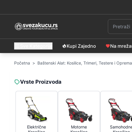
Sve Kategorije
Kupi Zajedno
Na mrež
Početna
>
Baštenski Alat: Kosilice, Trimeri, Testere i Oprema
Vrste Proizvoda
Električne
Motorne
Samohodn
Kosačice
Kosačice
Kosačice