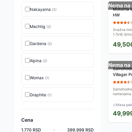
Nema na 
Motorna k
Nakayama
(
3
)
HW
(
Machtig
(
2
)
Snažna mot
1.7kW, širi
podesivom v
Gardena
49,50
(
2
)
od 2,8 do 9
Alpina
(
2
)
Nema na 
Samohodn
Villager 
Womax
(
1
)
(
Samohodna 
namenjena 
Graphite
(
1
)
pogon olak
i terenima s
⚖
Masa pak
49,99
Cena
1.770
RSD
-
399.999
RSD