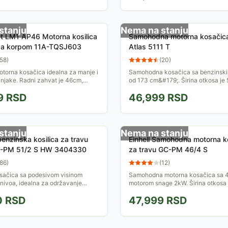
stanju
Nema na stanju
t LM1 AP46 Motorna kosilica
Samohodna motorna kosačica 
 sa korpom 11A-TQSJ603
Atlas 5111 T
58
)
(
20
)
torna kosačica idealna za manje i
Samohodna kosačica sa benzinsk
vnjake. Radni zahvat je 46cm,
od 173 cm&#179;. Širina otkosa je
nja se centralno podešava u šest
visina košenja se lako se može cen
9
RSD
46,999
RSD
...
podesiti u 7 različitih...
stanju
Nema na stanju
enzinska kosilica za travu
Einhell Samohodna motorna k
GC-PM 51/2 S HW 3404330
za travu GC-PM 46/4 S
86
)
(
12
)
sačica sa podesivom visinom
Samohodna motorna kosačica sa 4
 nivoa, idealna za održavanje
motorom snage 2kW. Širina otkosa
o 1800 m&#178;. 4-taktni motor
Visina košenja je centralno podesi
0
RSD
47,999
RSD
 širina reza...
nivoa. Preporučuje se za...