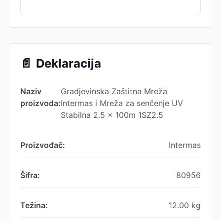
📄
Deklaracija
Naziv
Gradjevinska Zaštitna Mreža
proizvoda:
Intermas i Mreža za senčenje UV
Stabilna 2.5 x 100m 1SZ2.5
Proizvođač:
Intermas
Šifra:
80956
Težina:
12.00
kg