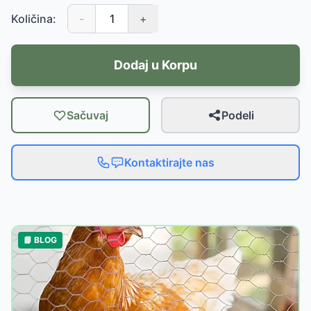
Količina:
-
+
Dodaj u Korpu
Sačuvaj
Podeli
Kontaktirajte nas
📘 BLOG