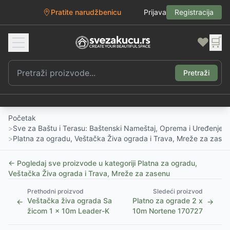
Pratite narudžbenicu
Prijava
Registracija
❤️
🛒
Pretraži
Početak
>
Sve za Baštu i Terasu: Baštenski Nameštaj, Oprema i Uređenje D
>
Platna za ogradu, Veštačka Živa ograda i Trava, Mreže za zase
← Pogledaj sve proizvode u kategoriji
Platna za ogradu,
Veštačka Živa ograda i Trava, Mreže za zasenu
Prethodni proizvod
Sledeći proizvod
Veštačka živa ograda Sa
Platno za ograde 2 x
←
→
žicom 1 x 10m Leader-K
10m Nortene 170727