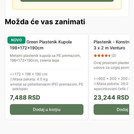
Možda će vas zanimati
NOVO
Venturo Green Plastenik Kupola
Plastenik - Konstrukc
198x172x190cm
3 x 2 m Venturo
Metalni plastenik kupola sa PE premazom,
(
2
)
198x172x190cm, zelena boja
Ovaj prostrani plastenik
uslove za uzgoj povrća,
cele godine. Sa dimenz
↔
172 × 198 × 190 cm
nudi optimalan prostor za
↔
600 × 300 × 200 cm
⚖
Masa paketa: 4.0 kg
⚖
Masa paketa: 36.0 kg
◈
metal sa polietilenskim (PE) premazom, PE
poklopac
◈
pocinkovani čelik / PE
7,488
RSD
23,244
RSD
Dodaj u korpu
Dodaj u 