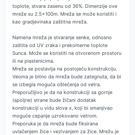
toplote, stvara zasenu od 36%. Dimenzije ove
mreže su 2.5x100m. Mreža se može koristiti i
kao gradjevinska zaštitna mreža.
Namena mreža je stvaranje senke, odnosno
zaštita od UV zraka i prekomerne toplote
Sunca. Može se koristiti na otvorenom prostoru
ili na plastenicima.
Mreža se postavlja na postojeću konstrukciju.
Veoma je bitno da mreža bude zategnuta, da bi
se izbegla moguća oštećenja od vetra.
Preporučljivo je da na konstrukciji sa gornje
(spoljne) strane bude žičani dodatak
konstrukciji u vidu slova x, koji bi smanjivao
moguće cepanje uzrokovano vetrom.
Preporuka je da mreža bude fiksirana
uvlačenjem žice i vezivanjem za žice. Mrežu je