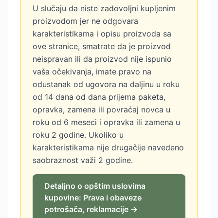
U slučaju da niste zadovoljni kupljenim
proizvodom jer ne odgovara
karakteristikama i opisu proizvoda sa
ove stranice, smatrate da je proizvod
neispravan ili da proizvod nije ispunio
vaša očekivanja, imate pravo na
odustanak od ugovora na daljinu u roku
od 14 dana od dana prijema paketa,
opravka, zamena ili povraćaj novca u
roku od 6 meseci i opravka ili zamena u
roku 2 godine. Ukoliko u
karakteristikama nije drugačije navedeno
saobraznost važi 2 godine.
Detaljno o opštim uslovima
kupovine: Prava i obaveze
potrošača, reklamacije →