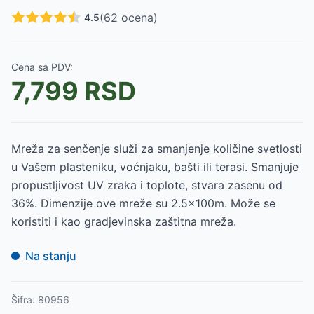
(
62
ocena)
4.5
Cena sa PDV:
7,799
RSD
Mreža za senčenje služi za smanjenje količine svetlosti
u Vašem plasteniku, voćnjaku, bašti ili terasi. Smanjuje
propustljivost UV zraka i toplote, stvara zasenu od
36%. Dimenzije ove mreže su 2.5x100m. Može se
koristiti i kao gradjevinska zaštitna mreža.
Na stanju
Šifra:
80956