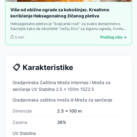
Više od obične ograde za kokošinjac. Kreativno
korišćenje Heksagonalnog žičanog pletiva
Heksagonalno pletivo je "švajcarski nož" za svako domaćinstvo.
Saznajte kako da iskoristite "zečju žicu" za sigurnu ogradu, čvrstu
armaturu u građevini ili moderne dekoracije u enterijeru. Pronađite
⏱️
5
min
Pročitaj više →
savete za montažu i najbolju ponudu pocinkovanih mreža na Sve
Za Kuću.
📋
Karakteristike
Gradjevinska Zaštitna Mreža Intermas i Mreža za
senčenje UV Stabilna 2.5 x 100m 1SZ2.5
Gradjevinska zaštitna mreža ili Mreža za senčenje
Dimenzije
2.5 x 100 m
Zasena
36%
UV Stabilna