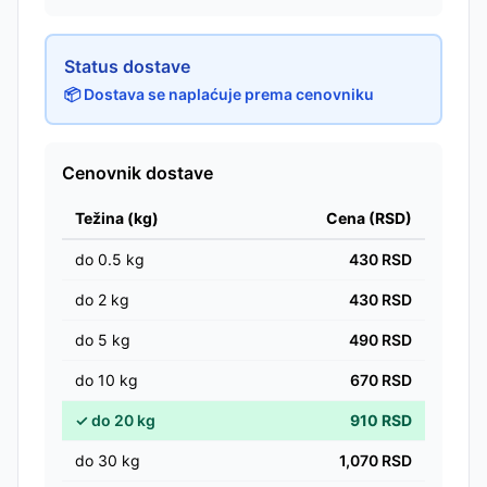
Status dostave
📦 Dostava se naplaćuje prema cenovniku
Cenovnik dostave
Težina (kg)
Cena (RSD)
do
0.5
kg
430
RSD
do
2
kg
430
RSD
do
5
kg
490
RSD
do
10
kg
670
RSD
✓
do
20
kg
910
RSD
do
30
kg
1,070
RSD