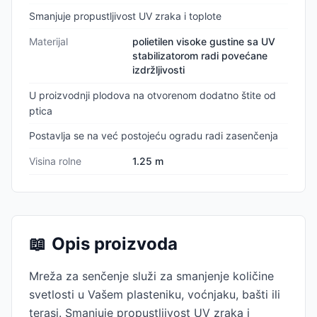
Smanjuje propustljivost UV zraka i toplote
Materijal
polietilen visoke gustine sa UV
stabilizatorom radi povećane
izdržljivosti
U proizvodnji plodova na otvorenom dodatno štite od
ptica
Postavlja se na već postojeću ogradu radi zasenčenja
Visina rolne
1.25 m
📖
Opis proizvoda
Mreža za senčenje služi za smanjenje količine
svetlosti u Vašem plasteniku, voćnjaku, bašti ili
terasi. Smanjuje propustljivost UV zraka i