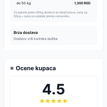
do
50
kg
1,300
RSD
Za pakete preko 50kg dostava se obračunava: cena za
50kg + cena za ostatak prema cenovniku
Brza dostava
Dostavu vrši kurirska služba
⭐
Ocene kupaca
4.5