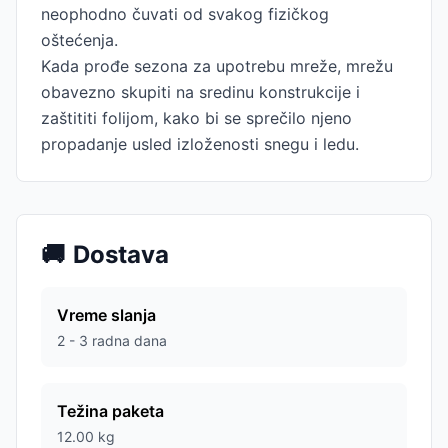
neophodno čuvati od svakog fizičkog
oštećenja.
Kada prođe sezona za upotrebu mreže, mrežu
obavezno skupiti na sredinu konstrukcije i
zaštititi folijom, kako bi se sprečilo njeno
propadanje usled izloženosti snegu i ledu.
🚚
Dostava
Vreme slanja
2 - 3 radna dana
Težina paketa
12.00
kg