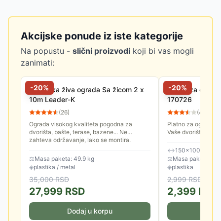
Akcijske ponude iz iste kategorije
Na popustu -
slični proizvodi
koji bi vas mogli
zanimati:
-
20
%
-
20
%
Veštačka živa ograda Sa žicom 2 x
Platno za ograd
10m Leader-K
170726
(
26
)
(
498
)
Ograda visokog kvaliteta pogodna za
Platno za ograde ko
dvorišta, bašte, terase, bazene... Ne
Vaše dvorište i ter
zahteva održavanje, lako se montira.
već Vas i štite od U
Dimenzije: 2x10m.
pogleda. Dimenzije.
↔
150×1000 cm
⚖
Masa paketa: 49.9 kg
⚖
Masa paketa: 1.9
◈
plastika / metal
◈
plastika
35,000
RSD
2,999
RSD
27,999
RSD
2,399
RSD
Dodaj u korpu
Doda