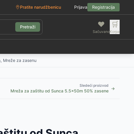
Pratite narudžbenicu
Prijava
Registracija
❤️
🛒
Pretraži
Sačuvano
Korpa
g
a, Mreže za zasenu
Sledeći proizvod
→
Mreža za zaštitu od Sunca 5.5x50m 50% zasene
aštitu od Sunca