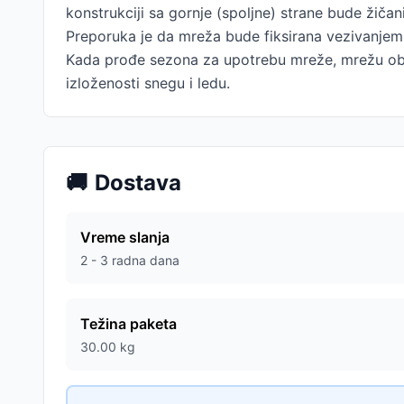
konstrukciji sa gornje (spoljne) strane bude žiča
Preporuka je da mreža bude fiksirana vezivanjem
Kada prođe sezona za upotrebu mreže, mrežu obave
izloženosti snegu i ledu.
🚚
Dostava
Vreme slanja
2 - 3 radna dana
Težina paketa
30.00
kg