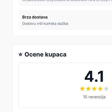
Brza dostava
Dostavu vrši kurirska služba
⭐
Ocene kupaca
4.1
10
recenzija