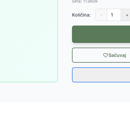
Šifra:
113609
Količina:
-
+
Sačuvaj