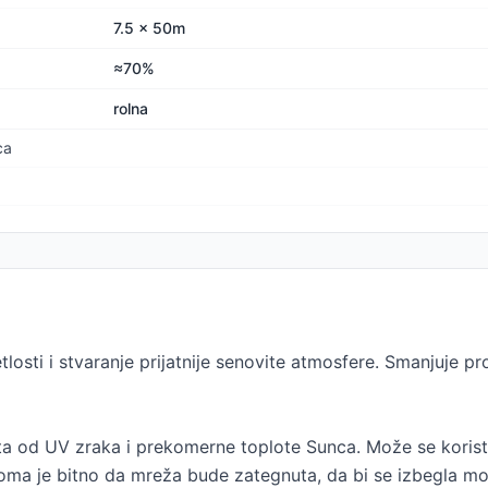
7.5 x 50m
≈70%
rolna
ca
losti i stvaranje prijatnije senovite atmosfere. Smanjuje pr
 od UV zraka i prekomerne toplote Sunca. Može se koristit
oma je bitno da mreža bude zategnuta, da bi se izbegla mo