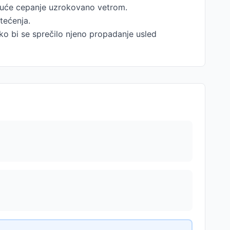
moguće cepanje uzrokovano vetrom.
tećenja.
ko bi se sprečilo njeno propadanje usled