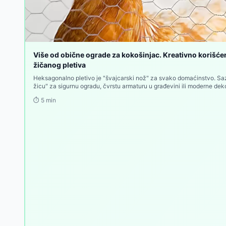
Platno za ograde 1.5 x 100m 170725/100
-
12990
RS
Veštački Bršljen 1 x 2 m Na Harmonika Konstrukciji
Veštačka trava D18mm 2x3m
-
7599
RSD
Veštačka trava D18mm 2x5m
-
12499
RSD
Veštačka trava D18mm 2x7m
-
17199
RSD
Više od obične ograde za kokošinjac. Kreativno korišć
Veštačka trava D18mm 2x10m
žičanog pletiva
-
24199
RSD
Veštačka trava D28mm 2x10m
-
28699
RSD
Heksagonalno pletivo je "švajcarski nož" za svako domaćinstvo. Sazn
žicu" za sigurnu ogradu, čvrstu armaturu u građevini ili moderne deko
Veštačka trava D28mm 2x7m
-
20499
RSD
savete za montažu i najbolju ponudu pocinkovanih mreža na Sve Za
⏱️
5
min
Veštačka trava D28mm 2x5m
-
14790
RSD
Veštačka trava D28mm 2x3m
-
9190
RSD