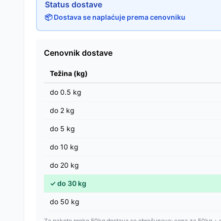
Status dostave
📦 Dostava se naplaćuje prema cenovniku
Cenovnik dostave
Težina (kg)
do
0.5
kg
do
2
kg
do
5
kg
do
10
kg
do
20
kg
✓
do
30
kg
do
50
kg
Za pakete preko 50kg dostava se obračunava: cena za 50kg + 