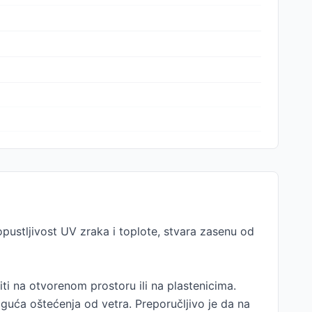
opustljivost UV zraka i toplote, stvara zasenu od
i na otvorenom prostoru ili na plastenicima.
guća oštećenja od vetra. Preporučljivo je da na