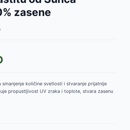
0% zasene
)
D
smanjenje količine svetlosti i stvaranje prijatnije
je propustljivost UV zraka i toplote, stvara zasenu