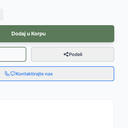
Dodaj u Korpu
Podeli
Kontaktirajte nas