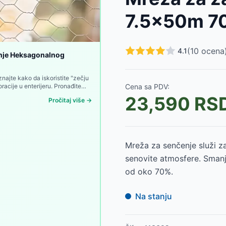
D
7.5x50m 7
-
2550
RSD
(
10
ocena
4.1
enje Heksagonalnog
ajte kako da iskoristite "zečju
racije u enterijeru. Pronađite
Cena sa PDV:
 Kuću.
23,590
RS
Pročitaj više →
Mreža za senčenje služi za 
senovite atmosfere. Smanju
od oko 70%.
Na stanju