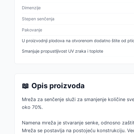
Dimenzije
Stepen senčenja
Pakovanje
U proizvodnji plodova na otvorenom dodatno štite od pti
Smanjuje propustljivost UV zraka i toplote
📖
Opis proizvoda
Mreža za senčenje služi za smanjenje količine svet
oko 70%.
Namena mreža je stvaranje senke, odnosno zaštita
Mreža se postavlja na postojeću konstrukciju. Ve