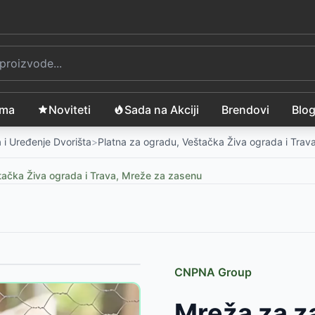
ama
Noviteti
Sada na Akciji
Brendovi
Blo
 i Uređenje Dvorišta
>
Platna za ogradu, Veštačka Živa ograda i Trav
tačka Živa ograda i Trava, Mreže za zasenu
CNPNA Group
488
RSD
Mreža za z
ro
-
23244
RSD