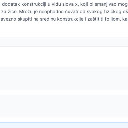
ni dodatak konstrukciji u vidu slova x, koji bi smanjivao 
 za žice. Mrežu je neophodno čuvati od svakog fizičkog oš
zno skupiti na sredinu konstrukcije i zaštititi folijom, ka