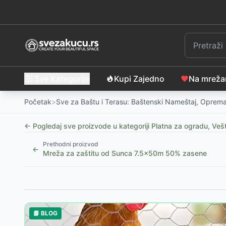
Sve Kategorije
Kupi Zajedno
Na mrež
Početak
>
Sve za Baštu i Terasu: Baštenski Nameštaj, Oprema
← Pogledaj sve proizvode u kategoriji
Platna za ogradu, Veš
Prethodni proizvod
←
Mreža za zaštitu od Sunca 7.5x50m 50% zasene
Slični proizvodi
Venturo Green Plastenik Kupola 198x172x190cm
-
7
📘 BLOG
Plastenik - Konstrukcija i Mreža - 6 x 3 x 2 m Ventu