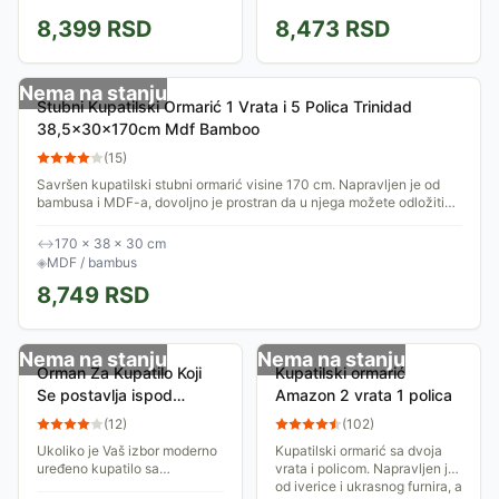
brušenje ruba stakla.
zatim poliesterskom
8,399
RSD
8,473
RSD
Dimenzije 39x54x17cm.
podlogom koja se nanosi u
Omogućava korišćenje
više slojeva i završno farba
prostora iza ogledala
poliuretanskom bojom...
Nema na stanju
Stubni Kupatilski Ormarić 1 Vrata i 5 Polica Trinidad
38,5x30x170cm Mdf Bamboo
(
15
)
Savršen kupatilski stubni ormarić visine 170 cm. Napravljen je od
bambusa i MDF-a, dovoljno je prostran da u njega možete odložiti
većinu kupatilskog...
↔
170 × 38 × 30 cm
◈
MDF / bambus
8,749
RSD
Nema na stanju
Nema na stanju
Orman Za Kupatilo Koji
Kupatilski ormarić
Se postavlja ispod
Amazon 2 vrata 1 polica
Lavaboa - Tendance
(
12
)
(
102
)
Stockholm
Ukoliko je Vaš izbor moderno
Kupatilski ormarić sa dvoja
uređeno kupatilo sa
vrata i policom. Napravljen je
praktičnim nameštajem za
od iverice i ukrasnog furnira, a