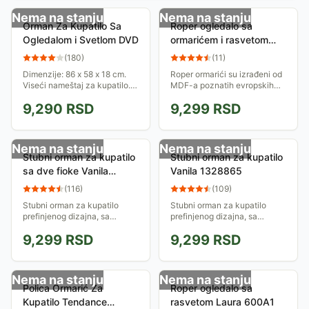
Nema na stanju
Nema na stanju
Orman Za Kupatilo Sa
Roper ogledalo sa
Ogledalom i Svetlom DVD
ormarićem i rasvetom
Classic 650A3
(
180
)
(
11
)
Dimenzije: 86 x 58 x 18 cm.
Roper ormarići su izrađeni od
Viseći nameštaj za kupatilo.
MDF-a poznatih evropskih
Komplet čine dva ormarića,
proizvođača, u najvišoj klasi
9,290
RSD
9,299
RSD
mini polica ispred ogledala,
kvaliteta
ogledalo i halogena sijalica....
Nema na stanju
Nema na stanju
Stubni orman za kupatilo
Stubni orman za kupatilo
sa dve fioke Vanila
Vanila 1328865
1328859
(
116
)
(
109
)
Stubni orman za kupatilo
Stubni orman za kupatilo
prefinjenog dizajna, sa
prefinjenog dizajna, sa
gornjim i donjim delom između
gornjim i donjim delom između
9,299
RSD
9,299
RSD
kojih se nalaze dve fioke.
kojih se nalazi fioka. Postoji
Postoji mogućnost kačenja
mogućnost kačenja ormana
ormana na zid ili...
na zid ili...
Nema na stanju
Nema na stanju
Polica Ormarić Za
Roper ogledalo sa
Kupatilo Tendance
rasvetom Laura 600A1