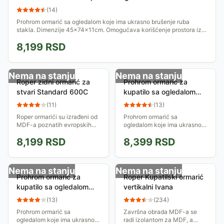
(
14
)
Prohrom ormarić sa ogledalom koje ima ukrasno brušenje ruba
stakla. Dimenzije 45x74x11cm. Omogućava korišćenje prostora iza
ogledala
8,199
RSD
Nema na stanju
Nema na stanju
Roper zidni ormarić za
Prohrom ormarić za
stvari Standard 600C
kupatilo sa ogledalom
08105
(
11
)
(
13
)
Roper ormarići su izrađeni od
Prohrom ormarić sa
MDF-a poznatih evropskih
ogledalom koje ima ukrasno
proizvođača u najvišoj klasi
brušenje ruba stakla.
8,199
RSD
8,399
RSD
kvaliteta.
Dimenzije krug Ø56cm x
11cm. Omogućava korišćenje
prostora iza ogledala
Nema na stanju
Nema na stanju
Prohrom ormarić za
Roper Kupatilski ormarić
kupatilo sa ogledalom
vertikalni Ivana
08101
(
13
)
(
234
)
Prohrom ormarić sa
Završna obrada MDF-a se
ogledalom koje ima ukrasno
radi izolantom za MDF, a