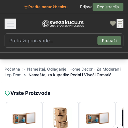
Pratite narudžbenicu
Prijava
Registracija
❤️
🛒
Pretraži
Početna
>
Nameštaj, Odlaganje i Home Decor - Za Moderan i
Lep Dom
>
Nameštaj za kupatila: Podni i Viseći Ormarići
Vrste Proizvoda