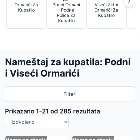
Ormarići Za
Podni Ormani
Viseći Zidni
Kupatilo
I Podne
Ormarići Za
Ku
Police Za
Kupatilo
N
Kupatilo
Nameštaj za kupatila: Podni
i Viseći Ormarići
Filteri
Sortiranje proizvoda
Prikazano 1-
21
od
285
rezultata