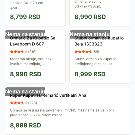
organizaciju i uštedu prostora,
dimenzije su mu
↔
60 × 30 × 70 cm
onda je ovaj ormarić iz
33x197x30cm.
◈
MDF
Tendance Stockholm...
8,799
RSD
8,990
RSD
Nema na stanju
Nema na stanju
Ormarić Za Kupatilo Sa
Stubni orman za kupatilo
Lavaboom D 607
Bela 1333323
(
216
)
(
88
)
Moderan dizajn, vrhunski
Stubni orman za kupatilo
kvalitet materijala,
prefinjenog dizajna, sa
maksimalana preciznost
gornjim i donjim delom između
8,990
RSD
8,999
RSD
izrade. Ormarić dolazi sa
kojih se nalazi fioka. Postoji
Idevit lavaboom koga
mogućnost kačenja ormana
karakteriše visoki kvalitet i...
na zid ili...
Nema na stanju
Roper Kupatilski ormarić vertikalni Ana
(
223
)
Obrada se vrši na najsavremenijim CNC mašinama sa velikom
preciznošću i kvalitetom izrade.
8,999
RSD