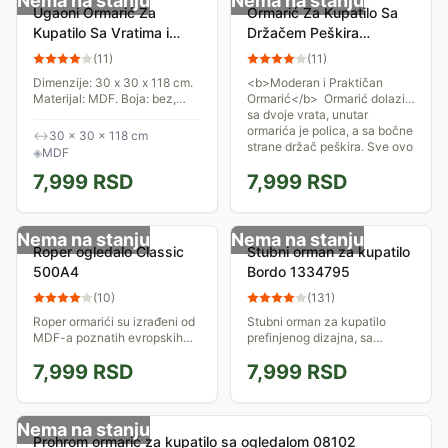
Nema na stanju
Nema na stanju
Ugaoni Ormarić Za
Ormarić Za Kupatilo Sa
Kupatilo Sa Vratima i
Držačem Peškira
Policom Stochklom
Tendance Acacia
(
11
)
(
11
)
30x30x118cm Mdf
Dimenzije: 30 x 30 x 118 cm.
<b>Moderan i Praktičan
Bambus Bela
Materijal: MDF. Boja: bez,
Ormarić</b> Ormarić dolazi
bela. Kolekcija: Stockholm.
sa dvoje vrata, unutar
Elementi za montiranje su
ormarića je polica, a sa bočne
↔
30 × 30 × 118 cm
ukljuceni u pakovanje. Brend:
strane držač peškira. Sve ovo
◈
MDF
Tendance.
upakovano je...
7,999
RSD
7,999
RSD
Nema na stanju
Nema na stanju
Roper ogledalo Classic
Stubni orman za kupatilo
500A4
Bordo 1334795
(
10
)
(
131
)
Roper ormarići su izrađeni od
Stubni orman za kupatilo
MDF-a poznatih evropskih
prefinjenog dizajna, sa
proizvođača, u najvišoj klasi
gornjim i donjim delom između
7,999
RSD
7,999
RSD
kvaliteta
kojih se nalazi fioka. Postoji
mogućnost kačenja ormana
na zid ili...
Nema na stanju
Prohrom ormarić za kupatilo sa ogledalom 08102