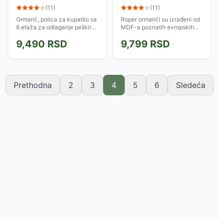
Acacia
(
11
)
(
11
)
Ormarić, polica za kupatilo sa
Roper ormarići su izrađeni od
6 etaža za odlaganje peškira,
MDF-a poznatih evropskih
kozmetike i ostalog pribora za
proizvođača u najvišoj klasi
9,490
RSD
9,799
RSD
kupatilo. Police su različitih
kvaliteta.
dubina, a jedan odeljak...
Prethodna
2
3
4
5
6
Sledeća