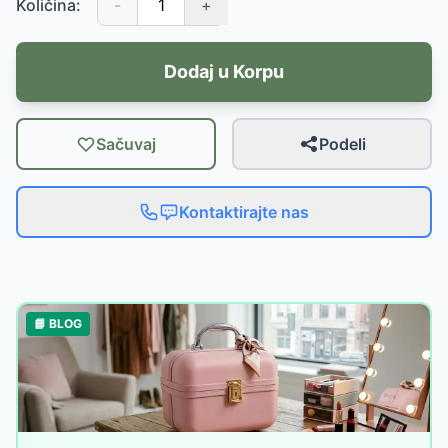
Količina:
-
+
Dodaj u Korpu
Sačuvaj
Podeli
Kontaktirajte nas
📘 BLOG