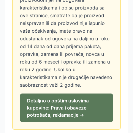
proizvodom jer ne odgovara
karakteristikama i opisu proizvoda sa
ove stranice, smatrate da je proizvod
neispravan ili da proizvod nije ispunio
vaša očekivanja, imate pravo na
odustanak od ugovora na daljinu u roku
od 14 dana od dana prijema paketa,
opravka, zamena ili povraćaj novca u
roku od 6 meseci i opravka ili zamena u
roku 2 godine. Ukoliko u
karakteristikama nije drugačije navedeno
saobraznost važi 2 godine.
Detaljno o opštim uslovima
kupovine: Prava i obaveze
potrošača, reklamacije →