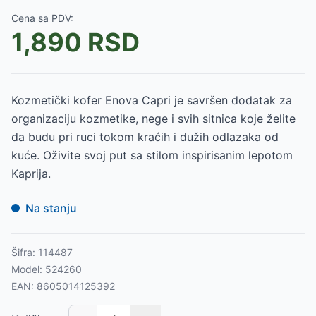
Cena sa PDV:
1,890
RSD
Kozmetički kofer Enova Capri je savršen dodatak za
organizaciju kozmetike, nege i svih sitnica koje želite
da budu pri ruci tokom kraćih i dužih odlazaka od
kuće. Oživite svoj put sa stilom inspirisanim lepotom
Kaprija.
Na stanju
Šifra:
114487
Model:
524260
EAN:
8605014125392