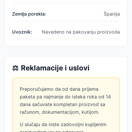
Zemlja porekla:
Španija
Uvoznik:
Navedeno na pakovanju proizvoda
⚖️
Reklamacije i uslovi
Preporučujemo da od dana prijema
paketa pa najmanje do isteka roka od 14
dana sačuvate kompletan proizvod sa
računom, dokumentacijom, kutijom.
U slučaju da niste zadovoljni kupljenim