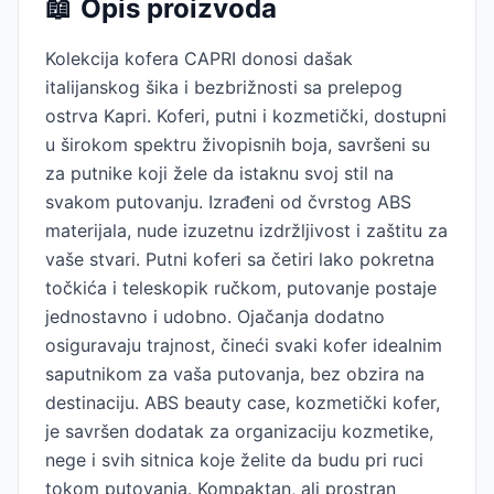
📖
Opis proizvoda
Kolekcija kofera CAPRI donosi dašak
italijanskog šika i bezbrižnosti sa prelepog
ostrva Kapri. Koferi, putni i kozmetički, dostupni
u širokom spektru živopisnih boja, savršeni su
za putnike koji žele da istaknu svoj stil na
svakom putovanju. Izrađeni od čvrstog ABS
materijala, nude izuzetnu izdržljivost i zaštitu za
vaše stvari. Putni koferi sa četiri lako pokretna
točkića i teleskopik ručkom, putovanje postaje
jednostavno i udobno. Ojačanja dodatno
osiguravaju trajnost, čineći svaki kofer idealnim
saputnikom za vaša putovanja, bez obzira na
destinaciju. ABS beauty case, kozmetički kofer,
je savršen dodatak za organizaciju kozmetike,
nege i svih sitnica koje želite da budu pri ruci
tokom putovanja. Kompaktan, ali prostran