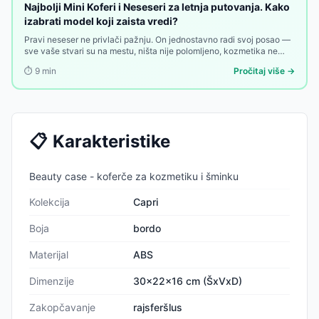
Najbolji Mini Koferi i Neseseri za letnja putovanja. Kako
izabrati model koji zaista vredi?
Pravi neseser ne privlači pažnju. On jednostavno radi svoj posao —
sve vaše stvari su na mestu, ništa nije polomljeno, kozmetika ne
curi. Ovaj vodič pomaže da ga pronađete.
⏱️
9
min
Pročitaj više →
📋
Karakteristike
Beauty case - koferče za kozmetiku i šminku
Kolekcija
Capri
Boja
bordo
Materijal
ABS
Dimenzije
30x22x16 cm (ŠxVxD)
Zakopčavanje
rajsferšlus