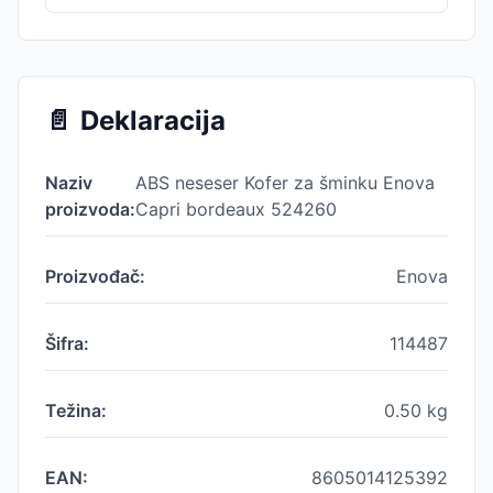
📄
Deklaracija
Naziv
ABS neseser Kofer za šminku Enova
proizvoda:
Capri bordeaux 524260
Proizvođač:
Enova
Šifra:
114487
Težina:
0.50
kg
EAN:
8605014125392