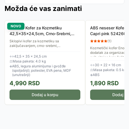
Možda će vas zanimati
NOVO
Soulima Kofer za Kozmetiku
ABS neseser Kofer 
42,5x35x24,5cm, Crno-Srebrni,
Capri pink 524260
Sklopivi
Sklopivi kofer za kozmetiku sa
(
1
)
zaključavanjem, crno-srebrni,
Kozmetički kofer Enova 
42,5x35x24,5cm.
dodatak za organizaciju
↔
42,5 × 35 × 24,5 cm
svih sitnica koje želite 
⚖
Masa paketa: 4.0 kg
tokom kraćih i dužih...
↔
30 × 22 × 16 cm
◈
ABS, legura aluminijuma i gvožđe
⚖
Masa paketa: 0.5 kg
(spoljašnji); poliester, EVA pena, MDF
(unutrašnji)
◈
ABS
4,990
RSD
1,890
RSD
Dodaj u korpu
Dodaj u 