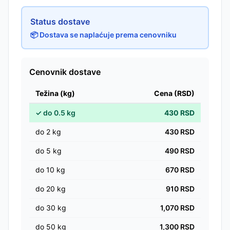
Status dostave
📦 Dostava se naplaćuje prema cenovniku
Cenovnik dostave
Težina (kg)
Cena (RSD)
✓
do
0.5
kg
430
RSD
do
2
kg
430
RSD
do
5
kg
490
RSD
do
10
kg
670
RSD
do
20
kg
910
RSD
do
30
kg
1,070
RSD
do
50
kg
1,300
RSD