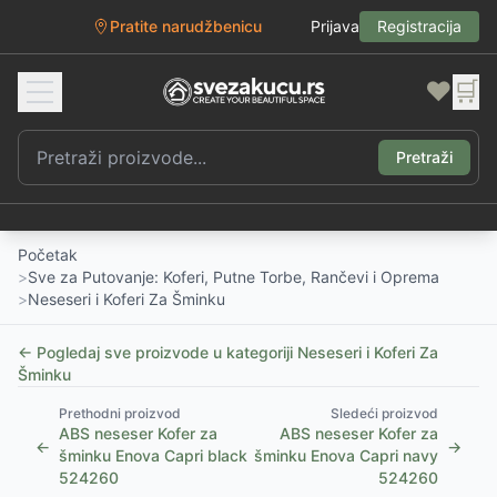
Pratite narudžbenicu
Prijava
Registracija
❤️
🛒
Pretraži
Početak
>
Sve za Putovanje: Koferi, Putne Torbe, Rančevi i Oprema
>
Neseseri i Koferi Za Šminku
← Pogledaj sve proizvode u kategoriji
Neseseri i Koferi Za
Šminku
Prethodni proizvod
Sledeći proizvod
ABS neseser Kofer za
ABS neseser Kofer za
←
→
šminku Enova Capri black
šminku Enova Capri navy
524260
524260