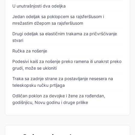
U unutrašnjosti dva odeljka
Jedan odeljak sa poklopcem sa rajsferšlusom i
mrežastim džepom sa rajsferšlusom
Drugi odeljak sa elastičnim trakama za pričvršćivanje
stvari
Ručka za nošenje
Podesivi kaiš za nošenje preko ramena ili unakrst preko
grudi, može se ukloniti
Traka sa zadnje strane za postavljanje nesesera na
teleskopsku ručku prtljaga
Odličan poklon za devojke i žene za rođendan,
godišnjicu, Novu godinu i druge prilike