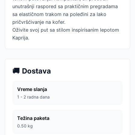
unutrašnji raspored sa praktičnim pregradama
sa elastičnom trakom na poleđini za lako
pričvršćivanje na kofer.
Oživite svoj put sa stilom inspirisanim lepotom
Kaprija.
🚚
Dostava
Vreme slanja
1 - 2 radna dana
Težina paketa
0.50
kg