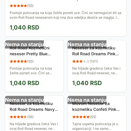
(
55
)
Postoje putovanja na koja želite poneti sve. Čini se nemoguće! Ali sa
ovim Roll Road neseserom koji ima dva odeljka desiće se magija. I
ne mora da...
1,040
RSD
Nema na stanju
Nema na stanju
Roll Road Kozmetični
Neseser za kozmetiku
neseser Pretty Blue
Roll Road Dreams Pink
42644
42544
(
55
)
(
101
)
Postoje putovanja na koja
Na hiljade gradova čeka Vas i
želite poneti sve. Čini se
ovaj Roll Road neseser, ne
nemoguće! Ali sa ovim Roll
samo da Vas ohrabri da ih
1,040
RSD
1,040
RSD
Road neseserom koji ima dva
otkrijete svojim motom:
odeljka desiće se magija. I ne
<i>mali snovi mogu postati
mora da...
odlične...
Nema na stanju
Nema na stanju
Neseser za kozmetiku
Movom Neseser za
Roll Road Dreams Navy
kozmetiku Confeti Pink
42444
31644
(
56
)
(
55
)
Na hiljade gradova čeka Vas i
Tajna uspeha putovanja je u
ovaj Roll Road neseser, ne
organizaciji. I ne samo