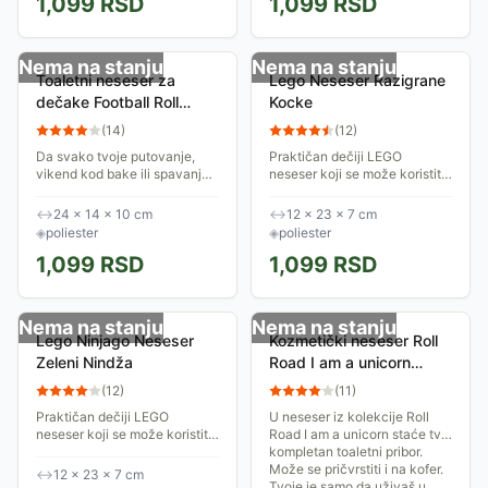
1,099
RSD
1,099
RSD
Nema na stanju
Nema na stanju
Toaletni neseser za
Lego Neseser Razigrane
dečake Football Roll
Kocke
Road 48844
(
14
)
(
12
)
Da svako tvoje putovanje,
Praktičan dečiji LEGO
vikend kod bake ili spavanje
neseser koji se može koristiti i
kod druga učini još
kao torbica. Ručka za
zabavnijim, tu je Roll Road
nošenje sa strane. Jedan
↔
24 × 14 × 10 cm
↔
12 × 23 × 7 cm
Football neseser u koji će
odeljak koji se zatvara
◈
poliester
◈
poliester
stati sva tvoja...
rasjferšlusom. Štampa...
1,099
RSD
1,099
RSD
Nema na stanju
Nema na stanju
Lego Ninjago Neseser
Kozmetički neseser Roll
Zeleni Nindža
Road I am a unicorn
40744
(
12
)
(
11
)
Praktičan dečiji LEGO
U neseser iz kolekcije Roll
neseser koji se može koristiti i
Road I am a unicorn staće tvoj
kao torbica. Ručka za
kompletan toaletni pribor.
nošenje sa strane. Jedan
Može se pričvrstiti i na kofer.
↔
12 × 23 × 7 cm
odeljak koji se zatvara
Tvoje je samo da uživaš u...