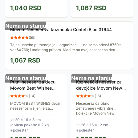
samo da Vas ohrabri da ih
odec&#769;e, vec&#769; i
1,040
RSD
1,067
RSD
otkrijete svojim motom:
toaletnog pribora. Kladite na
<i>mali snovi mogu postati
ovaj neseser sa dva odeljka
odlične...
da ćete sve u...
Nema na stanju
Movom Neseser za kozmetiku Confeti Blue 31644
(
55
)
Tajna uspeha putovanja je u organizaciji. I ne samo odec&#769;e,
vec&#769; i toaletnog pribora. Kladite na ovaj neseser sa dva
odeljka da ćete sve u...
1,067
RSD
Nema na stanju
Nema na stanju
Putni neseser za decu
Kozmetički neseser za
Movom Best Wishes
devojčice Movom New
purple 32145
Adventure 30845
(
14
)
(
15
)
MOVOM BEST WISHES dečiji
Neseser iz čarobno
neseser osmišljen je za
ženstvene i vibrantne
devojčice koje žele da
kolekcije Movom New
njihove kozmetičke i
Adventure je prostran i ima 2
↔
20 × 16 × 8 cm
higijenske potrepštine budu
džepa da super spakuješ svoj
⚖
Masa paketa: 0.2 kg
↔
26 × 16 × 12 cm
uredno organizovane tokom...
toaletni pribor kada ideš na...
◈
poliestar
◈
poliester