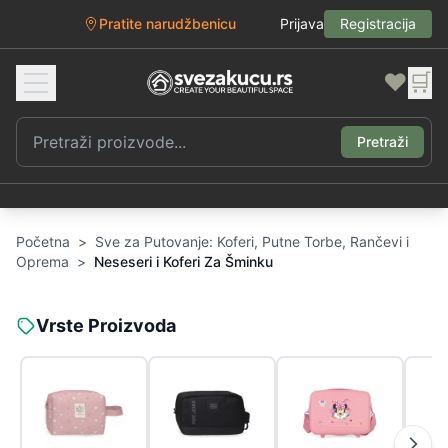
Pratite narudžbenicu
Prijava
Registracija
❤️
🛒
Pretraži
Početna
>
Sve za Putovanje: Koferi, Putne Torbe, Rančevi i
Oprema
>
Neseseri i Koferi Za Šminku
Vrste Proizvoda