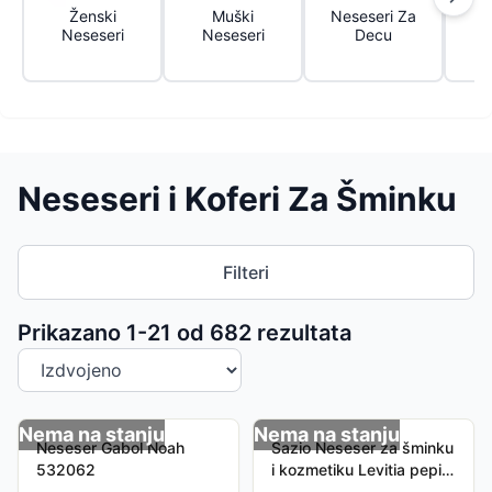
Ženski
Muški
Neseseri Za
K
Neseseri
Neseseri
Decu
Š
K
Neseseri i Koferi Za Šminku
Filteri
Sortiranje proizvoda
Prikazano 1-
21
od
682
rezultata
Nema na stanju
Nema na stanju
Neseser Gabol Noah
Sazio Neseser za šminku
532062
i kozmetiku Levitia pepito
500702