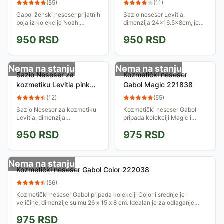
(
55
)
(
11
)
Gabol ženski neseser prijatnih
Sazio neseser Levitia,
boja iz kolekcije Noah.
dimenzija 24x16.5x8cm, je
Dimenzije 29 x 20 cm. Visoki
idealan da sa sobom, na
950
RSD
950
RSD
kvalitet i vrhunski dizajn.
jednom mestu, imate
spakovanu svoju šminku i
kozmetiku, bilo da
odsustvujete...
Nema na stanju
Nema na stanju
Sazio Neseser za
Kozmetički neseser
kozmetiku Levitia pink
Gabol Magic 221838
500702
(
12
)
(
55
)
Sazio Neseser za kozmetiku
Kozmetički neseser Gabol
Levitia, dimenzija
pripada kolekciji Magic i
24x16.5x8cm, je idealan da
srednje je veličine, dimenzije
950
RSD
975
RSD
sa sobom, na jednom mestu,
su mu 26 x 15 x 8 cm. Idealan
imate spakovanu svoju
je za odlaganje neophodne
šminku i kozmetiku, bilo da...
toalete ili...
Nema na stanju
Kozmetički neseser Gabol Color 222038
(
56
)
Kozmetički neseser Gabol pripada kolekciji Color i srednje je
veličine, dimenzije su mu 26 x 15 x 8 cm. Idealan je za odlaganje
neophodne toalete ili...
975
RSD