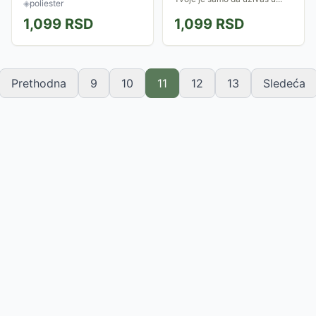
◈
poliester
rasjferšlusom. Štampa...
1,099
RSD
1,099
RSD
Prethodna
9
10
11
12
13
Sledeća