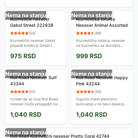
Nema na stanju
Nema na stanju
Kozmetički neseser
Kozmetička torbica
Gabol Street 222838
Neseser Animal Assorted
(
55
)
(
89
)
Kozmetički neseser Gabol
Kozmetička torbica, neseser
pripada kolekciji Street i
za kozmetiku sa dovoljno
srednje je veličine, dimenzije
prostora da se spakuje lični
975
RSD
999
RSD
su mu 26 x 15 x 8 cm. Idealan
pribor ili šminka, i da stane u
je za odlaganje neophodne
Vašu tašnu. Idealna za
toalete...
putovanja....
Nema na stanju
Nema na stanju
Roll Road Neseser Surf
Roll Road Neseser Happy
43344
Pink 43244
(
55
)
(
56
)
Uvideli da se ovaj Roll Road
Sigurno imate planirano
neseser može prilagoditi torbi
putovanje u ne tako dalekoj
ili koferu tako da ne zauzima
buduc&#769;nosti. Pa, pre
1,040
RSD
1,040
RSD
prostor? Spakujte sve za
nego što dođe vreme da se
svaki slučaj … nikad se ne
planovi ispune, nabavite
zna,...
neseser koji je...
Nema na stanju
Roll Road Kozmetični neseser Pretty Coral 42744