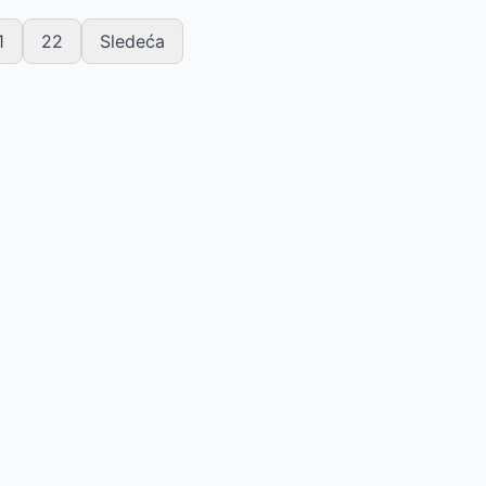
1
22
Sledeća