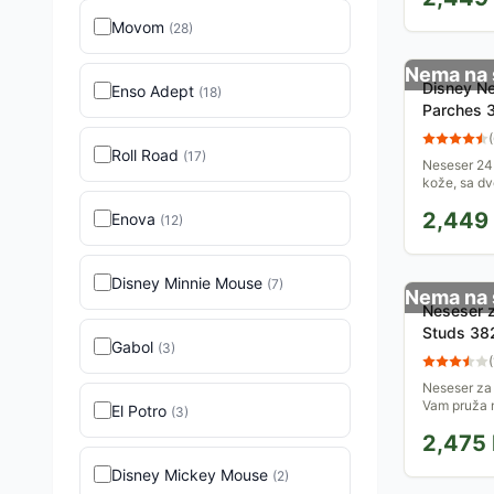
Movom
(
28
)
Nema na 
Disney Ne
Enso Adept
(
18
)
Parches 
(
Roll Road
(
17
)
Neseser 24x
kože, sa dv
na teleskop
2,449
Enova
putovanja. L
(
12
)
Disney Minnie Mouse
(
7
)
Nema na 
Neseser 
Studs 38
Gabol
(
3
)
(
Neseser za
Vam pruža 
El Potro
(
3
)
sve što želi
2,475
organizovan
Disney Mickey Mouse
(
2
)