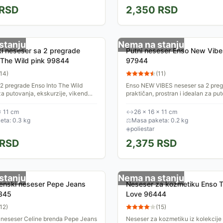
RSD
2,350
RSD
stanju
Nema na stanju
i neseser sa 2 pregrade
Putni neseser Enso New Vibes
 The Wild pink 99844
97944
14
)
(
11
)
2 pregrade Enso Into The Wild
Enso NEW VIBES neseser sa 2 preg
za putovanja, ekskurzije, vikend
praktičan, prostran i idealan za pu
ortske aktivnosti ili svakodnevnu
kraća i duža! Dizajniran da izdrži
...
svakodnevnu upotrebu, bilo kod...
× 11 cm
↔
26 × 16 × 11 cm
eta: 0.3 kg
⚖
Masa paketa: 0.2 kg
◈
poliestar
RSD
2,375
RSD
stanju
Nema na stanju
ženski neseser Pepe Jeans
Neseser za kozmetiku Enso T
9345
Love 96444
12
)
(
15
)
 neseser Celine brenda Pepe Jeans
Neseser za kozmetiku iz kolekcije 