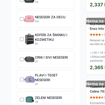
14
2,337
NESESERI ZA DECU
Nema na 
44
Kozmetičk
Enso Into
KOFERI ZA ŠMINKU I
(
KOZMETIKU
Neseser sa 
91
savršen je 
boravke, sp
organizaciju
↔
26 × 16 
⚖
Masa pak
CRNI I SIVI NESESERI
◈
poliestar
21
2,365
PLAVI I TEGET
NESESERI
Nema na 
41
Toaletni 
Celine 7
ZELENI NESESERI
(
19
Kozmetički