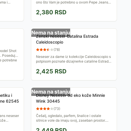
ama i
ono što Vam je potrebno u ovom Pepe Jeans
unutra,
neseseru. Iskoristite dva unutrašnja džepa i
2,380
RSD
zadnji džep za...
Nema na stanju
Ženski neseser Catalina Estrada
Caleidoscopio
(
78
)
model Shot
a. Poseduje
Neseser za dame iz kolekcije Caleidoscopio s
ve potrebne
potpisom poznate dizajnerke cataline Estrade,
izrađen je od kombinacije najkvalitetnije eko
2,425
RSD
kože i...
Nema na stanju
tiku i
Disney Neseser od eko kože Minnie
line 62545
Wink 30445
(
73
)
ans neseser
Češalj, ogledalo, parfem, šnalice i ostale
može
sitnice vole da imaju svoj, zaseban prostor.
cvetni dizajn
Spakujte ih i ne brinite. Ovaj Minnie neseser je
2,449
RSD
pravi izbor....