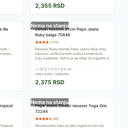
2,355
RSD
Nema na stanju
 lila
Ženski neseser 21cm Pepe Jeans
Ruby beige 70846
(
10
)
rade –
Neseser Ruby brenda Pepe Jeans daće notu
tovanja,
luksuza i sofiticiranosti svakoj kombinaciji
koju izaberete. Važno je da ništa ne izgubite ni
od...
↔
20.5 × 11.5 × 6.5 cm
◈
eko koža / poliester
2,375
RSD
Nema na stanju
ropical
Pepe Jeans Ženski neseser Yoga Gris
72244
(
56
)
Tropical
Neverovatno kako je lako organizovati sve