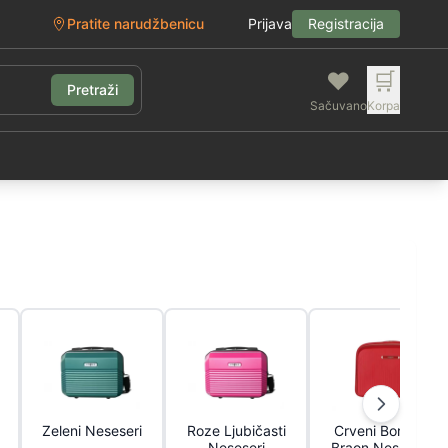
Pratite narudžbenicu
Prijava
Registracija
❤️
🛒
Pretraži
Sačuvano
Korpa
g
Zeleni Neseseri
Roze Ljubičasti
Crveni Bordo I
Neseseri
Braon Neseseri