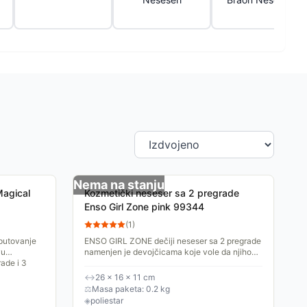
Nema na stanju
Magical
Kozmetički neseser sa 2 pregrade
Enso Girl Zone pink 99344
(
1
)
 putovanje
ENSO GIRL ZONE dečiji neseser sa 2 pregrade
vu
namenjen je devojčicama koje vole da njihove
ade i 3
omiljene sitnice budu uredno složene i uvek
pri ruci.
↔
26 × 16 × 11 cm
⚖
Masa paketa: 0.2 kg
◈
poliestar