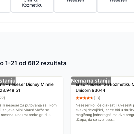
Kozmetiku
o 1-
21
od
682
rezultata
 proizvoda
stanju
Nema na stanju
šna - neseser Disney Minnie
Enso Neseser za kozmetiku 
 28.948.51
Unicorn 93644
77
)
(
13
)
a ili neseser za putovanja sa likom
Neseser koji će olakšati i uveseliti
Diznijeve Mini Maus! Može se
svakoj devojčici, jer će biti u društ
o ramena, unakrst preko grudi, u
magičnog jednoroga! Ima dve pregr
džepa, da se sve lepo...