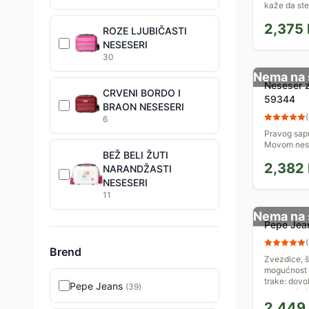
kaže da ste 
organizovan
2,375
Vam je...
ROZE LJUBIČASTI
NESESERI
30
Nema na 
Neseser 
CRVENI BORDO I
59344
BRAON NESESERI
(
6
Pravog sapu
Movom nese
BEŽ BELI ŽUTI
Čekaće prav
2,382
potrebama. 
NARANDŽASTI
NESESERI
11
Nema na 
Pepe Jea
(
Brend
Zvezdice, š
mogućnost 
trake: dovo
Pepe Jeans
(
39
)
neseser iz k
2,449