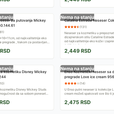
stanju
Nema na stanju
seser za putovanja Mickey
Catalina Estrada Neseser Col
30.144.61
(
131
)
61
)
Neseser za kozmetiku u prepoznat
dizajnerskom stilu Cataline Estrade
16x11cm, od najkvalitetnije eko
od najkvalitetnije eko kože i zapre
e pregrade , trakom za postavljanje
0.37l. Možete je...
sku ručku kofera prilikom
RSD
2,449
RSD
ik Mikija...
stanju
Nema na stanju
za kozmetiku Disney Mickey
Enso Kozmetički neseser sa 
244
pregrade Love ice cream 95
10
)
(
14
)
 kozmetiku Disney Mickey Studs
U Enso putni neseser iz kolekcije 
mogućnost da sa sobom ponesete
cream možeš spakovati sve što ti j
te i da to bude odlično
od kozmetike za kraći ili duži put! 
RSD
2,475
RSD
o i pregledno. A...
pregrade, džepove,...