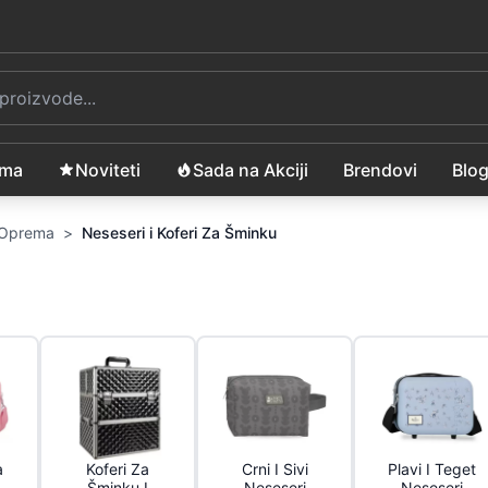
ama
Noviteti
Sada na Akciji
Brendovi
Blo
i Oprema
>
Neseseri i Koferi Za Šminku
a
Koferi Za
Crni I Sivi
Plavi I Teget
Šminku I
Neseseri
Neseseri