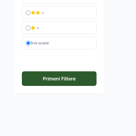
+
+
Sve ocene
Primeni Filtere