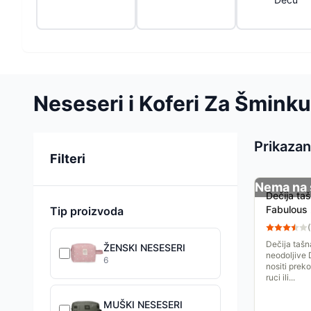
Neseseri i Koferi Za Šminku
Prikazan
Sortiranje
Filteri
Nema na 
Dečija ta
Fabulous
Tip proizvoda
(
Dečija tašn
ŽENSKI NESESERI
neodoljive 
6
nositi prek
ruci ili...
MUŠKI NESESERI