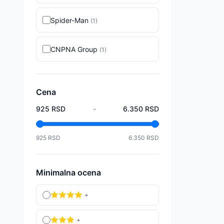
Spider-Man
(
1
)
CNPNA Group
(
1
)
Cena
925
RSD
-
6.350
RSD
925
RSD
6.350
RSD
Minimalna ocena
+
+