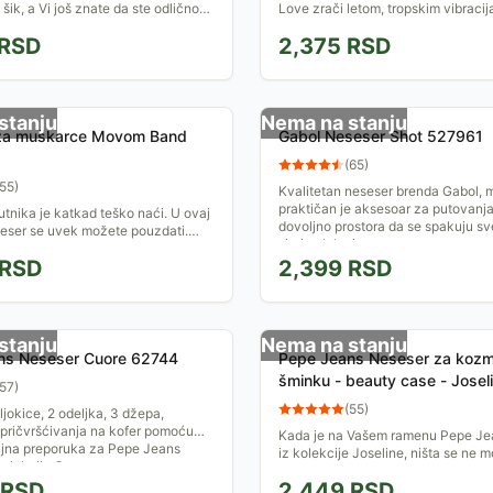
šik, a Vi još znate da ste odlično
Love zrači letom, tropskim vibracij
i i da ste sa sobom poneli sve što
uživanjem. Odlično je organizovan 
RSD
2,375
RSD
taman da stane sve što...
stanju
Nema na stanju
za muškarce Movom Band
Gabol Neseser Shot 527961
(
65
)
55
)
Kvalitetan neseser brenda Gabol, 
praktičan je aksesoar za putovanj
tnika je katkad teško naći. U ovaj
dovoljno prostora da se spakuju s
ser se uvek možete pouzdati.
sitnice lako i...
i trenutak da udovolji Vašim
RSD
2,399
RSD
I neće Vas...
stanju
Nema na stanju
ns Neseser Cuore 62744
Pepe Jeans Neseser za kozme
šminku - beauty case - Jose
57
)
(
55
)
ljokice, 2 odeljka, 3 džepa,
pričvršćivanja na kofer pomoću
Kada je na Vašem ramenu Pepe Je
ljna preporuka za Pepe Jeans
iz kolekcije Joseline, ništa se ne 
olekcije Cuore....
isprečiti na putu istinske radosti. I 
RSD
2,449
RSD
podseća na to....