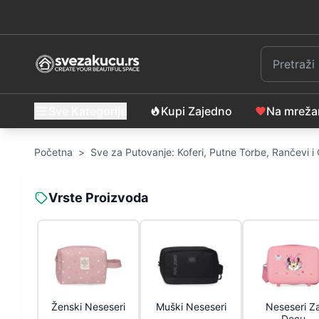
Sve Kategorije
Kupi Zajedno
Na mrež
Početna
>
Sve za Putovanje: Koferi, Putne Torbe, Rančevi 
Vrste Proizvoda
Ženski Neseseri
Muški Neseseri
Neseseri Z
Decu