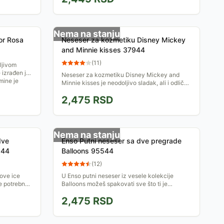
Nema na stanju
or Rosa
Neseser za kozmetiku Disney Mickey
and Minnie kisses 37944
(
11
)
ljivom
 izrađen je
Neseser za kozmetiku Disney Mickey and
mine je
Minnie kisses je neodoljivo sladak, ali i odlično
organizovan. U njega staje sve što Vam treba i
2,475
RSD
sve će biti...
Nema na stanju
dve
Enso Putni neseser sa dve pregrade
644
Balloons 95544
(
12
)
Love ice
U Enso putni neseser iz vesele kolekcije
e potrebno
Balloons možeš spakovati sve što ti je
Ima 2
potrebno od kozmetike za kraći ili duži put!
2,475
RSD
Ima 2 pregrade, džepove,...