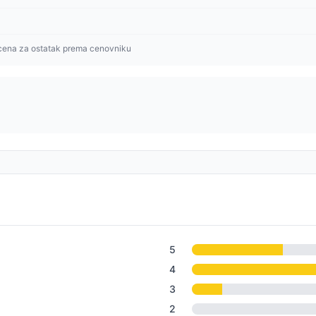
cena za ostatak prema cenovniku
5
4
3
2