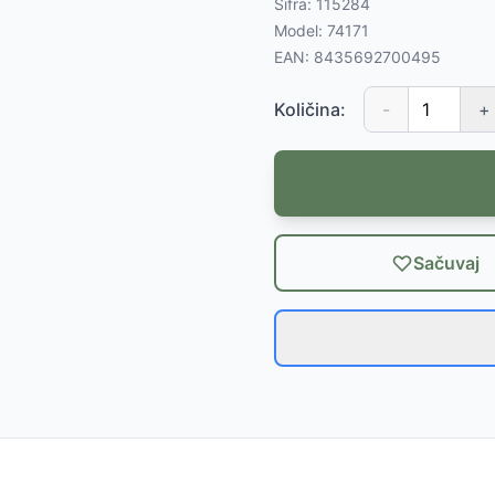
Šifra:
115284
Model:
74171
EAN:
8435692700495
Količina:
-
+
Sačuvaj