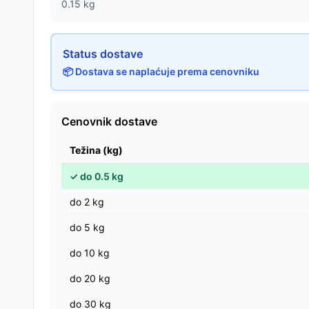
0.15
kg
Status dostave
📦 Dostava se naplaćuje prema cenovniku
Cenovnik dostave
Težina (kg)
✓
do
0.5
kg
do
2
kg
do
5
kg
do
10
kg
do
20
kg
do
30
kg