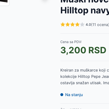
31
-
3399
RSD
Hilltop nav
333
-
3450
RSD
11
-
4199
RSD
311
-
4199
RSD
(
11
ocena
4.0
12
-
4299
RSD
wn 73331
-
4199
RSD
k 73331
-
4199
RSD
Cena sa PDV:
339
-
4399
RSD
3,200
RSD
339
-
4399
RSD
71
-
3700
RSD
Kreiran za muškarce koji c
kolekcije Hilltop Pepe Jea
ostavlja snažan utisak. Ima
Na stanju