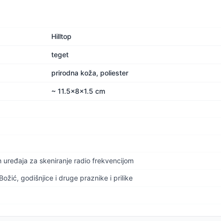
Hilltop
teget
prirodna koža, poliester
~ 11.5x8x1.5 cm
h uređaja za skeniranje radio frekvencijom
ić, godišnjice i druge praznike i prilike