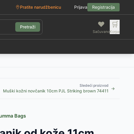
Pratite narudžbenicu
Prijava
Registracija
❤️
🛒
Pretraži
Sačuvano
Korpa
g
Sledeći proizvod
→
Muški kožni novčanik 10cm PJL Striking brown 74411
oumma Bags
anik od kože 11cm