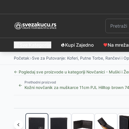
Sve Kategorije
Kupi Zajedno
Na mrež
Početak
>
Sve za Putovanje: Koferi, Putne Torbe, Rančevi i 
← Pogledaj sve proizvode u kategoriji
Novčanici - Muški i Že
Prethodni proizvod
←
Kožni novčanik za muškarce 11cm PJL Hilltop brown 7
Slični proizvodi
Muški kožni novčanik na preklop PJL Dual black 783
Kožni novčanik za muškarce PJL Dual black 78312
-