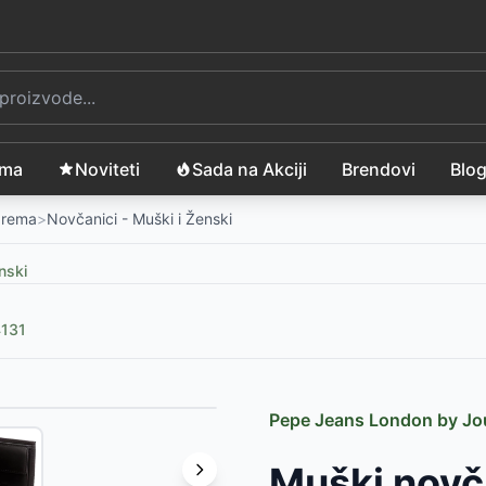
ama
Noviteti
Sada na Akciji
Brendovi
Blo
Oprema
>
Novčanici - Muški i Ženski
nski
4131
Pepe Jeans London by J
11
-
3399
RSD
Muški novč
3450
RSD