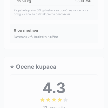
do
50
kg
1,300
RSD
Za pakete preko 50kg dostava se obračunava: cena za
50kg + cena za ostatak prema cenovniku
Brza dostava
Dostavu vrši kurirska služba
⭐
Ocene kupaca
4.3
13
recenzija