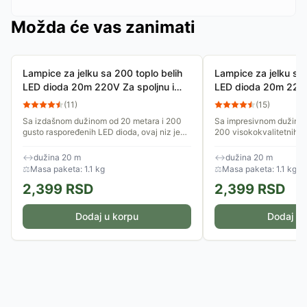
Možda će vas zanimati
Lampice za jelku sa 200 toplo belih
Lampice za jelku sa
LED dioda 20m 220V Za spoljnu i
LED dioda 20m 220V
unutrašnju upotrebu
unutrašnju upotrebu
(
11
)
(
15
)
Sa izdašnom dužinom od 20 metara i 200
Sa impresivnom dužinom
gusto raspoređenih LED dioda, ovaj niz je
200 visokokvalitetnih L
idealan za kreiranje bogate, ali suptilne
garantuje bogato i gusto
dekoracije vaše jelke,...
stvoriti nezaboravnu...
↔
dužina 20 m
↔
dužina 20 m
⚖
Masa paketa: 1.1 kg
⚖
Masa paketa: 1.1 kg
2,399
RSD
2,399
RSD
Dodaj u korpu
Dodaj u 