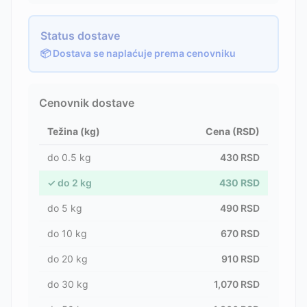
Status dostave
📦 Dostava se naplaćuje prema cenovniku
Cenovnik dostave
Težina (kg)
Cena (RSD)
do
0.5
kg
430
RSD
✓
do
2
kg
430
RSD
do
5
kg
490
RSD
do
10
kg
670
RSD
do
20
kg
910
RSD
do
30
kg
1,070
RSD