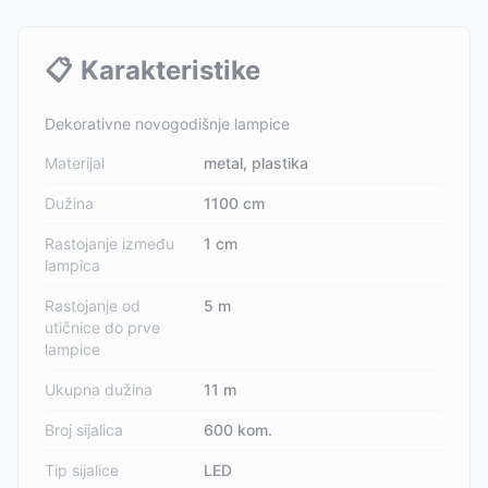
📋
Karakteristike
Dekorativne novogodišnje lampice
Materijal
metal, plastika
Dužina
1100 cm
Rastojanje između
1 cm
lampica
Rastojanje od
5 m
utičnice do prve
lampice
Ukupna dužina
11 m
Broj sijalica
600 kom.
Tip sijalice
LED