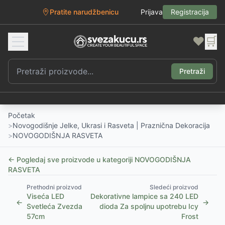
Pratite narudžbenicu
Prijava
Registracija
❤️
🛒
Pretraži
Početak
>
Novogodišnje Jelke, Ukrasi i Rasveta | Praznična Dekoracija
>
NOVOGODIŠNJA RASVETA
← Pogledaj sve proizvode u kategoriji
NOVOGODIŠNJA
RASVETA
Prethodni proizvod
Sledeći proizvod
Viseća LED
Dekorativne lampice sa 240 LED
←
→
Svetleća Zvezda
dioda Za spoljnu upotrebu Icy
57cm
Frost