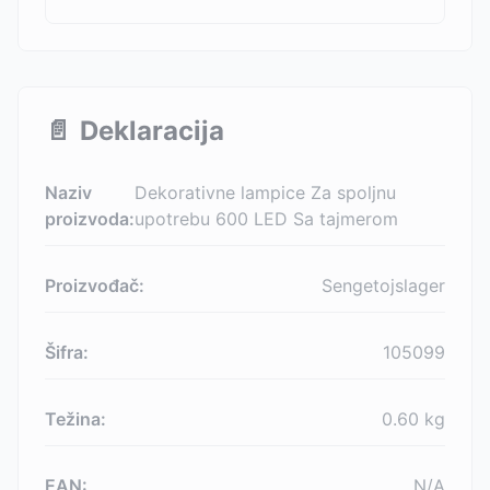
📄
Deklaracija
Naziv
Dekorativne lampice Za spoljnu
proizvoda:
upotrebu 600 LED Sa tajmerom
Proizvođač:
Sengetojslager
Šifra:
105099
Težina:
0.60
kg
EAN:
N/A