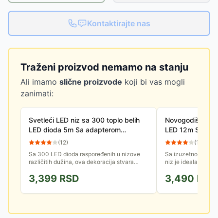
Kontaktirajte nas
Traženi proizvod nemamo na stanju
Ali imamo
slične proizvode
koji bi vas mogli
zanimati:
Svetleći LED niz sa 300 toplo belih
Novogodišnje mu
LED dioda 5m Sa adapterom
LED 12m Sa taj
KKF300D5M
D4AM23
(
12
)
(
11
)
Sa 300 LED dioda raspoređenih u nizove
Sa izuzetnom dužin
različitih dužina, ova dekoracija stvara
niz je idealan za b
toplo i blistavo svetlo. Emituje prijatnu toplo
ukrašavanje velikih 
3,399
RSD
3,490
RSD
belu svetlost, dok...
baštenskih ograda i