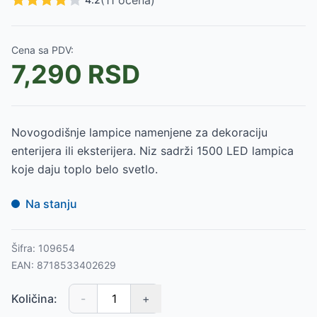
(
11
ocena)
Cena sa PDV:
7,290
RSD
Novogodišnje lampice namenjene za dekoraciju
enterijera ili eksterijera. Niz sadrži 1500 LED lampica
koje daju toplo belo svetlo.
Na stanju
Šifra:
109654
EAN:
8718533402629
Količina:
-
+