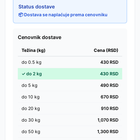
Status dostave
📦 Dostava se naplaćuje prema cenovniku
Cenovnik dostave
Težina (kg)
Cena (RSD)
do
0.5
kg
430
RSD
✓
do
2
kg
430
RSD
do
5
kg
490
RSD
do
10
kg
670
RSD
do
20
kg
910
RSD
do
30
kg
1,070
RSD
do
50
kg
1,300
RSD