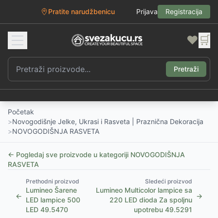
Pratite narudžbenicu
Prijava
Registracija
❤️
🛒
Pretraži
Početak
>
Novogodišnje Jelke, Ukrasi i Rasveta | Praznična Dekoracija
>
NOVOGODIŠNJA RASVETA
← Pogledaj sve proizvode u kategoriji
NOVOGODIŠNJA
RASVETA
Prethodni proizvod
Sledeći proizvod
Lumineo Šarene
Lumineo Multicolor lampice sa
←
→
LED lampice 500
220 LED dioda Za spoljnu
LED 49.5470
upotrebu 49.5291