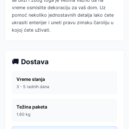
se bliži i zbog toga je veoma važno da na
vreme osmislite dekoraciju za vaš dom. Uz
pomoć nekoliko jednostavnih detalja lako ćete
ukrasiti enterijer i uneti pravu zimsku čaroliju u
kojoj ćete uživati.
🚚
Dostava
Vreme slanja
3 - 5 radnih dana
Težina paketa
1.60
kg