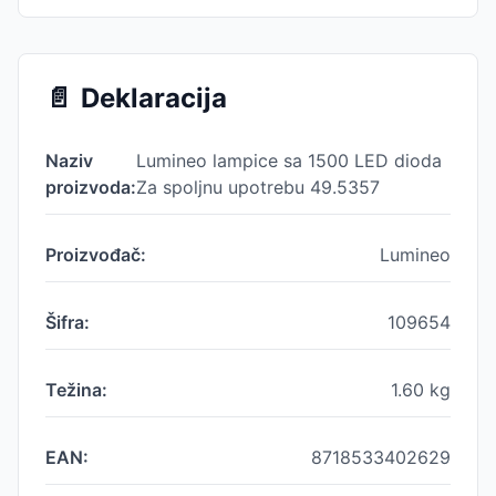
📄
Deklaracija
Naziv
Lumineo lampice sa 1500 LED dioda
proizvoda:
Za spoljnu upotrebu 49.5357
Proizvođač:
Lumineo
Šifra:
109654
Težina:
1.60
kg
EAN:
8718533402629