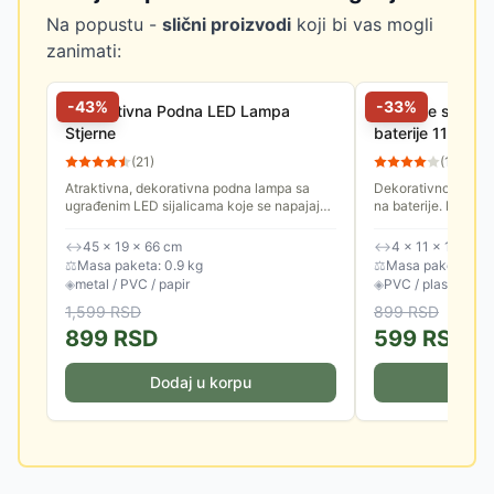
Na popustu -
slični proizvodi
koji bi vas mogli
zanimati:
-
43
%
-
33
%
Dekorativna Podna LED Lampa
Svetleće srce L
Stjerne
baterije 11cm
(
21
)
(
14
)
Atraktivna, dekorativna podna lampa sa
Dekorativno srce s
ugrađenim LED sijalicama koje se napajaju
na baterije. Ima fu
pomoću baterija. Možete je koristiti tokom
sati rada, 18 sati je
novogodišnjih praznika...
↔
45 × 19 × 66 cm
↔
4 × 11 × 11 cm
⚖
Masa paketa: 0.9 kg
⚖
Masa paketa: 0.2
◈
metal / PVC / papir
◈
PVC / plastika
1,599
RSD
899
RSD
899
RSD
599
RSD
Dodaj u korpu
Doda