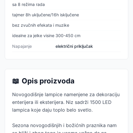
sa 8 režima rada
tajmer 8h uključene/16h isključene
bez zvučnih efekata i muzike
idealne za jelke visine 300-450 cm
Napajanje
električni priključak
📖
Opis proizvoda
Novogodišnje lampice namenjene za dekoraciju
enterijera ili eksterijera. Niz sadrži 1500 LED
lampica koje daju toplo belo svetlo.
Sezona novogodišnjih i božićnih praznika nam