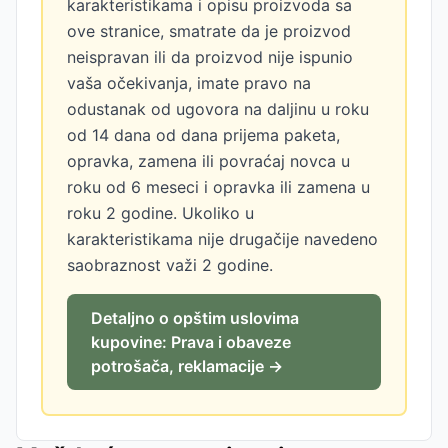
karakteristikama i opisu proizvoda sa
ove stranice, smatrate da je proizvod
neispravan ili da proizvod nije ispunio
vaša očekivanja, imate pravo na
odustanak od ugovora na daljinu u roku
od 14 dana od dana prijema paketa,
opravka, zamena ili povraćaj novca u
roku od 6 meseci i opravka ili zamena u
roku 2 godine. Ukoliko u
karakteristikama nije drugačije navedeno
saobraznost važi 2 godine.
Detaljno o opštim uslovima
kupovine: Prava i obaveze
potrošača, reklamacije →