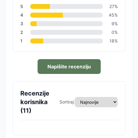
5
27
%
4
45
%
3
9
%
2
0
%
1
18
%
Napišite recenziju
Recenzije
korisnika
Sortiraj:
(
11
)