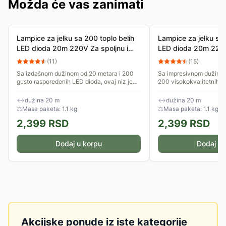
Možda će vas zanimati
Lampice za jelku sa 200 toplo belih
Lampice za jelku sa
LED dioda 20m 220V Za spoljnu i
LED dioda 20m 220V
unutrašnju upotrebu
unutrašnju upotrebu
(
11
)
(
15
)
Sa izdašnom dužinom od 20 metara i 200
Sa impresivnom dužinom
gusto raspoređenih LED dioda, ovaj niz je
200 visokokvalitetnih L
idealan za kreiranje bogate, ali suptilne
garantuje bogato i gusto
dekoracije vaše jelke,...
stvoriti nezaboravnu...
↔
dužina 20 m
↔
dužina 20 m
⚖
Masa paketa: 1.1 kg
⚖
Masa paketa: 1.1 kg
2,399
RSD
2,399
RSD
Dodaj u korpu
Dodaj u 
Akcijske ponude iz iste kategorije