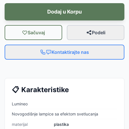
Dodaj u Korpu
Sačuvaj
Podeli
Kontaktirajte nas
📋
Karakteristike
Lumineo
Novogodišnje lampice sa efektom svetlucanja
materijal
plastika