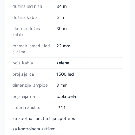
dužina led niza
34 m
dužina kabla
5 m
ukupna dužina
39 m
kabla
razmak između led
22 mm
sijalica
boja kabla
zelena
broj sijalica
1500 led
dimenzije lampice
3 mm
boja sijalica
topla bela
stepen zaštite
IP44
za spoljnu i unutrašnju upotrebu
sa kontrolnom kutijom