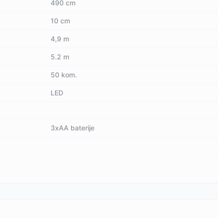
490 cm
10 cm
4,9 m
5.2 m
50 kom.
LED
3xAA baterije