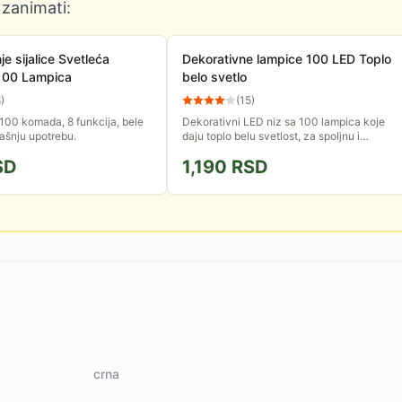
 zanimati:
e sijalice Svetleća
Dekorativne lampice 100 LED Toplo
 100 Lampica
belo svetlo
8
)
(
15
)
100 komada, 8 funkcija, bele
Dekorativni LED niz sa 100 lampica koje
rašnju upotrebu.
daju toplo belu svetlost, za spoljnu i
unutrašnju upotrebu. Lampice menjaju
SD
1,190
RSD
način rada - talasanje,...
crna