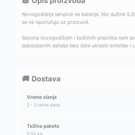
📖
Opis proizvoda
Novogodišnje lampice na baterije. Niz dužine 5.2m
se ne isporučuju uz proizvod.
Sezona novogodišnjih i božićnih praznika nam se
jednostavnih detalja lako ćete ukrasiti enterijer i 
🚚
Dostava
Vreme slanja
2 - 3 radna dana
Težina paketa
0.50
kg