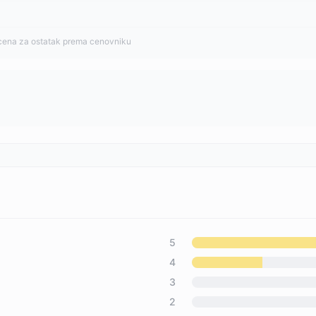
cena za ostatak prema cenovniku
5
4
3
2