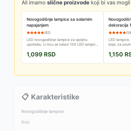
Ali imamo
slične proizvode
koji bi vas mogli
Novogodišnje lampice sa solarnim
Novogodišnj
napajanjem
dekoracija
(
82
)
(
5
LED novogodišnje lampice za spoljnu
LED lampice, 
upotrebu. U nizu se nalazi 100 LED lampica
boje, za unut
koje se napajaju pomoću baterija koje se
1,099
RSD
1,150
R
pune preko solarnog panela.
📋
Karakteristike
Novogodišnje lampice
Boja