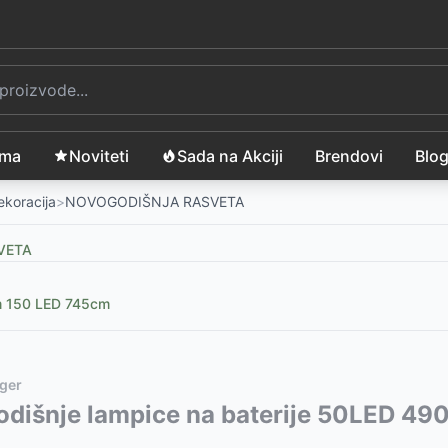
ama
Noviteti
Sada na Akciji
Brendovi
Blo
ekoracija
>
NOVOGODIŠNJA RASVETA
VETA
om 150 LED 745cm
ger
220V Za spoljnu i unutrašnju upotrebu
vode:
dišnje lampice na baterije 50LED 49
-
2399
RSD
20V Za spoljnu i unutrašnju upotrebu
9
RSD
-
2399
RSD