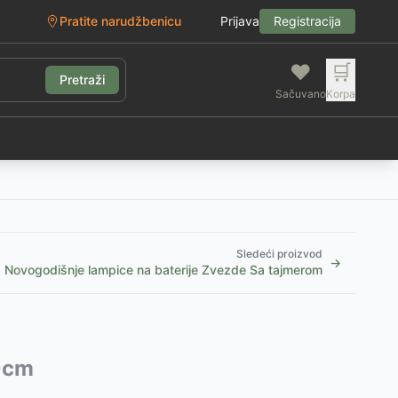
Pratite narudžbenicu
Prijava
Registracija
❤️
🛒
Pretraži
Sačuvano
Korpa
g
Sledeći proizvod
→
Novogodišnje lampice na baterije Zvezde Sa tajmerom
0cm