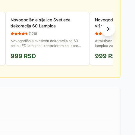
Novogodišnje sijalice Svetleća
Novogodišnje lampic
dekoracija 60 Lampica
višebojnih LED diod
(
126
)
(
58
)
Novogodišnja svetleća dekoracija sa 60
Atraktivan niz od 100 v
belih LED lampica i kontrolerom za izbor
lampica za novogodišnj
jednog od ponuđenih 8 režima rada.
Ulepšajte prazničnu at
999
RSD
999
RSD
Fenomenalan ukras za jelku, vrata,...
domu.