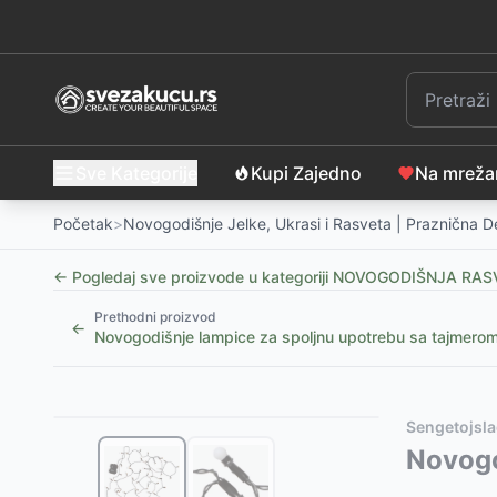
Sve Kategorije
Kupi Zajedno
Na mrež
Početak
>
Novogodišnje Jelke, Ukrasi i Rasveta | Praznična D
← Pogledaj sve proizvode u kategoriji
NOVOGODIŠNJA RAS
Prethodni proizvod
←
Novogodišnje lampice za spoljnu upotrebu sa tajmer
Slični proizvodi
Alternative za rasprodati proizvod
Sengetojsla
Lampice za jelku sa 200 toplo belih LED dioda 20m 
Ovaj proizvod nije dostupan, pogledajte slične proiz
Novogo
Lampice za jelku sa 200 višebojnih LED dioda 20m 2
Novogodišnje lampice sa solarnim napajanjem
-
109