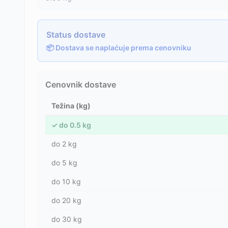
Status dostave
📦 Dostava se naplaćuje prema cenovniku
Cenovnik dostave
Težina (kg)
✓
do
0.5
kg
do
2
kg
do
5
kg
do
10
kg
do
20
kg
do
30
kg