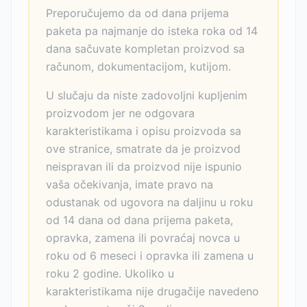
Preporučujemo da od dana prijema
paketa pa najmanje do isteka roka od 14
dana sačuvate kompletan proizvod sa
računom, dokumentacijom, kutijom.
U slučaju da niste zadovoljni kupljenim
proizvodom jer ne odgovara
karakteristikama i opisu proizvoda sa
ove stranice, smatrate da je proizvod
neispravan ili da proizvod nije ispunio
vaša očekivanja, imate pravo na
odustanak od ugovora na daljinu u roku
od 14 dana od dana prijema paketa,
opravka, zamena ili povraćaj novca u
roku od 6 meseci i opravka ili zamena u
roku 2 godine. Ukoliko u
karakteristikama nije drugačije navedeno