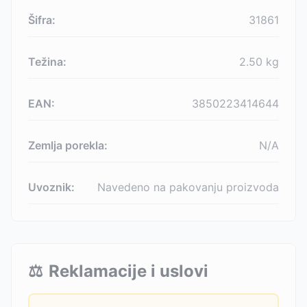
Šifra:
31861
Težina:
2.50
kg
EAN:
3850223414644
Zemlja porekla:
N/A
Uvoznik:
Navedeno na pakovanju proizvoda
⚖️
Reklamacije i uslovi