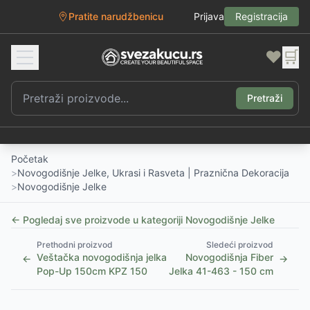
Pratite narudžbenicu
Prijava
Registracija
❤️
🛒
Pretraži
Početak
>
Novogodišnje Jelke, Ukrasi i Rasveta | Praznična Dekoracija
>
Novogodišnje Jelke
← Pogledaj sve proizvode u kategoriji
Novogodišnje Jelke
Prethodni proizvod
Sledeći proizvod
Veštačka novogodišnja jelka
Novogodišnja Fiber
←
→
Pop-Up 150cm KPZ 150
Jelka 41-463 - 150 cm
1
/
2