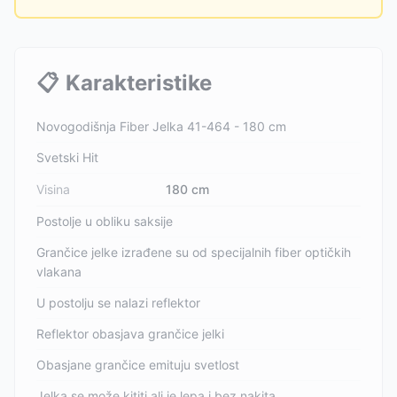
📋
Karakteristike
Novogodišnja Fiber Jelka 41-464 - 180 cm
Svetski Hit
Visina
180 cm
Postolje u obliku saksije
Grančice jelke izrađene su od specijalnih fiber optičkih
vlakana
U postolju se nalazi reflektor
Reflektor obasjava grančice jelki
Obasjane grančice emituju svetlost
Jelka se može kititi ali je lepa i bez nakita