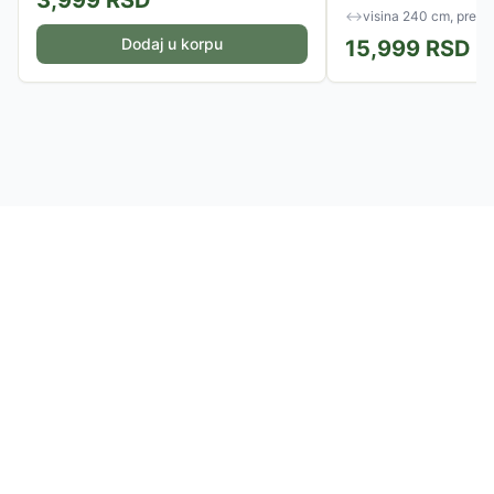
3,999
RSD
↔
visina 240 cm, prečn
Dodaj u korpu
15,999
RSD