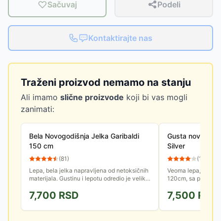
Sačuvaj
Podeli
Kontaktirajte nas
Traženi proizvod nemamo na stanju
Ali imamo
slične proizvode
koji bi vas mogli
zanimati:
Bela Novogodišnja Jelka Garibaldi
Gusta novogodiš
150 cm
Silver
(
81
)
(
13
)
Lepa, bela jelka napravljena od netoksičnih
Veoma lepa, gusta n
materijala. Gustinu i lepotu odredio je veliki
120cm, sa plastični
broj grančica sa dugačkim belim iglicama.
7,700
RSD
7,500
RSD
Visina jelke je...