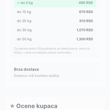
✓
do
5
kg
490
RSD
do
10
kg
670
RSD
do
20
kg
910
RSD
do
30
kg
1,070
RSD
do
50
kg
1,300
RSD
Za pakete preko 50kg dostava se obračunava: cena za
50kg + cena za ostatak prema cenovniku
Brza dostava
Dostavu vrši kurirska služba
⭐
Ocene kupaca