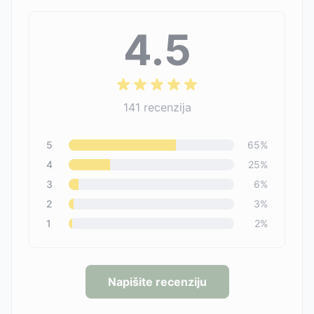
4.5
141
recenzija
5
65
%
4
25
%
3
6
%
2
3
%
1
2
%
Napišite recenziju