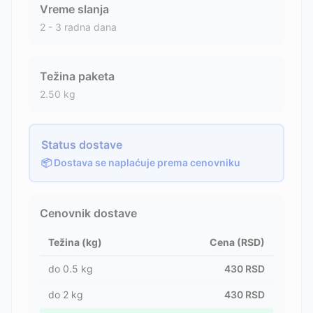
Vreme slanja
2 - 3 radna dana
Težina paketa
2.50
kg
Status dostave
📦 Dostava se naplaćuje prema cenovniku
Cenovnik dostave
Težina (kg)
Cena (RSD)
do
0.5
kg
430
RSD
do
2
kg
430
RSD