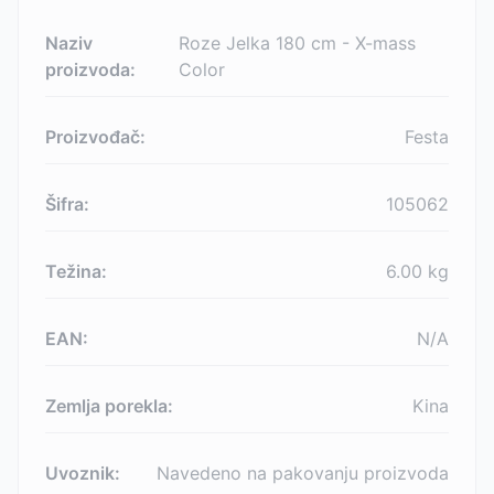
Naziv
Roze Jelka 180 cm - X-mass
proizvoda:
Color
Proizvođač:
Festa
Šifra:
105062
Težina:
6.00
kg
EAN:
N/A
Zemlja porekla:
Kina
Uvoznik:
Navedeno na pakovanju proizvoda