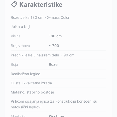
📋
Karakteristike
Roze Jelka 180 cm - X-mass Color
Jelka u boji
Visina
180 cm
Broj vrhova
~ 700
Prečnik jelke u najširem delu ~ 90 cm
Boja
Roze
Realističan izgled
Gusta i kvalitetna izrada
Metalno, stabilno postolje
Prilikom spajanja iglica za konstrukciju korišćeni su
netoksični lepkovi
Montaža
Kišobran