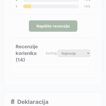
1
14
%
Napišite recenziju
Recenzije
korisnika
Sortiraj:
(
14
)
📄
Deklaracija