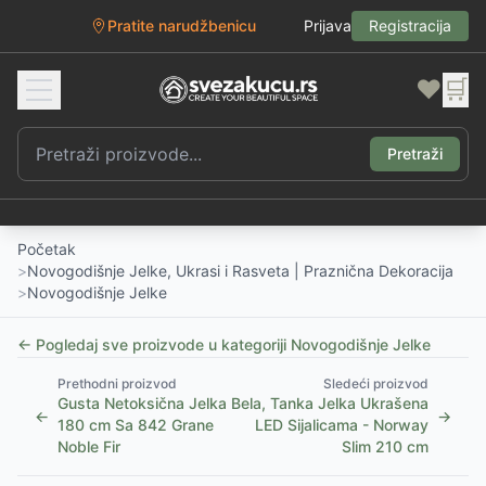
Pratite narudžbenicu
Prijava
Registracija
❤️
🛒
Pretraži
Početak
>
Novogodišnje Jelke, Ukrasi i Rasveta | Praznična Dekoracija
>
Novogodišnje Jelke
← Pogledaj sve proizvode u kategoriji
Novogodišnje Jelke
Prethodni proizvod
Sledeći proizvod
Gusta Netoksična Jelka
Bela, Tanka Jelka Ukrašena
←
→
180 cm Sa 842 Grane
LED Sijalicama - Norway
Noble Fir
Slim 210 cm