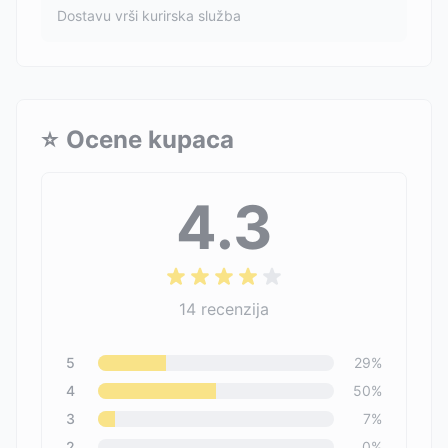
Dostavu vrši kurirska služba
⭐
Ocene kupaca
4.3
14
recenzija
5
29
%
4
50
%
3
7
%
2
0
%