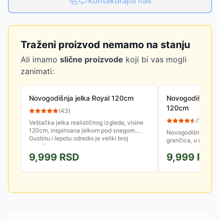
Kontaktirajte nas
Traženi proizvod nemamo na stanju
Ali imamo
slične proizvode
koji bi vas mogli
zanimati:
Novogodišnja jelka Royal 120cm
Novogodišnja jel
120cm
(
43
)
(
12
)
Veštačka jelka realističnog izgleda, visine
120cm, inspirisana jelkom pod snegom.
Novogodišnja jelka
Gustinu i lepotu odredio je veliki broj
grančica, u metalnoj
grančica.
9,999
RSD
9,999
RSD