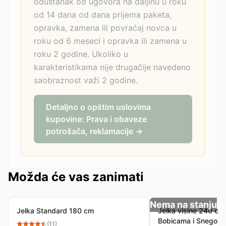
odustanak od ugovora na daljinu u roku
od 14 dana od dana prijema paketa,
opravka, zamena ili povraćaj novca u
roku od 6 meseci i opravka ili zamena u
roku 2 godine. Ukoliko u
karakteristikama nije drugačije navedeno
saobraznost važi 2 godine.
Detaljno o opštim uslovima
kupovine: Prava i obaveze
potrošača, reklamacije →
Možda će vas zanimati
Nema na stanju
Jelka Standard 180 cm
Jelka visine 240 cm
Bobicama i Snegom
(
11
)