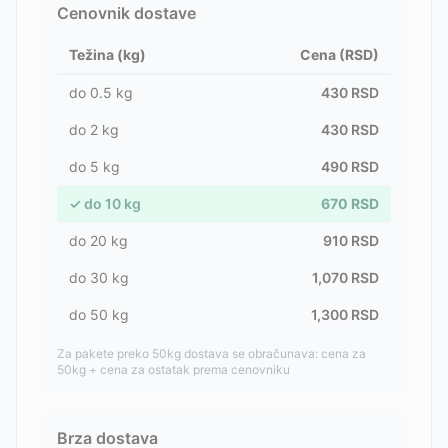
Cenovnik dostave
Težina (kg)
Cena (RSD)
do
0.5
kg
430
RSD
do
2
kg
430
RSD
do
5
kg
490
RSD
✓
do
10
kg
670
RSD
do
20
kg
910
RSD
do
30
kg
1,070
RSD
do
50
kg
1,300
RSD
Za pakete preko 50kg dostava se obračunava: cena za
50kg + cena za ostatak prema cenovniku
Brza dostava