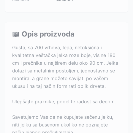
📖
Opis proizvoda
Gusta, sa 700 vrhova, lepa, netoksična i
kvalitetna veštačka jelka roze boje, visine 180
cm i prečnika u najširem delu oko 90 cm. Jelka
dolazi sa metalnim postoljem, jednostavno se
montira, a grane možete savijati po vašem
ukusu i na taj način formirati oblik drveta.
Ulepšajte praznike, podelite radost sa decom.
Savetujemo Vas da ne kupujete sečenu jelku,
niti jelku sa busenom ukoliko ne poznajete
način njenog preživljavanja.