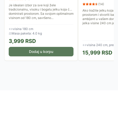
(
14
)
Je idealan izbor za sve koji žele
tradicionalnu, visoku i bogatu jelku koja će
Ako tražite jelku koja će
dominirati prostorom. Sa svojom optimalnom
prostorom i stvoriti bajko
visinom od 180 cm, savršeno...
ambijent u vašem domu,
jelka visine 240 cm je sa
↔
visina 180 cm
⚖
Masa paketa: 4.0 kg
3,999
RSD
↔
visina 240 cm, prečn
Dodaj u korpu
15,999
RSD