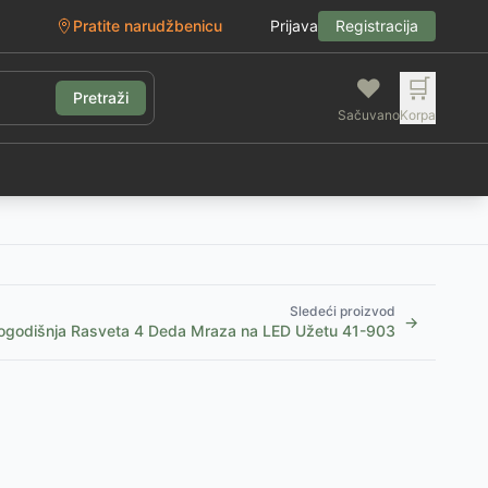
Pratite narudžbenicu
Prijava
Registracija
❤️
🛒
Pretraži
Sačuvano
Korpa
g
Sledeći proizvod
→
ogodišnja Rasveta 4 Deda Mraza na LED Užetu 41-903