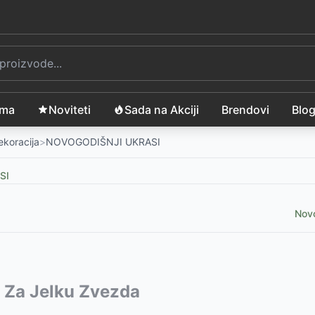
ama
Noviteti
Sada na Akciji
Brendovi
Blo
ekoracija
>
NOVOGODIŠNJI UKRASI
SI
Nov
 LED Sijalicama
vode:
 Za Jelku Zvezda
-
2999
RSD
-
1399
RSD