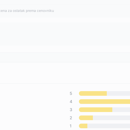
cena za ostatak prema cenovniku
5
4
3
2
1