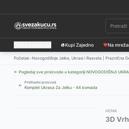
Sve Kategorije
Kupi Zajedno
Na mrež
Početak
>
Novogodišnje Jelke, Ukrasi i Rasveta | Praznična D
← Pogledaj sve proizvode u kategoriji
NOVOGODIŠNJI UKRA
Prethodni proizvod
←
Komplet Ukrasa Za Jelku - 44 komada
Slični proizvodi
Alternative za rasprodati proizvod
HCNA
Drvene Jaslice - Hristovo Rođenje Božićna Scena sa
Ovaj proizvod nije dostupan, pogledajte slične proiz
3D Vrh
Hristovo Rođenje Božićna Scena sa LED Sijalicama
Girlanda novogodišnji ukras 240 cm
-
890
RSD