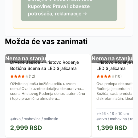
kupovine: Prava i obaveze
potrošača, reklamacije →
Možda će vas zanimati
Nema na stanju
Nema na stanju
Drvene Jaslice - Hristovo Rođenje
Hristovo Rođenje Bo
Božićna Scena sa LED Sijalicama
LED Sijalicama
(
12
)
(
10
)
Oživite najlepšu božićnu priču u svom
Ova prelepa dekorativn
domu! Ova izuzetno detaljna dekorativna
Rođenja je centralni i na
scena Hristovog Rođenja donosi autentičnu
Božića, sada predstavlje
i toplu prazničnu atmosferu...
diskretan način. Idealna.
↔
26 × 18 × 10 cm
◈
drvo / mahovina / poliresin
◈
drvo / mahovina / rezi
2,999
RSD
1,399
RSD