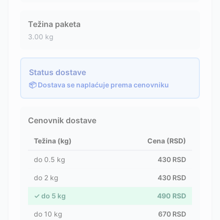
Težina paketa
3.00
kg
Status dostave
📦 Dostava se naplaćuje prema cenovniku
Cenovnik dostave
Težina (kg)
Cena (RSD)
do
0.5
kg
430
RSD
do
2
kg
430
RSD
✓
do
5
kg
490
RSD
do
10
kg
670
RSD