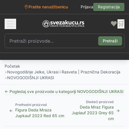
Pratite narudžbenicu
Prijava
Registracija
❤️
🛒
Pretraži
Početak
>
Novogodišnje Jelke, Ukrasi i Rasveta | Praznična Dekoracija
>
NOVOGODIŠNJI UKRASI
← Pogledaj sve proizvode u kategoriji
NOVOGODIŠNJI UKRASI
Sledeći proizvod
Prethodni proizvod
Deda Mraz Figura
Figura Deda Mraza
←
→
Juplauf 2023 Grey 65
Jupkauf 2023 Red 65 cm
cm