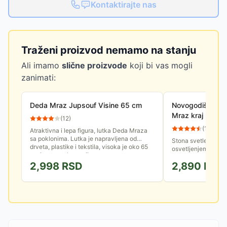
Kontaktirajte nas
Traženi proizvod nemamo na stanju
Ali imamo
slične proizvode
koji bi vas mogli
zanimati:
Deda Mraz Jupsouf Visine 65 cm
Novogodišnja sv
Mraz kraj kami
(
12
)
(
11
)
Atraktivna i lepa figura, lutka Deda Mraza
sa poklonima. Lutka je napravljena od
Stona svetleća LED
drveta, plastike i tekstila, visoka je oko 65
osvetljenjem i novo
cm i samostalno stoji....
Ukras koji će vaš d
2,998
RSD
2,890
RSD
duhom novogodišnji