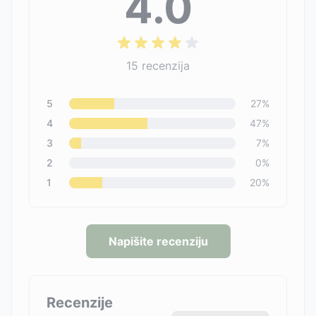
4.0
15
recenzija
5
27
%
4
47
%
3
7
%
2
0
%
1
20
%
Napišite recenziju
Recenzije