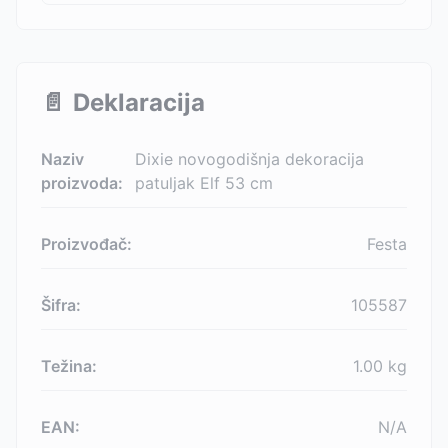
📄
Deklaracija
Naziv
Dixie novogodišnja dekoracija
proizvoda:
patuljak Elf 53 cm
Proizvođač:
Festa
Šifra:
105587
Težina:
1.00
kg
EAN:
N/A