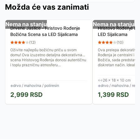
Možda će vas zanimati
Nema na stanju
Nema na stanju
Drvene Jaslice - Hristovo Rođenje
Hristovo Rođenje Bo
Božićna Scena sa LED Sijalicama
LED Sijalicama
(
12
)
(
10
)
Oživite najlepšu božićnu priču u svom
Ova prelepa dekorativn
domu! Ova izuzetno detaljna dekorativna
Rođenja je centralni i na
scena Hristovog Rođenja donosi autentičnu
Božića, sada predstavlje
i toplu prazničnu atmosferu...
diskretan način. Idealna.
↔
26 × 18 × 10 cm
◈
drvo / mahovina / poliresin
◈
drvo / mahovina / rezi
2,999
RSD
1,399
RSD