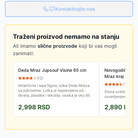
Kontaktirajte nas
Traženi proizvod nemamo na stanju
Ali imamo
slične proizvode
koji bi vas mogli
zanimati:
Deda Mraz Jupsouf Visine 65 cm
Novogodišnja sv
Mraz kraj kami
(
12
)
(
11
)
Atraktivna i lepa figura, lutka Deda Mraza
sa poklonima. Lutka je napravljena od
Stona svetleća LED
drveta, plastike i tekstila, visoka je oko 65
osvetljenjem i novo
cm i samostalno stoji....
Ukras koji će vaš d
2,998
RSD
2,890
RSD
duhom novogodišnji