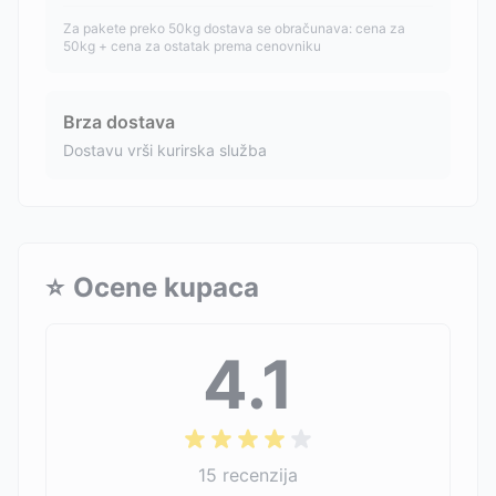
Za pakete preko 50kg dostava se obračunava: cena za
50kg + cena za ostatak prema cenovniku
Brza dostava
Dostavu vrši kurirska služba
⭐
Ocene kupaca
4.1
15
recenzija