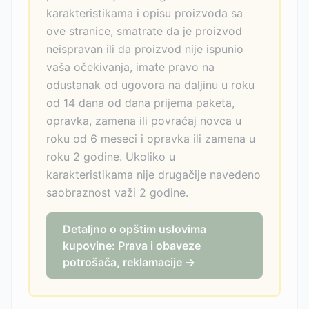
karakteristikama i opisu proizvoda sa
ove stranice, smatrate da je proizvod
neispravan ili da proizvod nije ispunio
vaša očekivanja, imate pravo na
odustanak od ugovora na daljinu u roku
od 14 dana od dana prijema paketa,
opravka, zamena ili povraćaj novca u
roku od 6 meseci i opravka ili zamena u
roku 2 godine. Ukoliko u
karakteristikama nije drugačije navedeno
saobraznost važi 2 godine.
Detaljno o opštim uslovima
kupovine: Prava i obaveze
potrošača, reklamacije →