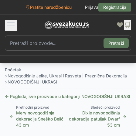
Pratite narudžbenicu
Prijava
Registracija
❤️
🛒
Pretraži
Početak
>
Novogodišnje Jelke, Ukrasi i Rasveta | Praznična Dekoracija
>
NOVOGODIŠNJI UKRASI
← Pogledaj sve proizvode u kategoriji
NOVOGODIŠNJI UKRASI
Prethodni proizvod
Sledeći proizvod
Mery novogodišnja
Dixie novogodišnja
←
→
dekoracija Sneško Belić
dekoracija patuljak Dwarf
43 cm
53 cm