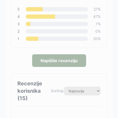
5
27
%
4
47
%
3
7
%
2
0
%
1
20
%
Napišite recenziju
Recenzije
korisnika
Sortiraj:
(
15
)