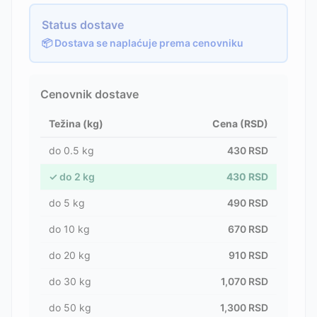
Status dostave
📦 Dostava se naplaćuje prema cenovniku
Cenovnik dostave
Težina (kg)
Cena (RSD)
do
0.5
kg
430
RSD
✓
do
2
kg
430
RSD
do
5
kg
490
RSD
do
10
kg
670
RSD
do
20
kg
910
RSD
do
30
kg
1,070
RSD
do
50
kg
1,300
RSD